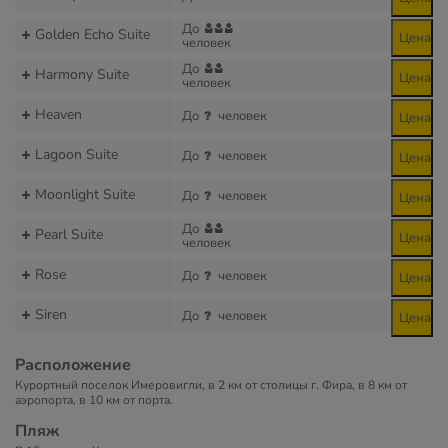
До
Golden Echo Suite
Цена
человек
До
Harmony Suite
Цена
человек
Heaven
До
человек
Цена
Lagoon Suite
До
человек
Цена
Moonlight Suite
До
человек
Цена
До
Pearl Suite
Цена
человек
Rose
До
человек
Цена
Siren
До
человек
Цена
Расположение
Курортный поселок Имеровигли, в 2 км от столицы г. Фира, в 8 км от
аэропорта, в 10 км от порта.
Пляж