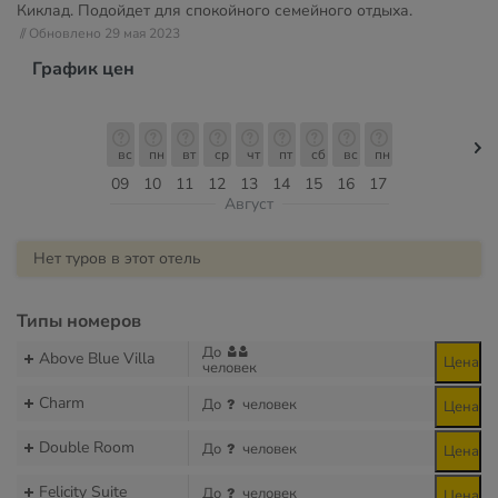
Киклад. Подойдет для спокойного семейного отдыха.
// Обновлено 29 мая 2023
График цен
вс
пн
вт
ср
чт
пт
сб
вс
пн
09
10
11
12
13
14
15
16
17
Август
Нет туров в этот отель
Типы номеров
До
Above Blue Villa
Цена
человек
Charm
До
человек
Цена
Double Room
До
человек
Цена
Felicity Suite
До
человек
Цена