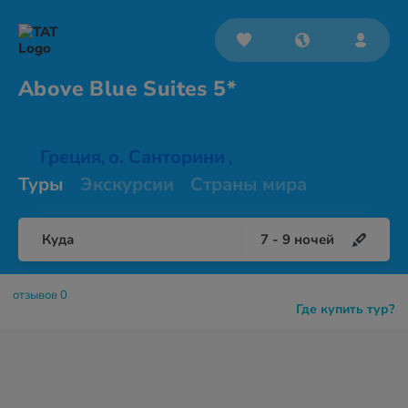
Above Blue
Suites 5*
Греция
о. Санторини
,
,
Туры
Экскурсии
Страны мира
Куда
7
-
9
ночей
отзывов 0
Где купить тур?