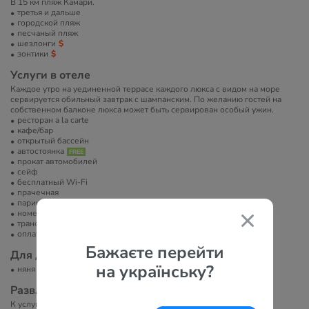
В 15 км пляж Камари.
третья и дальше
городской пляж
песчаный пляж
шезлонги
зонтики
Услуги в отеле
Каждое утро на уединенной террасе каждого люкса с видом на море
сервируется обильный завтрак с шампанским. По желанию гостей на
собственном балконе люкса может быть сервирован особый ужин.
ресторан a la carte
кафе/бар
открытый бассейн
автостоянка
прокат автомобилей
сейф
бесплатный Wi-Fi
прачечная
парикмахерская/салон красоты
номера для некурящих
трансфер в/из аэропорта
оплата платежными картами
Бажаєте перейти
Для детей
на українську?
няня
Развлечение и спорт
К услугам гостей приватные сеансы массажа в исполнении