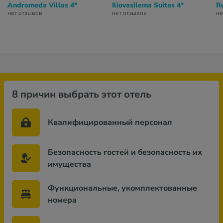
Andromeda Villas 4*
Iliovasilema Suites 4*
R
нет отзывов
нет отзывов
не
8 причин выбрать этот отель
Квалифицированный персонал
Безопасность гостей и безопасность их
имущества
Функциональные, укомплектованные
номера