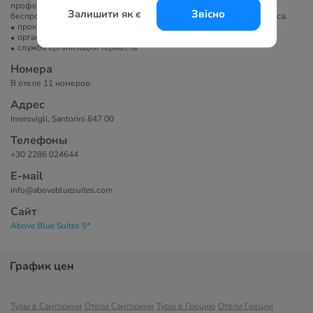
профессиональной массажистки отеля, а также бесплатный
Залишити як є
Звісно
беспроводной доступ в Интернет в общественных местах комплекса.
прокат велосипедов
организация экскурсий
служба организации торжеств
Номера
В отеле 11 номеров.
Адрес
Imerovigli, Santorini 847 00
Телефоны
+30 2286 024644
Е-маil
info@abovebluesuites.com
Сайт
Above Blue Suites 5*
График цен
Туры в Санторини
Отели Санторини
Туры в Грецию
Отели Греции