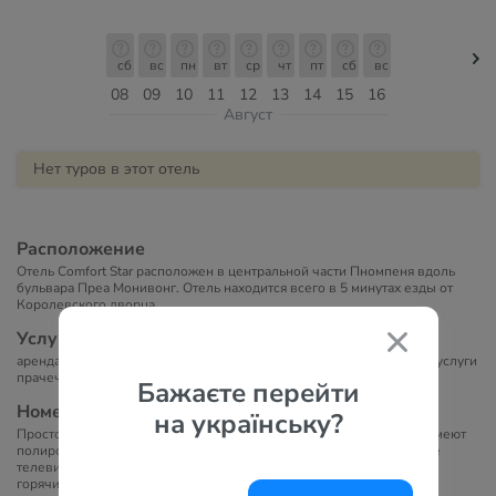
сб
вс
пн
вт
ср
чт
пт
сб
вс
08
09
10
11
12
13
14
15
16
Август
Нет туров в этот отель
Расположение
Отель Comfort Star расположен в центральной части Пномпеня вдоль
бульвара Преа Монивонг. Отель находится всего в 5 минутах езды от
Королевского дворца.
Услуги в отеле
аренда автомобиля, круглосуточная стойка приема и регистрации, услуги
прачечной и бизнес-центра, ресторан
Бажаєте перейти
Номера
на українську?
Просторные спальни отеля Star Comfort оформлены со вкусом и имеют
полированные деревянные полы. Во всех номерах есть кабельное
телевидение и мини-бар. Ванные комнаты располагают ванной и
горячим душем.