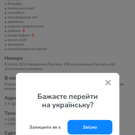
бильярд
теннисный корт
волейбол
тренажерный зал
аэробика
водные развлечения
дайвинг
виндсерфинг
диско-клуб
анимация
организация экскурсий
Номера
В отеле 203 стандартных бунгало, 166 улучшенных бунгало и 60
улучшенных номеров.
В номерах
Кондиционер, спутниковое телевидение, телефон, мини-бар, ванная
комната с ванной и феном, сейф (платно).
Бажаєте перейти
Адрес
на українську?
C.P. 63 Santa Maria, Santa Maria, Sal, Cape Verde
Телефоны
(+238) 242 1045 / 242 1080
(+238) 242 1210
Залишити як є
Звісно
Сайт