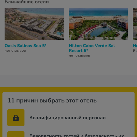
Ближайшие отели
Oasis Salinas Sea 5*
Hilton Cabo Verde Sal
H
Resort 5*
нет отзывов
9
и
нет отзывов
11 причин выбрать этот отель
Квалифицированный персонал
Безопасность гостей и безопасность их