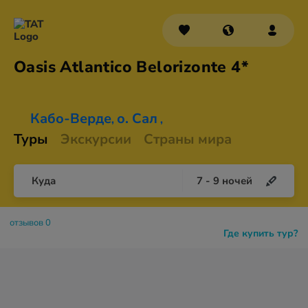
Oasis Atlantico
Belorizonte 4*
Кабо-Верде
о. Сал
,
,
Туры
Экскурсии
Страны мира
Куда
7
-
9
ночей
отзывов 0
Где купить тур?