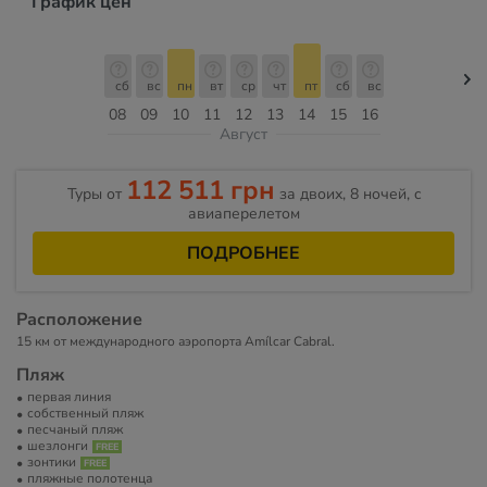
График цен
сб
вс
пн
вт
ср
чт
пт
сб
вс
08
09
10
11
12
13
14
15
16
Август
112 511 грн
Туры от
за двоих, 8 ночей, c
авиаперелетом
ПОДРОБНЕЕ
Расположение
15 км от международного аэропорта Amílcar Cabral.
Пляж
первая линия
собственный пляж
песчаный пляж
шезлонги
зонтики
пляжные полотенца