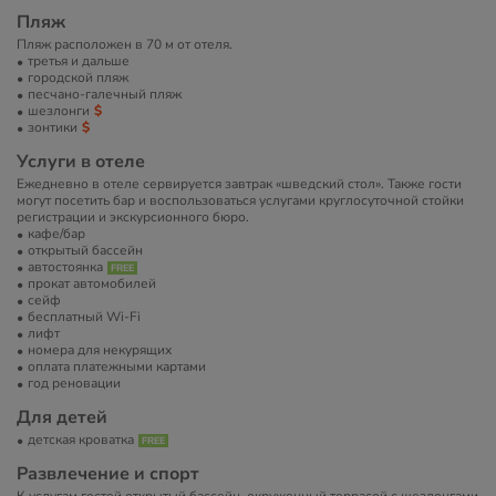
Пляж
Пляж расположен в 70 м от отеля.
третья и дальше
городской пляж
песчано-галечный пляж
шезлонги
зонтики
Услуги в отеле
Ежедневно в отеле сервируется завтрак «шведский стол». Также гости
могут посетить бар и воспользоваться услугами круглосуточной стойки
регистрации и экскурсионного бюро.
кафе/бар
открытый бассейн
автостоянка
прокат автомобилей
сейф
бесплатный Wi-Fi
лифт
номера для некурящих
оплата платежными картами
год реновации
Для детей
детская кроватка
Развлечение и спорт