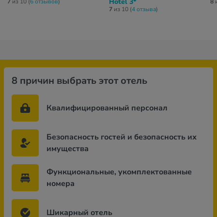
Hotel 3*
7
из 10 (
6 отзывов
)
8
и
7
из 10 (
4 отзывa
)
8 причин выбрать этот отель
Квалифицированный персонал
Безопасность гостей и безопасность их
имущества
Функциональные, укомплектованные
номера
Шикарный отель