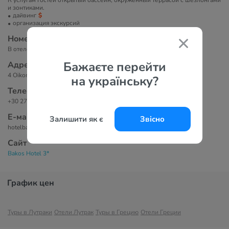
К услугам гостей открытый бассейн, окруженный террасой с шезлонгами
и зонтиками.
дайвинг
организация экскурсий
Номера
В отеле 48 номеров.
Бажаєте перейти
Адрес
4 Oikonomou Str, Лутраки, 20300, Греция
на українську?
Телефоны
+30 27440 22518
Е-маil
Залишити як є
Звісно
hotelbakos@hotelbakos.gr
Сайт
Bakos Hotel 3*
График цен
Туры в Лутраки
Отели Лутрак
Туры в Грецию
Отели Греции