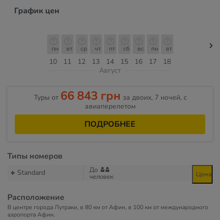
График цен
пн
вт
ср
чт
пт
сб
вс
пн
вт
10
11
12
13
14
15
16
17
18
Август
66 843 грн
Туры от
за двоих, 7 ночей, c
авиаперелетом
ПОДРОБНЕЕ
Типы номеров
До
Standard
Цена
человек
Расположение
В центре города Лутраки, в 80 км от Афин, в 100 км от международного
аэропорта Афин.