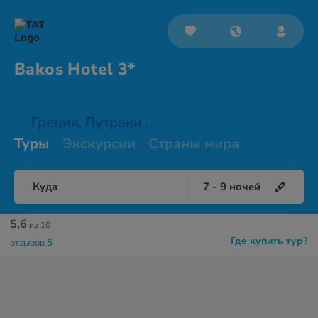
Bakos
Hotel 3*
Греция
Лутраки
,
,
Туры
Экскурсии
Страны мира
Куда
7
-
9
ночей
5,6
из 10
Где купить тур?
отзывов 5