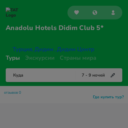
Anadolu Hotels Didim
Club 5*
Турция
Дидим
Дидим Центр
,
,
Туры
Экскурсии
Страны мира
Куда
7
-
9
ночей
отзывов 0
Где купить тур?