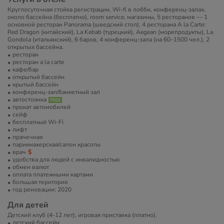
Круглосуточная стойка регистрации, Wi-fi в лобби, конференц-залах,
около бассейна (бесплатно), room service, магазины, 5 ресторанов — 1
основной ресторан Panorama (шведский стол), 4 ресторана A la Carte:
Red Dragon (китайский), La Kebab (турецкий), Aegean (морепродукты), La
Gondola (итальянский), 6 баров, 4 конференц-зала (на 60–1500 чел.), 2
открытых бассейна.
ресторан
ресторан a la carte
кафе/бар
открытый бассейн
крытый бассейн
конференц-зал/банкетный зал
автостоянка
прокат автомобилей
сейф
бесплатный Wi-Fi
лифт
прачечная
парикмахерская/салон красоты
врач
удобства для людей с инвалидностью
обмен валют
оплата платежными картами
большая територия
год реновации: 2020
Для детей
Детский клуб (4-12 лет), игровая приставка (платно).
детский бассейн