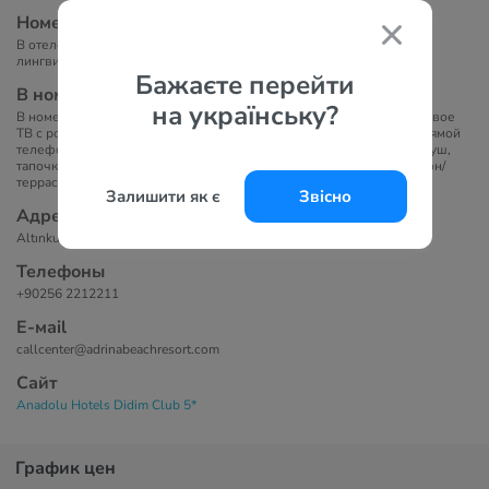
Номера
В отеле 362 номера. На территории отеля располагается
лингвистический детский лагерь «Хилтон» (7-18 лет).
Бажаєте перейти
В номерах
на українську?
В номерах представлено: индивидуальный кондиционер, спутниковое
ТВ с российским каналом, мини-бар (только вода - ежедневно), прямой
телефон, набор для приготовления чая/ кофе, сейф (бесплатно), душ,
тапочки, ванные принадлежности, фен, балкон/французский балкон/
терраса.
Залишити як є
Звісно
Адрес
Altınkum Mah. Mehtap Cad. 94, No:21, 09270 Didim, Aydın, Turkey
Телефоны
+90256 2212211
Е-маil
callcenter@adrinabeachresort.com
Сайт
Anadolu Hotels Didim Club 5*
График цен