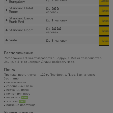
До
человек
Цена
Bungalow
Standard Hotel
До
Цена
Room
человек
Standard Large
До
человек
Цена
Bunk Bed
До
Standard Room
Цена
человек
Suite
До
человек
Цена
Расположение
Расположен в 90 км от аэропорта г. Бодрум, в 150 км от аэропорта г.
Измир, в 4 км от центра г. Дидим, на берегу моря.
Пляж
Протяженность пляжа — 120 м. Платформа. Пирс. Бар на пляже –
бесплатно.
первая линия
собственный пляж
песчаный пляж
понтон или пирс
шезлонги
зонтики
пляжные полотенца
Услуги в отеле