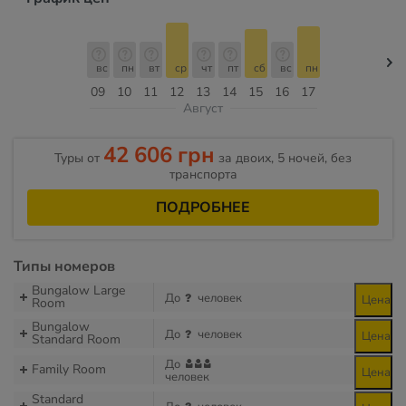
вс
пн
вт
ср
чт
пт
сб
вс
пн
09
10
11
12
13
14
15
16
17
Август
42 606 грн
Туры от
за двоих, 5 ночей, без
транспорта
ПОДРОБНЕЕ
Типы номеров
Bungalow Large
До
человек
Цена
Room
Bungalow
До
человек
Цена
Standard Room
До
Family Room
Цена
человек
Standard