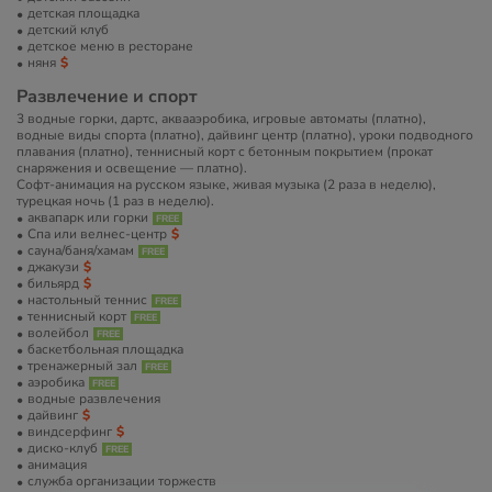
детская площадка
детский клуб
детское меню в ресторане
няня
Развлечение и спорт
3 водные горки, дартс, аквааэробика, игровые автоматы (платно),
водные виды спорта (платно), дайвинг центр (платно), уроки подводного
плавания (платно), теннисный корт с бетонным покрытием (прокат
снаряжения и освещение — платно).
Софт-анимация на русском языке, живая музыка (2 раза в неделю),
турецкая ночь (1 раз в неделю).
аквапарк или горки
Спа или велнес-центр
сауна/баня/хамам
джакузи
бильярд
настольный теннис
теннисный корт
волейбол
баскетбольная площадка
тренажерный зал
аэробика
водные развлечения
дайвинг
виндсерфинг
диско-клуб
анимация
служба организации торжеств