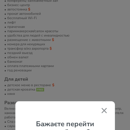
конференц-зал/банкетный зал
бизнес-центр
автостоянка
прокат автомобилей
бесплатный Wi-Fi
лифт
прачечная
парикмахерская/салон красоты
удобства для людей с инвалидностью
размещение с животными
номера для некурящих
трансфер в/из аэропорта
поздний выезд
обмен валют
банкомат
оплата платежными картами
год реновации
Для детей
детское меню в ресторане
детская кроватка
няня
Развлечение и спорт
Велнес-услуги отеля включают хорошо оборудованный фитнес-центр,
хаммам, гидромассажную ванну и крытый бассейн. На территории отеля
работает парикмахерская.
Спа или велнес-центр
Бажаєте перейти
сауна/баня/хамам