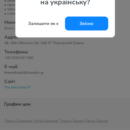
на українську?
джакузи
прокат велосипедов
тренажерный зал
служба организации торжеств
Номера
Залишити як є
Звісно
Всего 212 номеров.
Адрес
48, 26th Oktovriou Str. 546 27 Thessaloniki Greece
Телефоны
+30 2310 017 000
Е-маil
themethotel@chandris.gr
Сайт
The Met Hotel 5*
График цен
Туры в Салоники
Отели Салоник
Туры в Грецию
Отели Греции