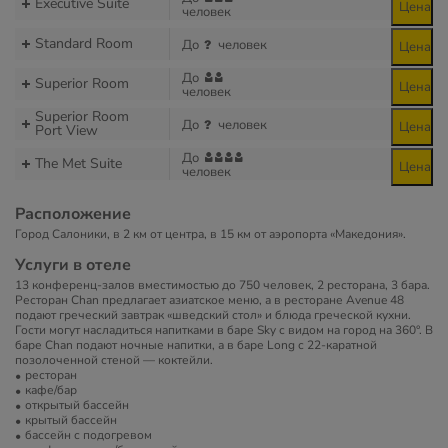
Executive Suite
Цена
человек
Standard Room
До
человек
Цена
До
Superior Room
Цена
человек
Superior Room
До
человек
Цена
Port View
До
The Met Suite
Цена
человек
Расположение
Город Салоники, в 2 км от центра, в 15 км от аэропорта «Македония».
Услуги в отеле
13 конференц-залов вместимостью до 750 человек, 2 ресторана, 3 бара.
Ресторан Chan предлагает азиатское меню, а в ресторане Avenue 48
подают греческий завтрак «шведский стол» и блюда греческой кухни.
Гости могут насладиться напитками в баре Sky с видом на город на 360°. В
баре Chan подают ночные напитки, а в баре Long с 22-каратной
позолоченной стеной — коктейли.
ресторан
кафе/бар
открытый бассейн
крытый бассейн
бассейн с подогревом