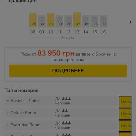
График цен
сб
вс
пн
вт
ср
чт
пт
сб
вс
08
09
10
11
12
13
14
15
16
Август
83 950 грн
Туры от
за двоих, 5 ночей, c
авиаперелетом
ПОДРОБНЕЕ
Типы номеров
До
Business Suite
Цена
человек
До
Deluxe Room
Цена
человек
До
Executive Room
Цена
человек
До