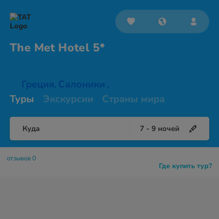
The Met
Hotel 5*
Греция
Салоники
,
,
Туры
Экскурсии
Страны мира
Куда
7
-
9
ночей
отзывов 0
Где купить тур?