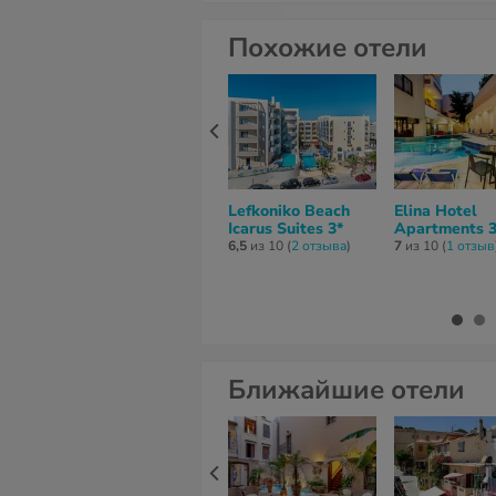
Похожие отели
Lefkoniko Beach
Elina Hotel
Icarus Suites 3*
Apartments 3
6,5
из 10 (
2 отзывa
)
7
из 10 (
1 отзыв
Ближайшие отели