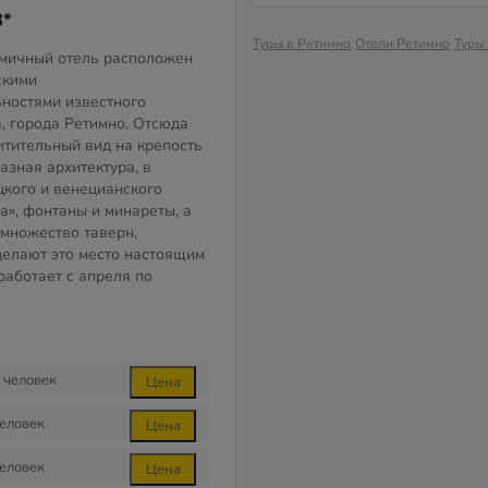
3*
Туры в Ретимно
Отели Ретимно
Туры
мичный отель расположен
скими
ностями известного
а, города Ретимно. Отсюда
итительный вид на крепость
азная архитектура, в
цкого и венецианского
да», фонтаны и минареты, а
множество таверн,
делают это место настоящим
работает с апреля по
человек
Цена
еловек
Цена
еловек
Цена