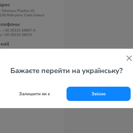
дрес
. Nikolaou Plastira 10
100 Rethymno Crete Greece
елефоны
l.: +30 28310 28667-9
x: +30 28310 28670
-маil
fo@hotelideon.gr
айт
eon Hotel 3*
Бажаєте перейти на українську?
Залишити як є
Звісно