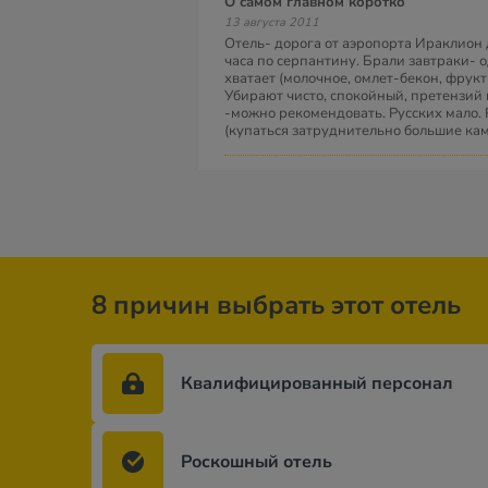
О самом главном коротко
13 августа 2011
Отель- дорога от аэропорта Ираклион 
часа по серпантину. Брали завтраки- 
хватает (молочное, омлет-бекон, фрукт
Убирают чисто, спокойный, претензий 
-можно рекомендовать. Русских мало.
(купаться затруднительно большие кам
8 причин выбрать этот отель
Квалифицированный персонал
Роскошный отель