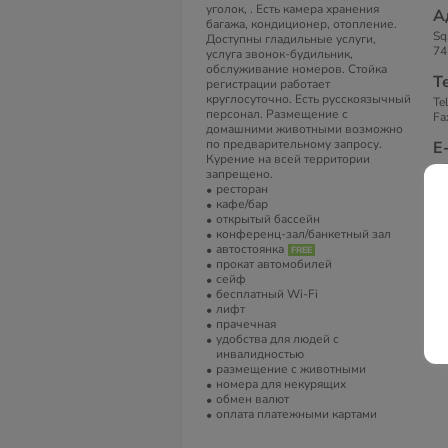
уголок, . Есть камера хранения
А
багажа, кондиционер, отопление.
Sq
Доступны гладильные услуги,
74
услуга звонок-будильник,
обслуживание номеров. Стойка
Т
регистрации работает
круглосуточно. Есть русскоязычный
Te
персонал. Размещение с
Fa
домашними животными возможно
по предварительному запросу.
Е
Курение на всей территории
in
запрещено.
ресторан
С
кафе/бар
открытый бассейн
Id
конференц-зал/банкетный зал
автостоянка
прокат автомобилей
сейф
бесплатный Wi-Fi
лифт
прачечная
удобства для людей с
инвалидностью
размещение с животными
номера для некурящих
обмен валют
оплата платежными картами