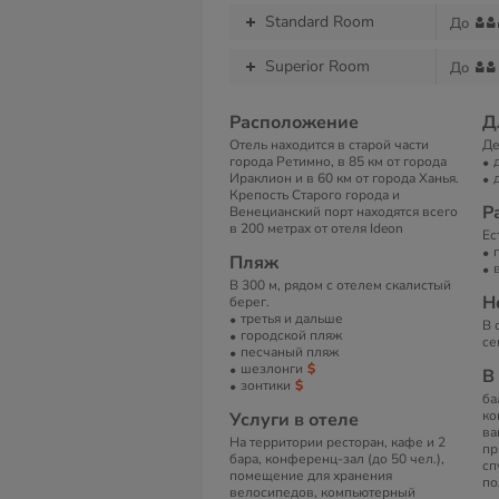
Standard Room
До
Superior Room
До
Расположение
Д
Отель находится в старой части
Де
города Ретимно, в 85 км от города
Ираклион и в 60 км от города Ханья.
Крепость Старого города и
Р
Венецианский порт находятся всего
в 200 метрах от отеля Ideon
Ес
Пляж
В 300 м, рядом с отелем скалистый
Н
берег.
третья и дальше
В 
городской пляж
се
песчаный пляж
шезлонги
В
зонтики
ба
ко
Услуги в отеле
ва
На территории ресторан, кафе и 2
пр
бара, конференц-зал (до 50 чел.),
сп
помещение для хранения
по
велосипедов, компьютерный