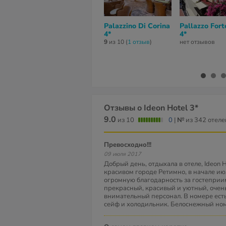
Palazzino Di Corina
Pallazzo Fort
4*
4*
9
из 10 (
1 отзыв
)
нет отзывов
Отзывы о Ideon Hotel 3*
9.0
из 10
0
|
№
из 342 отеле
Превосходно!!!
09 июля 2017
Добрый день, отдыхала в отеле, Ideon Ho
красивом городе Ретимно, в начале ию
огромную благодарность за гостеприим
прекрасный, красивый и уютный, очен
внимательный персонал. В номере ест
сейф и холодильник. Белоснежный ном