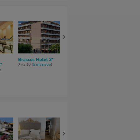
Brascos Hotel 3*
Mastorakis Village
Castro Hotel
*
3*
7
из 10 (
5 отзывов
)
5
из 10 (
1 отзы
)
нет отзывов