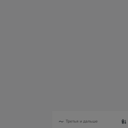
сб
вс
пн
вт
ср
чт
пт
08
09
10
11
12
13
14
Третья и дальше