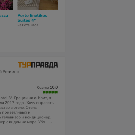
ezza
Porto Enetikos
Fortezza Hotel 3*
Rimondi Esta
Suites 4*
Boutique Hot
нет отзывов
нет отзывов
нет отзывов
й Ретимно
10.0
Оценка
tel 3*. Греции на о. Крит, в
ля 2017 года . Хочу выразить
ство в отеле. Отель
ь приветливый и
ь телевизор и кондиционер,
ер с видом на море. Убо
...
→