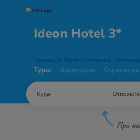
Ideon
Hotel 3*
Греция
о. Крит – Ретимно
Ретимно
,
,
Туры
Экскурсии
Страны ми
Отправле
При не