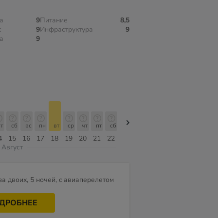
а
9
Питание
8,5
с
9
Инфраструктура
9
а
9
т
сб
вс
пн
вт
ср
чт
пт
сб
сб
вс
пн
вт
ср
чт
4
15
16
17
18
19
20
21
22
08
09
10
11
12
13
Август
за двоих, 5 ночей, c авиаперелетом
ДРОБНЕЕ