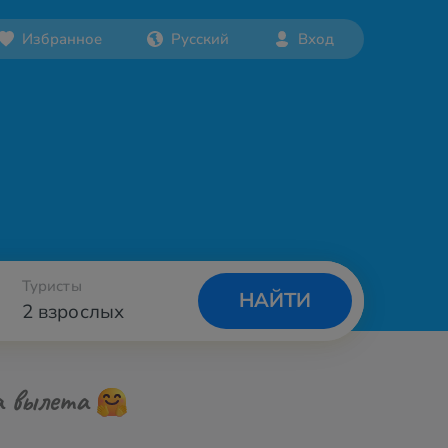
Избранное
Русский
Вход
Туристы
НАЙТИ
2 взрослых
а вылета