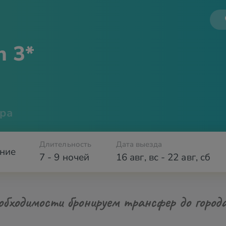
h 3*
ра
Длительность
Дата выезда
ние
7 - 9 ночей
16 авг
,
вс
-
22 авг
,
сб
обходимости бронируем трансфер до город