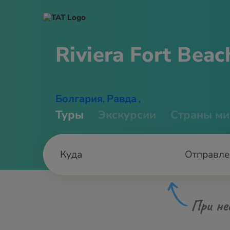
Riviera Fort
Beac
Болгария
Равда
,
,
Туры
Экскурсии
Страны ми
Отправле
При не