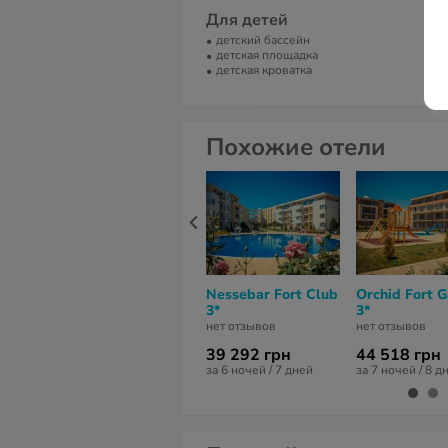
Ri
Для детей
детский бассейн
детская площадка
детская кроватка
Похожие отели
Nessebar Fort Club
Orchid Fort 
3*
3*
нет отзывов
нет отзывов
39 292 грн
44 518 грн
за 6 ночей / 7 дней
за 7 ночей / 8 д