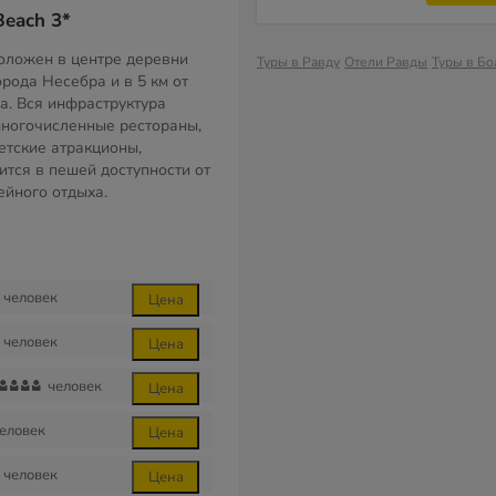
Beach 3*
оложен в центре деревни
Туры в Равду
Отели Равды
Туры в Б
города Несебра и в 5 км от
а. Вся инфраструктура
многочисленные рестораны,
етские атракционы,
ится в пешей доступности от
ейного отдыха.
человек
Цена
человек
Цена
человек
Цена
еловек
Цена
человек
Цена