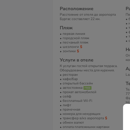
Расположение
Р
Расстояние от отеля до аэропорта
Пе
Бургас составляет 22 км.
Пляж
первая линия
городской пляж
песчаный пляж
шезлонги
Н
зонтики
От
Услуги в отеле
ко
К услугам гостей открытая терраса.
А
Оборудованы места для курения.
ресторан
La
кафе/бар
Т
открытый бассейн
автостоянка
Те
прокат автомобилей
77
сейф
Фа
бесплатный Wi-Fi
Мо
лифт
прачечная
Е
номера для некурящих
fo
трансфер в/из аэропорта
обмен валют
С
оплата платежными картами