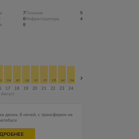
а
7
Питание
5
с
6
Инфраструктура
4
а
8
с
пн
вт
ср
чт
пт
сб
вс
пн
пн
вт
ср
чт
пт
сб
6
17
18
19
20
21
22
23
24
10
11
12
13
14
15
Август
за двоих, 6 ночей, с трансфером на
автобусе
ДРОБНЕЕ