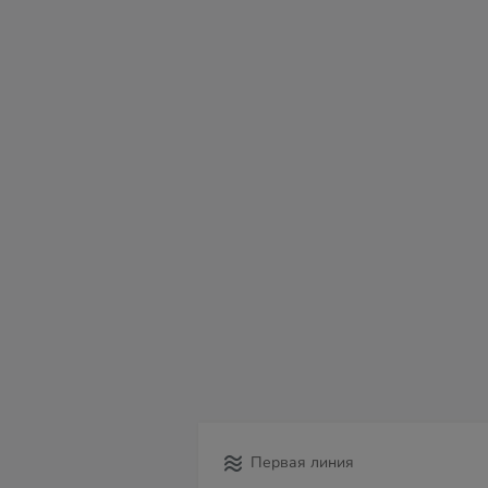
пн
вт
ср
чт
пт
сб
в
10
11
12
13
14
15
16
Первая линия