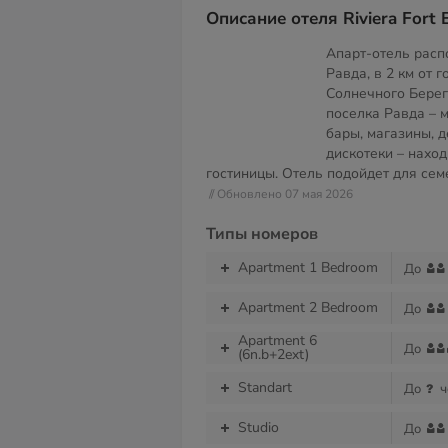
Описание отеля Riviera Fort 
Апарт-отель расп
Равда, в 2 км от 
Солнечного Берег
поселка Равда – 
бары, магазины, д
дискотеки – наход
гостиницы. Отель подойдет для сем
// Обновлено 07 мая 2026
Типы номеров
Apartment 1 Bedroom
До
Apartment 2 Bedroom
До
Apartment 6
До
(6n.b+2ext)
Standart
До
ч
Studio
До