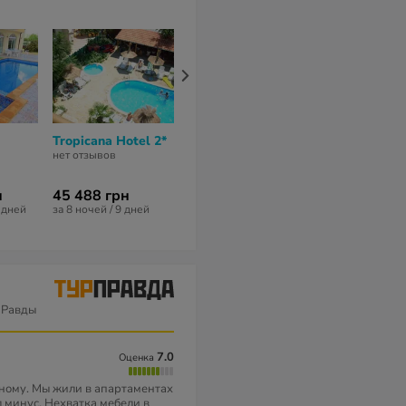
Tropicana Hotel 2*
Bijou Hotel 3*
Riviera Hotel
нет отзывов
7,7
из 10 (
3 отзывa
)
3,5
из 10 (
4 отз
н
45 488 грн
71 877 грн
6 дней
за 8 ночей / 9 дней
за 13 ночей / 1
 Равды
7.0
Оценка
нному. Мы жили в апартаментах
л минус. Нехватка мебели в