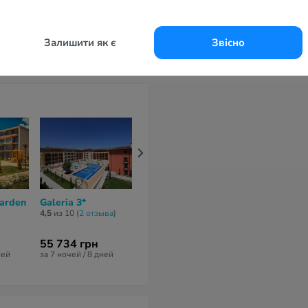
viera Fort Beach 3*
Залишити як є
Звісно
Garden
Galeria 3*
Holiday Fort Golf
Harmony Suit
Club 3*
9 3*
4,5
из 10 (
2 отзывa
)
нет отзывов
нет отзывов
55 734 грн
39 292 грн
39 106 грн
ней
за 7 ночей / 8 дней
за 6 ночей / 7 дней
за 7 ночей / 8 