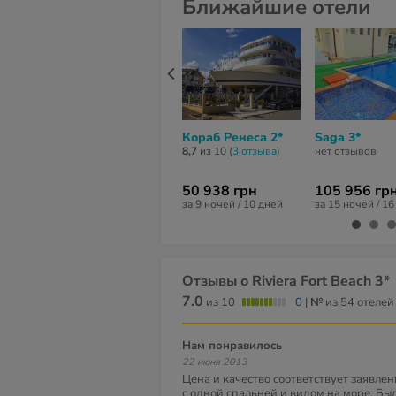
Ближайшие отели
Кораб Ренеса 2*
Saga 3*
8,7
из 10 (
3 отзывa
)
нет отзывов
50 938 грн
105 956 гр
за 9 ночей / 10 дней
за 15 ночей / 1
Отзывы о Riviera Fort Beach 3*
7.0
из 10
0
|
№
из 54 отелей
Нам понравилось
22 июня 2013
Цена и качество соответствует заявле
с одной спальней и видом на море. Бы