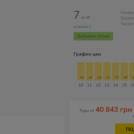
7
Номер
из 10
Серви
Чистот
отзывов 1
Добавить отзыв
График цен
с
пн
вт
ср
чт
пт
сб
вс
пн
пн
вт
ср
чт
пт
сб
в
17
18
19
20
21
22
23
24
10
11
12
13
14
15
1
Август
40 843 грн
Туры от
ПО