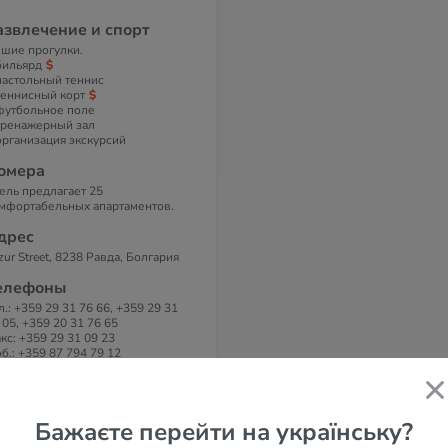
азвлечение и спорт
шие прогулки.
бильярд
настольный теннис
теннисный корт
футбольное поле
тренажерный зал
организация экскурсий
омера
ель предлагает 25
мфортабельных апартаментов.
дрес
zur Street, 8238 Равда, Болгария
елефоны
л.: +359 29 31 76 66, +359 29 31
 05, +359 20 31 76 65
кс: +359 29 31 09 23
б.: +359 87 794 79 12
-маil
rtour@fortour.net
Бажаєте перейти на українську?
айт