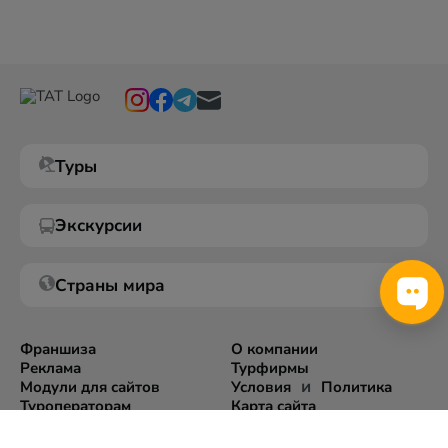
Туры
Экскурсии
Страны мира
Франшиза
О компании
Реклама
Турфирмы
и
Модули для сайтов
Условия
Политика
Туроператорам
Карта сайта
Экспорт информации