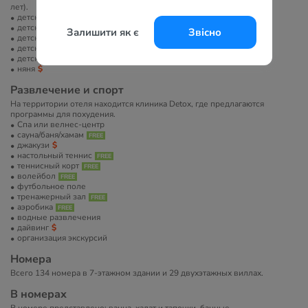
лет).
детский бассейн
детская площадка
Залишити як є
Звісно
детский клуб
детское меню в ресторане
детские стульчики в ресторане
няня
Развлечение и спорт
На территории отеля находится клиника Detox, где предлагаются
программы для похудения.
Спа или велнес-центр
сауна/баня/хамам
джакузи
настольный теннис
теннисный корт
волейбол
футбольное поле
тренажерный зал
аэробика
водные развлечения
дайвинг
организация экскурсий
Номера
Всего 134 номера в 7-этажном здании и 29 двухэтажных виллах.
В номерах