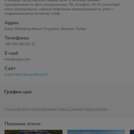
В номере представлено: ванна, халат и тапочки, банные
принадлежности, фен, кондиционер, ТВ, телефон, Wi-Fi, мини-бар/
мини-холодильник, чайные/ кофейные принадлежности, утюг и
гладильная доска (платно), сейф.
Адрес
Sianji Wellbeing Resort Turgutreis, Bodrum, Turkey​
Телефоны
+90 252 382 82 17
Е-маil
info@sianji.com
Сайт
Sianji Well-Being Resort 5*
График цен
Туры в Бодрум
Отели Бодрума
Туры в Турцию
Отели Турции
Похожие отели