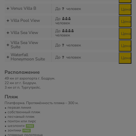
Venus Villa В
До
человек
Цена
До
Villa Pool View
Цена
человек
До
Villa Sea View
Цена
человек
Villa Sea View
До
человек
Цена
Suite
Waterfall
До
человек
Цена
Honeymoon Suite
Расположение
49 км от аэропорта г. Бодрум.
22 км от г. Бодрум.
3 км от п. Тургутрейс.
Пляж
Платформа. Протяжённость пляжа – 300 м.
первая линия
собственный пляж
песчаный пляж
понтон или пирс
шезлонги
зонтики
пляжные полотенца