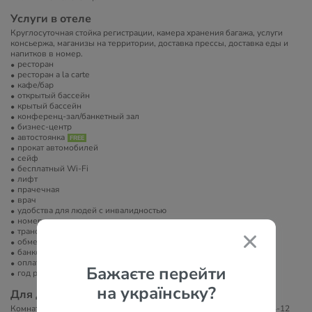
Услуги в отеле
Круглосуточная стойка регистрации, камера хранения багажа, услуги
консьержа, маганизы на территории, доставка прессы, доставка еды и
напитков в номер.
ресторан
ресторан a la carte
кафе/бар
открытый бассейн
крытый бассейн
конференц-зал/банкетный зал
бизнес-центр
автостоянка
прокат автомобилей
сейф
бесплатный Wi-Fi
лифт
прачечная
врач
удобства для людей с инвалидностью
номера для некурящих
трансфер в/из аэропорта
обмен валют
банкомат
оплата платежными картами
Бажаєте перейти
год реновации: 2019
на українську?
Для детей
Комната для игр (от 12 лет и старше, платно). Мини-клуб (возраст 4-12