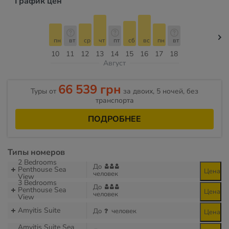
График цен
пн
вт
ср
чт
пт
сб
вс
пн
вт
10
11
12
13
14
15
16
17
18
Август
66 539 грн
Туры от
за двоих, 5 ночей, без
транспорта
ПОДРОБНЕЕ
Типы номеров
2 Bedrooms
До
Penthouse Sea
Цена
человек
View
3 Bedrooms
До
Penthouse Sea
Цена
человек
View
Amyitis Suite
До
человек
Цена
Amyitis Suite Sea