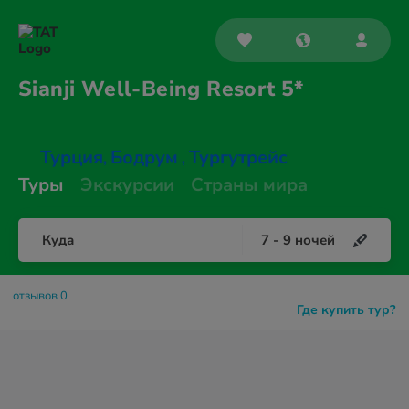
Sianji Well-Being
Resort 5*
Турция
Бодрум
Тургутрейс
,
,
Туры
Экскурсии
Страны мира
Куда
7
-
9
ночей
отзывов 0
Где купить тур?