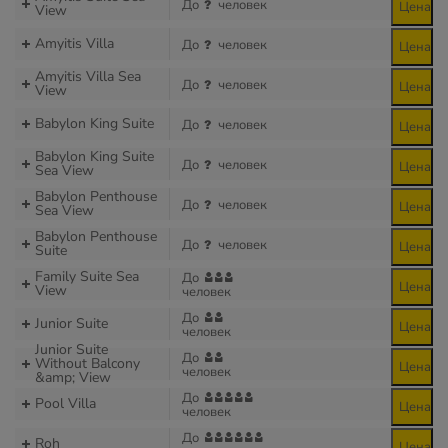
До
человек
Цена
View
Amyitis Villa
До
человек
Цена
Amyitis Villa Sea
До
человек
Цена
View
Babylon King Suite
До
человек
Цена
Babylon King Suite
До
человек
Цена
Sea View
Babylon Penthouse
До
человек
Цена
Sea View
Babylon Penthouse
До
человек
Цена
Suite
Family Suite Sea
До
Цена
View
человек
До
Junior Suite
Цена
человек
Junior Suite
До
Without Balcony
Цена
человек
&amp; View
До
Pool Villa
Цена
человек
До
Roh
Цена