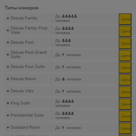
Типы номеров
До
Deluxe Family
Цена
человек
Deluxe Family Pool
До
Цена
View
человек
До
Deluxe Pool
Цена
человек
Deluxe Pool Grand
До
человек
Цена
Suite
Deluxe Pool Suite
До
человек
Цена
Deluxe Room
До
человек
Цена
Deluxe Villa
До
человек
Цена
До
King Suite
Цена
человек
До
Presidential Suite
Цена
человек
Standard Room
До
человек
Цена