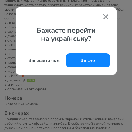
теннисных кортов платно (с земляным покрытием), освещение
теннисного корта платно, прокат теннисных ракеток и мячей платно,
уроки тенниса платно, батут платно, аквааэробика бесплатно, волейбол
на пляже бесплатно, дартс бесплатно, водные виды спорта платно,
бочче бесплатно, водное поло бесплатно, игровые автоматы платно.
аквапарк или горки
Спа или велнес-центр
Бажаєте перейти
сауна/баня/хамам
джакузи
на українську?
бильярд
настольный теннис
теннисный корт
волейбол
футбольное поле
Залишити як є
Звісно
тренажерный зал
аэробика
водные развлечения
дайвинг
диско-клуб
анимация
организация экскурсий
Номера
В отеле 674 номера.
В номерах
Кондиционер, телевизор с плоским экраном и спутниковыми каналами,
рабочий стол, шкаф, сейф, мини-бар. В собственной ванной комнате с
душем или ванной есть фен, полотенца и бесплатные туалетно-