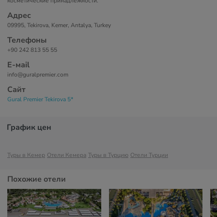
косметические принадлежности.
Адрес
09995, Tekirova, Kemer, Antalya, Turkey
Телефоны
+90 242 813 55 55
Е-маil
info@guralpremier.com
Сайт
Gural Premier Tekirova 5*
График цен
Туры в Кемер
Отели Кемера
Туры в Турцию
Отели Турции
Похожие отели