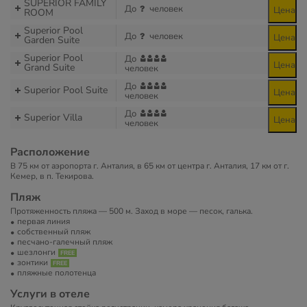
SUPERIOR FAMILY
До
человек
Цена
ROOM
Superior Pool
До
человек
Цена
Garden Suite
Superior Pool
До
Цена
Grand Suite
человек
До
Superior Pool Suite
Цена
человек
До
Superior Villa
Цена
человек
Расположение
В 75 км от аэропорта г. Анталия, в 65 км от центра г. Анталия, 17 км от г.
Кемер, в п. Текирова.
Пляж
Протяженность пляжа — 500 м. Заход в море — песок, галька.
первая линия
собственный пляж
песчано-галечный пляж
шезлонги
зонтики
пляжные полотенца
Услуги в отеле