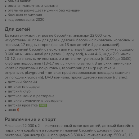
обмен валют
оплата платежными картами
отель не размещает мужчин без женщин
большая територия
год реновации: 2020
Для детей
Детская анимация, игровые бассейны, аквапарк 22 000 кв.м,
искусственный пляж для детей, детский бассейн с пиратским кораблем и
горками, 17 водных горок (из них 13 для детей и 4 для малышей),
специальный бассейн с песком для малышей, детский клуб — площадью
3 600 кв.м, мини-клуб для детей (Happyland), мини 4-6, миди 7-9, макси
10-12, со спальными комнатами и детскими туалетами (с 10.00 до 00:00),
клуб для подростков (13–17 лет, с июня по август), 3 детских теннисных
корта (с грунтовым покрытием), территории для игр (крытые и
открытые), playground – детская профессиональная площадка (зависит
от погодных условий), DVD комнаты, прокат детских колясок (платно).
детский бассейн
детская площадка
детский клуб
детское меню в ресторане
детские стульчики в ресторане
детская кроватка
няня
Развлечение и спорт
Аквапарк 22 000 м2 — искусственный пляж для детей, детский бассейн с
пиратским кораблем и горками и главный бассейн с джакузи, бар и
ресторан, Spa центр QUU, площадью 3 500 м2, фитнес-центр, 500 м2, 13