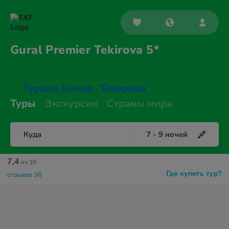
Gural Premier
Tekirova 5*
Турция
Кемер
Текирова
,
,
Туры
Экскурсии
Страны мира
Куда
7
-
9
ночей
7,4
из 10
Где купить тур?
отзывов 36