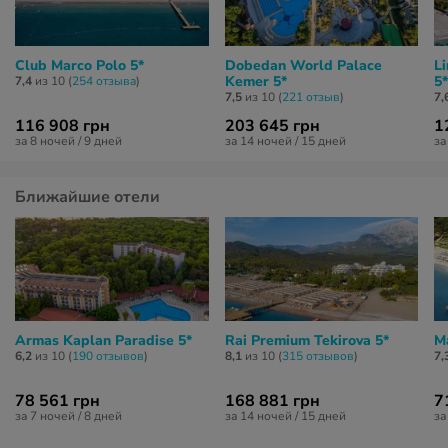
Club Marco Polo 5*
Dobedan World Palace
L
Kemer 5*
5*
7,4
из 10 (
254 отзывa
)
7,5
из 10 (
221 отзыв
)
7,
116 908 грн
203 645 грн
1
за 8 ночей / 9 дней
за 14 ночей / 15 дней
за
Ближайшие отели
Armas Kaplan Paradise 5*
Rai Premium Tekirova 5*
M
6,2
из 10 (
190 отзывов
)
8,1
из 10 (
315 отзывов
)
7,
78 561 грн
168 881 грн
7
за 7 ночей / 8 дней
за 14 ночей / 15 дней
за