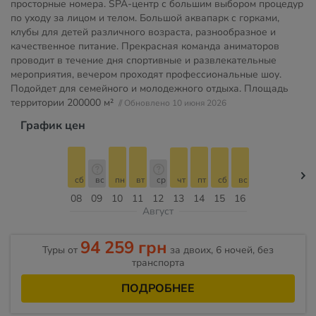
просторные номера. SPA-центр с большим выбором процедур
по уходу за лицом и телом. Большой аквапарк с горками,
клубы для детей различного возраста, разнообразное и
качественное питание. Прекрасная команда аниматоров
проводит в течение дня спортивные и развлекательные
мероприятия, вечером проходят профессиональные шоу.
Подойдет для семейного и молодежного отдыха. Площадь
территории
200000 м²
// Обновлено 10 июня 2026
График цен
сб
вс
пн
вт
ср
чт
пт
сб
вс
08
09
10
11
12
13
14
15
16
Август
94 259 грн
Туры от
за двоих, 6 ночей, без
транспорта
ПОДРОБНЕЕ