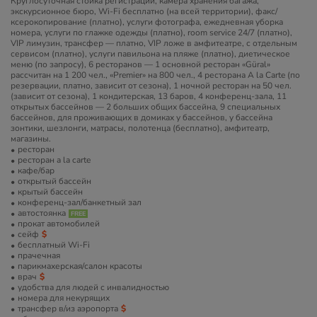
Круглосуточная стойка регистрации, камера хранения багажа,
экскурсионное бюро, Wi-Fi бесплатно (на всей территории), факс/
ксерокопирование (платно), услуги фотографа, ежедневная уборка
номера, услуги по глажке одежды (платно), room service 24/7 (платно),
VIP лимузин, трансфер — платно, VIP ложе в амфитеатре, с отдельным
сервисом (платно), услуги павильона на пляже (платно), диетическое
меню (по запросу), 6 ресторанов — 1 основной ресторан «Güral»
рассчитан на 1 200 чел., «Premier» на 800 чел., 4 ресторана A la Carte (по
резервации, платно, зависит от сезона), 1 ночной ресторан на 50 чел.
(зависит от сезона), 1 кондитерская, 13 баров, 4 конференц-зала, 11
открытых бассейнов — 2 больших общих бассейна, 9 специальных
бассейнов, для проживающих в домиках у бассейнов, у бассейна
зонтики, шезлонги, матрасы, полотенца (бесплатно), амфитеатр,
магазины.
ресторан
ресторан a la carte
кафе/бар
открытый бассейн
крытый бассейн
конференц-зал/банкетный зал
автостоянка
прокат автомобилей
сейф
бесплатный Wi-Fi
прачечная
парикмахерская/салон красоты
врач
удобства для людей с инвалидностью
номера для некурящих
трансфер в/из аэропорта