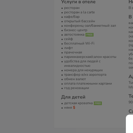
Услуги в отеле
Н
ресторан
В 
ресторан a la carte
В
кафе/бар
открытый бассейн
ва
конференц-зал/банкетный зал
ко
бизнес-центр
ка
автостоянка
(к
сейф
ко
бесплатный Wi-Fi
(п
лифт
на
прачечная
уб
парикмахерская/салон красоты
бе
удобства для людей с
по
инвалидностью
se
номера для некурящих
трансфер в/из аэропорта
А
обмен валют
Tu
оплата платежными картами
Is
год реновации
Т
Для детей
90
детская кроватка
няня
С
Ho