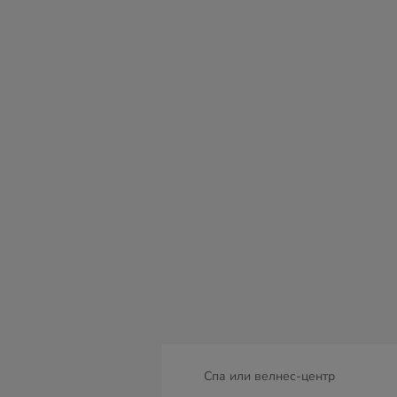
пт
сб
вс
пн
вт
ср
чт
07
08
09
10
11
12
13
Спа или велнес-центр