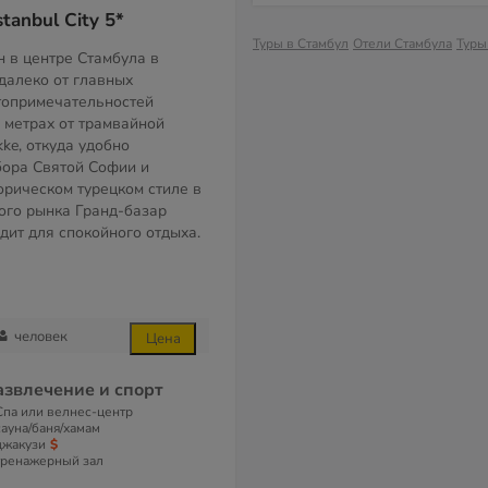
tanbul City 5*
Туры в Стамбул
Отели Стамбула
Туры
 в центре Стамбула в
далеко от главных
топримечательностей
0 метрах от трамвайной
kke, откуда удобно
бора Святой Софии и
орическом турецком стиле в
того рынка Гранд-базар
дит для спокойного отдыха.
человек
Цена
азвлечение и спорт
Спа или велнес-центр
сауна/баня/хамам
джакузи
тренажерный зал