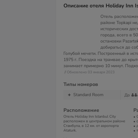
Описание отеля Holiday Inn Is
Отель расположен
районе Topkapi не
исторических дос
города, всего в 5
остановки Pazarte
добираться до со
Голубой мечети. Построенный в ист
1975 г. Поездка на трамвае до кры
занимает примерно 10 минут. Подхо
// Обновлено 03 января 2023
Типы номеров
Standard Room
До
Расположение
Р
Отель Holiday Inn Istanbul City
расположен в центральном районе
Стамбула, в 12 км. от аэропорта
Ataturk.