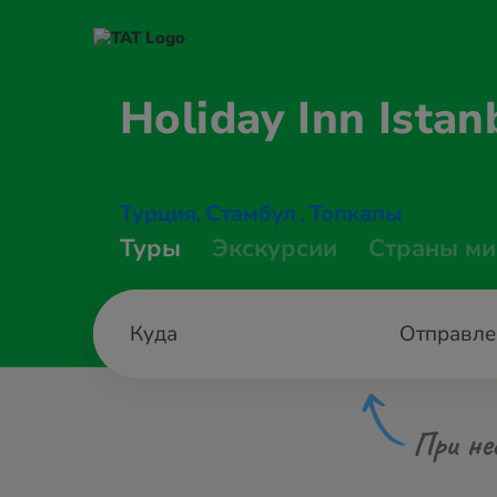
Holiday Inn Ista
Турция
Стамбул
Топкапы
,
,
Туры
Экскурсии
Страны ми
Отправле
При не