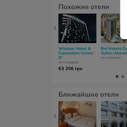
Похожие отели
Windsor Hotel &
Bof Hotels C
Convention Center
Suites Ataseh
5*
нет отзывов
нет отзывов
63 206 грн
за 7 ночей / 8 дней
Ближайшие отели