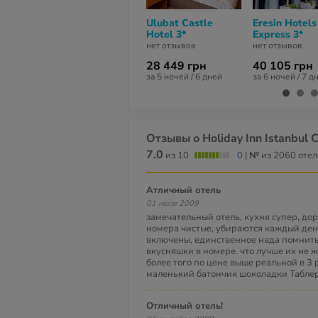
Ulubat Castle
Eresin Hotels
Hotel 3*
Express 3*
нет отзывов
нет отзывов
28 449 грн
40 105 грн
за 5 ночей / 6 дней
за 6 ночей / 7 д
Отзывы о Holiday Inn Istanbul C
7.0
из 10
0
|
№
из 2060 отел
атличный отель
01 июля 2009
замечательный отель, кухня супер, дор
номера чистые, убираются каждый день
включены, единственное нада помнить
вкусняшки в номере. что лучше их не ж
более того по цене выше реальной в 3 ра
маленький батончик шоколадки Таблер
Отличный отель!