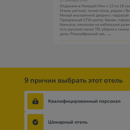
01 сентября 2008
Отдыхали в Холидей Инн с 12 по 16 се
Очень уютный, тихий отель, рядом с В
Милый внутренний дворик с террасой 
Прекрасный СПА центр. Хамам, паровая
Комнаты, несмотря на небольшой разме
есть русский канал ТВ, уборка и смен
день. Разнообразный шв
...
→
9 причин выбрать этот отель
Квалифицированный персонал
Шикарный отель