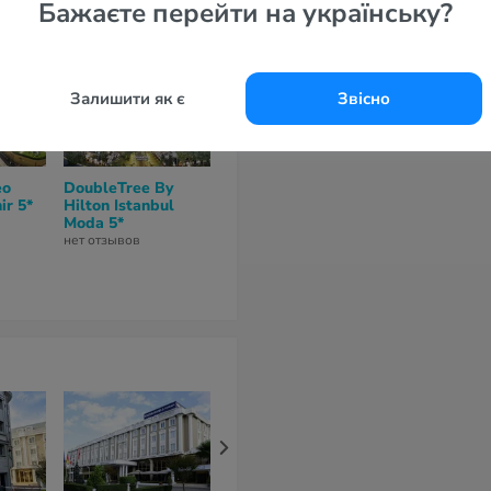
Бажаєте перейти на українську?
Залишити як є
Звісно
eo
DoubleTree By
Rayelin Hotels
Hilton Istanb
ir 5*
Hilton Istanbul
Istanbul Old City 5*
Bakirkoy 5*
Moda 5*
нет отзывов
нет отзывов
нет отзывов