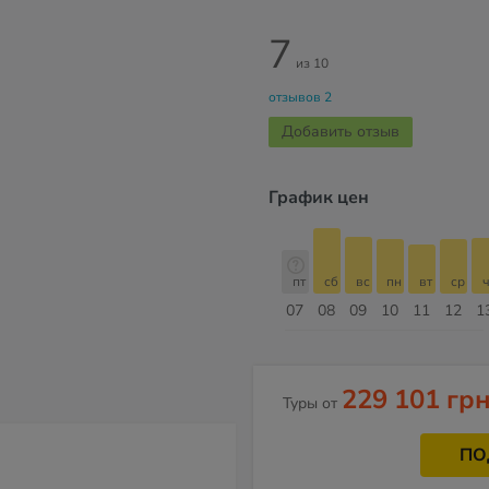
7
из 10
отзывов 2
Добавить отзыв
График цен
пт
сб
вс
пн
вт
ср
чт
пт
пт
сб
вс
пн
вт
ср
ч
14
15
16
17
18
19
20
21
07
08
09
10
11
12
1
Август
229 101 гр
Туры от
ПО