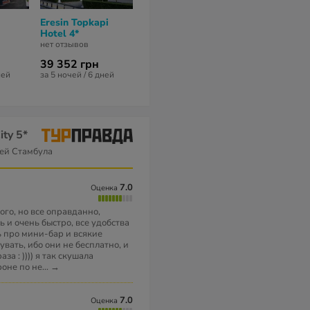
Eresin Topkapi
Topkapi Old City
Oz Yavuz Hot
Hotel 4*
Kensington Hotel
нет отзывов
Istanbul 4*
нет отзывов
нет отзывов
39 352 грн
31 405 грн
ней
за 5 ночей / 6 дней
за 5 ночей / 6 дней
ity 5*
ей Стамбула
7.0
Оценка
ого, но все оправданно,
 и очень быстро, все удобства
 про мини-бар и всякие
увать, ибо они не бесплатно, и
за : )))) я так скушала
оне по не
...
→
7.0
Оценка