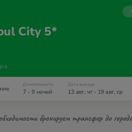
nbul
City 5*
ра
Длительность
Дата выезда
ние
7 - 9 ночей
13 авг
,
чт
-
19 авг
,
ср
обходимости бронируем трансфер до город