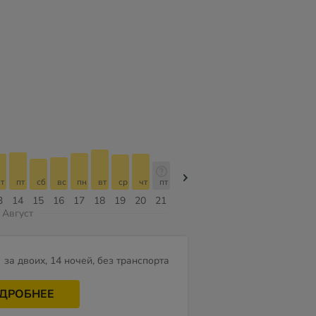
т
пт
сб
вс
пн
вт
ср
чт
пт
пт
сб
вс
пн
вт
ср
3
14
15
16
17
18
19
20
21
07
08
09
10
11
12
Август
н
за двоих, 14 ночей, без транспорта
ДРОБНЕЕ