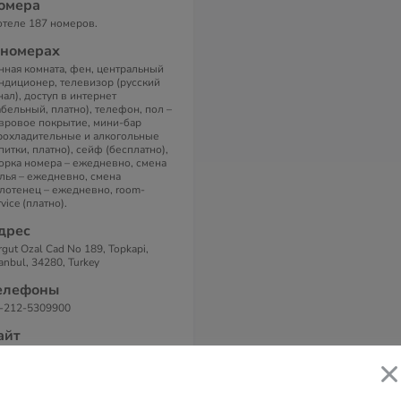
омера
отеле 187 номеров.
 номерах
нная комната, фен, центральный
ндиционер, телевизор (русский
нал), доступ в интернет
абельный, платно), телефон, пол –
вровое покрытие, мини-бар
рохладительные и алкогольные
питки, платно), сейф (бесплатно),
орка номера – ежедневно, смена
лья – ежедневно, смена
лотенец – ежедневно, room-
rvice (платно).
дрес
rgut Ozal Cad No 189, Topkapi,
tanbul, 34280, Turkey
елефоны
-212-5309900
айт
liday Inn Istanbul City 5*