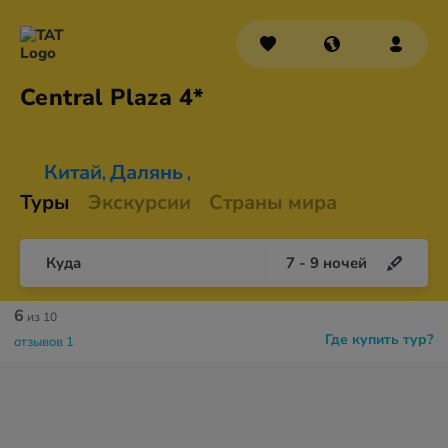
Central
Plaza 4*
Китай
Далянь
,
,
Туры
Экскурсии
Страны мира
Куда
7
-
9
ночей
6
из 10
Где купить тур?
отзывов 1