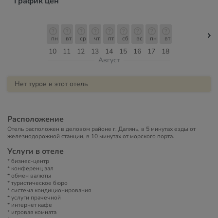
График цен
пн
вт
ср
чт
пт
сб
вс
пн
вт
10
11
12
13
14
15
16
17
18
Август
Нет туров в этот отель
Расположение
Отель расположен в деловом районе г. Далянь, в 5 минутах езды от
железнодорожной станции, в 10 минутах от морского порта.
Услуги в отеле
* бизнес-центр
* конференц зал
* обмен валюты
* туристическое бюро
* система кондиционирования
* услуги прачечной
* интернет кафе
* игровая комната