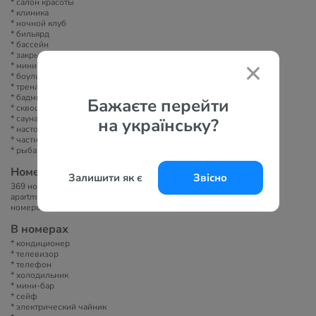
* салон красоты
* клиника
* ночной клуб
* бильярд
* бассейн
* закрытый теннисный корт
* мини гольф
* боулинг
* тренажерный зал
* бадминтон
Бажаєте перейти
* сквош
* сауна
на українську?
* настольный теннис
* частный пляж
* рыбацкий клуб
Номера
Залишити як є
Звісно
369 номеров: 250 standard rooms, 35 executive rooms, 65 homestyle
apartments, 18 top grade scriptoriums, 1 luxury Presidential Suite, 36
номеров на Executive Floor.
В номерах
* кондиционер
* телевизор
* телефон
* холодильник
* мини-бар
* сейф
* электрический чайник