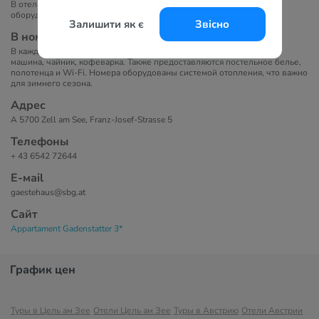
В отеле есть 8 апартаментов с современным интерьером,
оборудованных кухнями, балконами или террасами.
Залишити як є
Звісно
В номерах
В каждом номере есть кухня со всеми удобствами: посудомоечная
машина, чайник, кофеварка. Также предоставляются постельное белье,
полотенца и Wi-Fi. Номера оборудованы системой отопления, что важно
для зимнего сезона.
Адрес
A 5700 Zell am See, Franz-Josef-Strasse 5
Телефоны
+ 43 6542 72644
Е-маil
gaestehaus@sbg.at
Сайт
Appartament Gadenstatter 3*
График цен
Туры в Цель ам Зее
Отели Цель ам Зее
Туры в Австрию
Отели Австрии