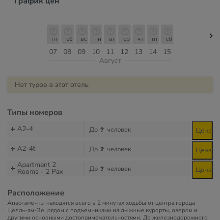
График цен
пт
сб
вс
пн
вт
ср
чт
пт
сб
07
08
09
10
11
12
13
14
15
Август
Нет туров в этот отель
Типы номеров
A2-4
До
человек
Цена
A2-4t
До
человек
Цена
Apartment 2
До
человек
Цена
Rooms - 2 Pax
Расположение
Апартаменты находятся всего в 2 минутах ходьбы от центра города
Целль-ам-Зе, рядом с подъемниками на лыжные курорты, озером и
другими основными достопримечательностями. До железнодорожного