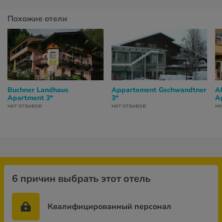
Похожие отели
Buchner Landhaus
Appartement Gschwandtner
A
Apartment 3*
3*
A
нет отзывов
нет отзывов
не
6 причин выбрать этот отель
Квалифицированный персонал