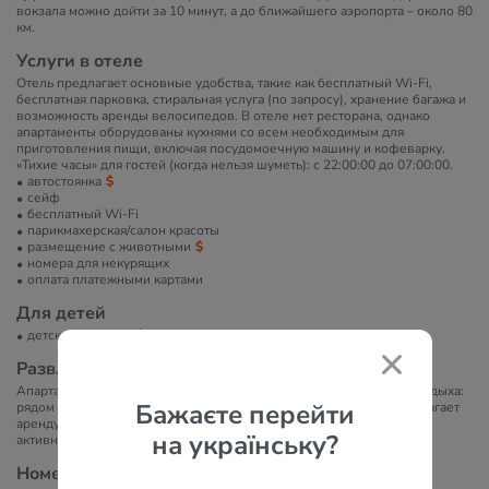
вокзала можно дойти за 10 минут, а до ближайшего аэропорта – около 80
км.
Услуги в отеле
Отель предлагает основные удобства, такие как бесплатный Wi-Fi,
бесплатная парковка, стиральная услуга (по запросу), хранение багажа и
возможность аренды велосипедов. В отеле нет ресторана, однако
апартаменты оборудованы кухнями со всем необходимым для
приготовления пищи, включая посудомоечную машину и кофеварку.
«Тихие часы» для гостей (когда нельзя шуметь): с 22:00:00 до 07:00:00.
автостоянка
сейф
бесплатный Wi-Fi
парикмахерская/салон красоты
размещение с животными
номера для некурящих
оплата платежными картами
Для детей
детская кроватка
Развлечение и спорт
Апартаменты идеально расположены для любителей активного отдыха:
Бажаєте перейти
рядом находятся лыжные трассы и пешие маршруты. Отель предлагает
аренду снаряжения для зимних видов спорта и велосипедов для
на українську?
активного отдыха.
Номера