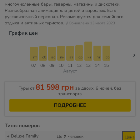
многочисленные бары, таверны, магазины и дискотеки.
Разнообразная анимация для детей и взрослых. Есть
русскоязычный персонал. Рекомендуется для семейного
отдыха и активных туристов.
// Обновлено 13 марта 2023
График цен
пт
сб
вс
пн
вт
ср
чт
пт
сб
07
08
09
10
11
12
13
14
15
Август
81 598 грн
Туры от
за двоих, 6 ночей, без
транспорта
ПОДРОБНЕЕ
Типы номеров
Deluxe Family
До
человек
Цена