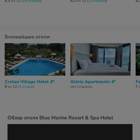
8,3
из 10 (
24 отзывa
)
8,3
из 10 (
23 отзывa
)
8,
Ближайшие отели
Cretan Village Hotel 4*
Ostria Apartments 4*
F
8
из 10 (
1 отзыв
)
нет отзывов
7
и
Обзор отеля Blue Marine Resort & Spa Hotel