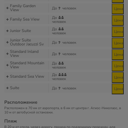
Family Garden
До
человек
Цена
View
До
Family Sea View
Цена
человек
До
Junior Suite
Цена
человек
Junior Suite
До
человек
Цена
Outdoor Jacuzzi Sv
Standard Inland
До
человек
Цена
View
Standard Mountain
До
Цена
View
человек
До
Standard Sea View
Цена
человек
Suite
До
человек
Цена
Расположение
Расположен в 70 км от аэропорта, в 6 км от центра г. Агиос-Николаос, в
10 м от автобусной остановки.
Пляж
В 20 м от отеля, через дорогу, проход по подземному переходу, для