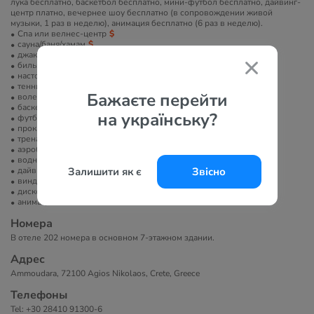
лука бесплатно, баскетбол бесплатно, мини-футбол бесплатно, дайвинг-
центр платно, вечернее шоу бесплатно (в сопровождении живой
музыки, 1 раз в неделю), анимация бесплатно (6 раз в неделю).
Спа или велнес-центр
сауна/баня/хамам
джакузи
бильярд
настольный теннис
теннисный корт
Бажаєте перейти
волейбол
баскетбольная площадка
на українську?
футбольное поле
прокат велосипедов
тренажерный зал
аэробика
водные развлечения
дайвинг
Залишити як є
Звісно
виндсерфинг
диско-клуб
анимация
Номера
В отеле 202 номера в основном 7-этажном здании.
Адрес
Ammoudara, 72100 Agios Nikolaos, Crete, Greece
Телефоны
Tel: +30 28410 91300-6