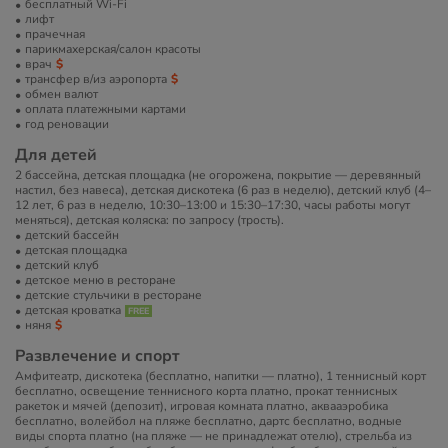
бесплатный Wi-Fi
лифт
прачечная
парикмахерская/салон красоты
врач
трансфер в/из аэропорта
обмен валют
оплата платежными картами
год реновации
Для детей
2 бассейна, детская площадка (не огорожена, покрытие — деревянный
настил, без навеса), детская дискотека (6 раз в неделю), детский клуб (4–
12 лет, 6 раз в неделю, 10:30–13:00 и 15:30–17:30, часы работы могут
меняться), детская коляска: по запросу (трость).
детский бассейн
детская площадка
детский клуб
детское меню в ресторане
детские стульчики в ресторане
детская кроватка
няня
Развлечение и спорт
Амфитеатр, дискотека (бесплатно, напитки — платно), 1 теннисный корт
бесплатно, освещение теннисного корта платно, прокат теннисных
ракеток и мячей (депозит), игровая комната платно, аквааэробика
бесплатно, волейбол на пляже бесплатно, дартс бесплатно, водные
виды спорта платно (на пляже — не принадлежат отелю), стрельба из