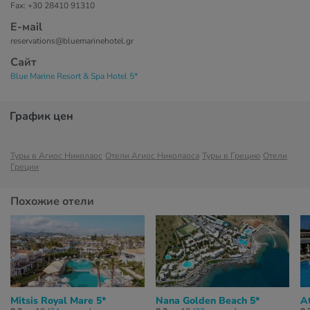
Fax: +30 28410 91310
Е-маil
reservations@bluemarinehotel.gr
Сайт
Blue Marine Resort & Spa Hotel 5*
График цен
Туры в Агиос Николаос
Отели Агиос Николаоса
Туры в Грецию
Отели
Греции
Похожие отели
Mitsis Royal Mare 5*
Nana Golden Beach 5*
At