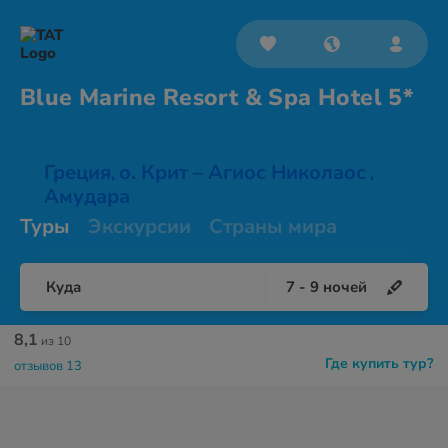
Blue Marine Resort & Spa
Hotel 5*
Греция
о. Крит – Агиос Николаос
,
,
Амудара
Туры
Экскурсии
Страны мира
Куда
7
-
9
ночей
8,1
из 10
Где купить тур?
отзывов 13