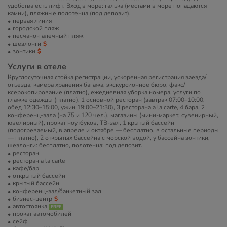
удобства есть лифт. Вход в море: галька (местами в море попадаются
камни), пляжные полотенца (под депозит).
первая линия
городской пляж
песчано-галечный пляж
шезлонги
зонтики
Услуги в отеле
Круглосуточная стойка регистрации, ускоренная регистрация заезда/
отъезда, камера хранения багажа, экскурсионное бюро, факс/
ксерокопирование (платно), ежедневная уборка номера, услуги по
глажке одежды (платно), 1 основной ресторан (завтрак 07:00–10:00,
обед 12:30–15:00, ужин 19:00–21:30), 3 ресторана a la carte, 4 бара, 2
конференц-зала (на 75 и 120 чел.), магазины (мини-маркет, сувенирный,
ювелирный), прокат ноутбуков, ТВ-зал, 1 крытый бассейн
(подогреваемый, в апреле и октябре — бесплатно, в остальные периоды
— платно), 2 открытых бассейна с морской водой, у бассейна зонтики,
шезлонги: бесплатно, полотенца: под депозит.
ресторан
ресторан a la carte
кафе/бар
открытый бассейн
крытый бассейн
конференц-зал/банкетный зал
бизнес-центр
автостоянка
прокат автомобилей
сейф