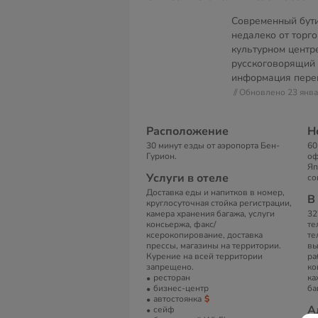
Современный бут
недалеко от торго
культурном центр
русскоговорящий 
информация перев
// Обновлено 23 янв
Расположение
Н
30 минут езды от аэропорта Бен-
60
Гурион.
оф
Яп
Услуги в отеле
со
Доставка еды и напитков в номер,
В
круглосуточная стойка регистрации,
камера хранения багажа, услуги
32
консьержа, факс/
те
ксерокопирование, доставка
те
прессы, магазины на территории.
вы
Курение на всей территории
ра
запрещено.
ко
ресторан
ка
бизнес-центр
ба
автостоянка
А
сейф