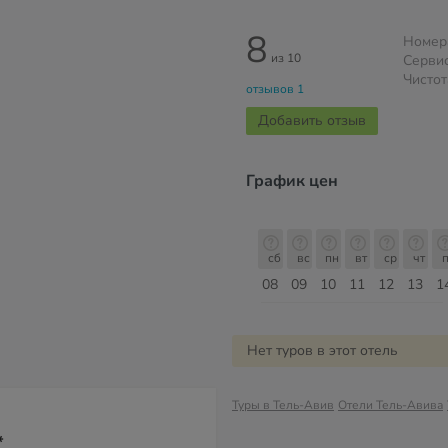
8
Номер
из 10
Серви
Чистот
отзывов 1
Добавить отзыв
График цен
сб
вс
пн
вт
ср
чт
пт
сб
сб
вс
пн
вт
ср
чт
п
15
16
17
18
19
20
21
22
08
09
10
11
12
13
1
Август
Нет туров в этот отель
Туры в Тель-Авив
Отели Тель-Авива
*