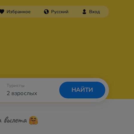
Избранное
Русский
Вход
Туристы
НАЙТИ
2 взрослых
а вылета