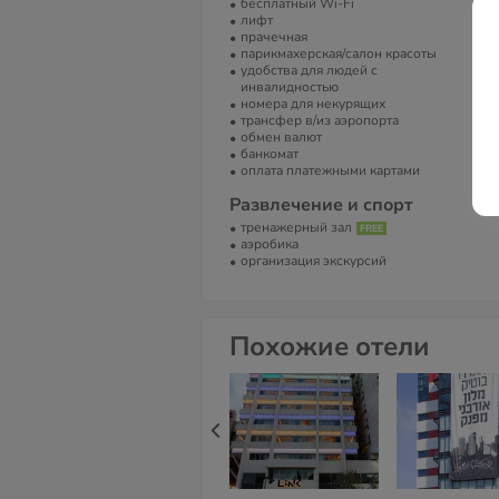
бесплатный Wi-Fi
We
лифт
прачечная
Т
парикмахерская/салон красоты
Те
удобства для людей с
Фа
инвалидностью
номера для некурящих
Е
трансфер в/из аэропорта
обмен валют
re
банкомат
оплата платежными картами
С
Vi
Развлечение и спорт
тренажерный зал
аэробика
организация экскурсий
Похожие отели