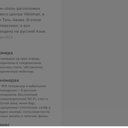
ик-отель расположен
вого центра Weizman, в
е Тэль-Авива. В отеле
персонал, а вся
едена на русский язык.
аря 2023
омера
 номеров на трех этажах,
ормлены в современном
онском стиле, обставлены
временной мебелью.
 номерах
' ЖК телевизор и кабельное
левидение + 6 русских
леканалов, бесплатный
сокоскоростной Wi-Fi, стол и
бочая зона, мини-бар,
ндиционер / отопление, сейф в
ждом номере, голосовая почта,
нные халаты и тапочки, фены.
дрес