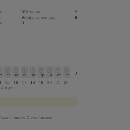
а
8
Питание
9
с
9
Инфраструктура
8
а
8
т
сб
вс
пн
вт
ср
чт
пт
сб
сб
вс
пн
вт
ср
чт
4
15
16
17
18
19
20
21
22
08
09
10
11
12
13
Август
Туры в Израиль
Отели Израиля