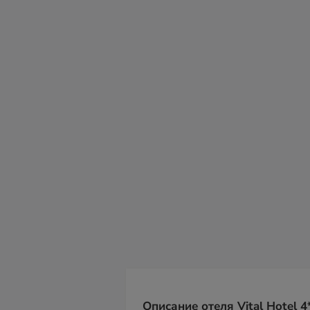
сб
вс
пн
вт
ср
чт
пт
08
09
10
11
12
13
14
Описание отеля Vital Hotel 4