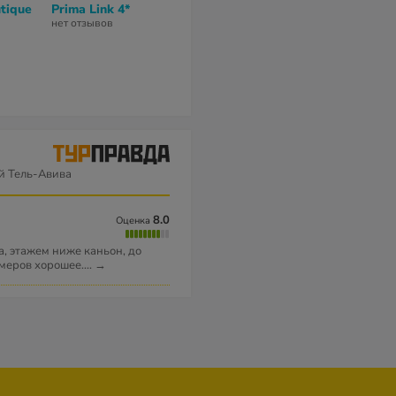
tique
Prima Link 4*
Townhouse Tel Aviv
The Vera Hot
Hotel 4*
нет отзывов
нет отзывов
нет отзывов
й Тель-Авива
8.0
Оценка
а, этажем ниже каньон, до
меров хорошее.
...
→