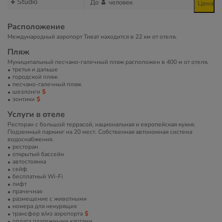
Studio
До
человек
Цена
Расположение
Международный аэропорт Тиват находится в 22 км от отеля.
Пляж
Муниципальный песчано-галечный пляж расположен в 400 м от отеля.
третья и дальше
городской пляж
песчано-галечный пляж
шезлонги
зонтики
Услуги в отеле
Ресторан с большой террасой, национальная и европейская кухня.
Подземный паркинг на 20 мест. Собственная автономная система
водоснабжения.
ресторан
открытый бассейн
автостоянка
сейф
бесплатный Wi-Fi
лифт
прачечная
размещение с животными
номера для некурящих
трансфер в/из аэропорта
оплата платежными картами