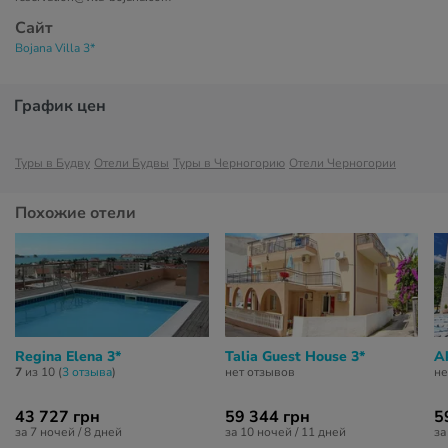
Сайт
Bojana Villa 3*
График цен
Туры в Будву
Отели Будвы
Туры в Черногорию
Отели Черногории
Похожие отели
Regina Elena 3*
Talia Guest House 3*
A
7
из 10 (
3 отзывa
)
нет отзывов
не
43 727 грн
59 344 грн
5
за 7 ночей / 8 дней
за 10 ночей / 11 дней
за