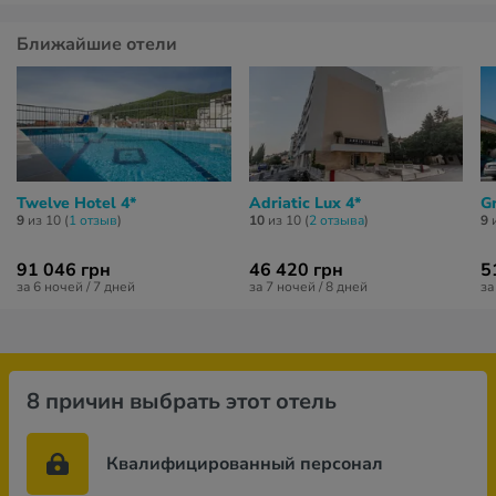
Ближайшие отели
Twelve Hotel 4*
Adriatic Lux 4*
Gr
9
из 10 (
1 отзыв
)
10
из 10 (
2 отзывa
)
9
и
91 046 грн
46 420 грн
5
за 6 ночей / 7 дней
за 7 ночей / 8 дней
за
8 причин выбрать этот отель
Квалифицированный персонал