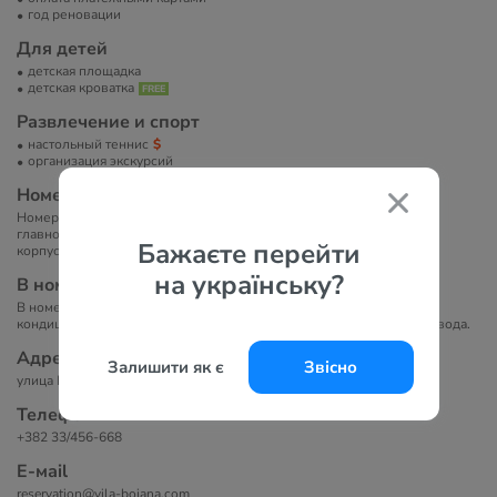
год реновации
Для детей
детская площадка
детская кроватка
Развлечение и спорт
настольный теннис
организация экскурсий
Номера
Номерной фонд отеля насчитывает 45 номеров. Отель состоит из
главного 4-х этажного здания и двух дополнительных 4-х этажных
Бажаєте перейти
корпусов.
на українську?
В номерах
В номерах представлено: душ/ванна, фен, индивидуальный
кондиционер, ТВ, бесплатный Wi-Fi, мини-холодильник, питьевая вода.
Адрес
Залишити як є
Звісно
улица Первая Пролетарская 15, Будва, Черногория
Телефоны
+382 33/456-668
Е-маil
reservation@vila-bojana.com