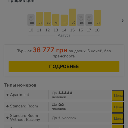
График цен
пн
вт
ср
чт
пт
сб
вс
пн
вт
10
11
12
13
14
15
16
17
18
Август
38 777 грн
Туры от
за двоих, 6 ночей, без
транспорта
ПОДРОБНЕЕ
Типы номеров
До
Apartment
Цена
человек
До
Standard Room
Цена
человек
Standard Room
До
человек
Цена
Without Balcony