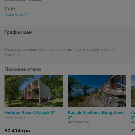
Сайт
Uvala Scott 2*
График цен
Туры в Цриквеницу
Отели Цриквеницы
Туры в Хорватию
Отели
Хорватии
Похожие отели
Holiday Resort Kacjak 2*
Kacjak Pavilions Bungalows
Ad
2*
2*
нет отзывов
нет отзывов
не
50 414 грн
7