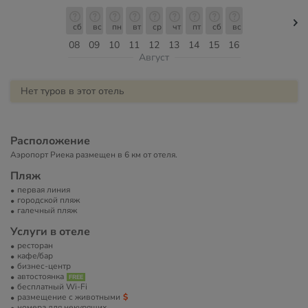
сб
вс
пн
вт
ср
чт
пт
сб
вс
08
09
10
11
12
13
14
15
16
Август
Нет туров в этот отель
Расположение
Аэропорт Риека размещен в 6 км от отеля.
Пляж
первая линия
городской пляж
галечный пляж
Услуги в отеле
ресторан
кафе/бар
бизнес-центр
автостоянка
бесплатный Wi-Fi
размещение с животными
номера для некурящих