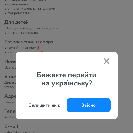
обмен валют
оплата платежными картами
год реновации
Для детей
Оборудование для игр на улице.
детская площадка
Развлечение и спорт
сауна/баня/хамам
настольный теннис
Номера
Всего 294 номера.
Бажаєте перейти
В номерах
на українську?
Диван, письменный стол, мини-кухня с холодильником и кухонной
утварью, ванная комната с биде и ванной.
Адрес
Uvala Grabrova b.b., 51262 Кралевица, Хорватия.
Залишити як є
Звісно
Телефоны
+385 51 281 266
Е-маil
sales@jadran-hoteli.hr