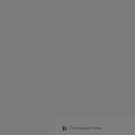
пн
вт
ср
чт
пт
сб
в
10
11
12
13
14
15
16
Песчаный пляж