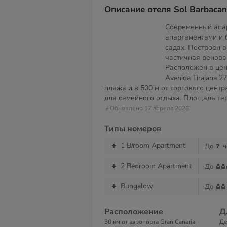
Описание отеля Sol Barbacan
Современный апар
апартаментами и 
садах. Построен в
частичная ренова
Расположен в цент
Avenida Tirajana 2
пляжа и в 500 м от торгового цент
для семейного отдыха. Площадь т
// Обновлено 17 апреля 2026
Типы номеров
1 B/room Apartment
До
ч
2 Bedroom Apartment
До
Bungalow
До
Расположение
Д
30 км от аэропорта Gran Canaria
Де