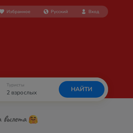
Избранное
Русский
Вход
Туристы
НАЙТИ
2 взрослых
а вылета