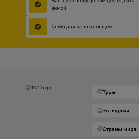
Бассейн с подогревом для отдыха
зимой
Сейф для ценных вещей
Туры
Экскурсии
Страны мира