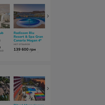
lub
Radisson Blu
Abora
Tabaiba Prin
Resort & Spa Gran
Buenaventura by
Hotel 4*
Canaria Mogan 4*
Lopesan Hotels 4*
)
нет отзывов
нет отзывов
нет отзывов
н
118 508 гр
139 600 грн
138 576 грн
ней
за 6 ночей / 7 
за 5 ночей / 6 дней
за 7 ночей / 8 дней