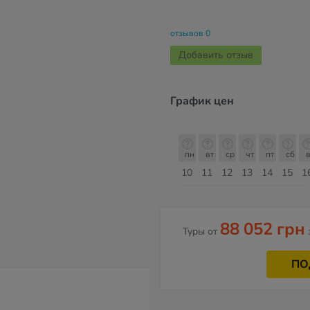
отзывов 0
Добавить отзыв
График цен
с
пн
вт
ср
чт
пт
сб
вс
пн
пн
вт
ср
чт
пт
сб
в
17
18
19
20
21
22
23
24
10
11
12
13
14
15
1
Август
88 052 грн
Туры от
ПО