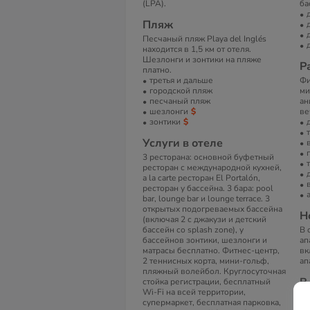
(LPA).
ба
Пляж
Песчаный пляж Playa del Inglés
находится в 1,5 км от отеля.
Шезлонги и зонтики на пляже
Р
платно.
третья и дальше
Фи
городской пляж
ми
песчаный пляж
ан
шезлонги
ве
зонтики
Услуги в отеле
3 ресторана: основной буфетный
ресторан с международной кухней,
а la carte ресторан El Portalón,
ресторан у бассейна. 3 бара: pool
bar, lounge bar и lounge terrace. 3
открытых подогреваемых бассейна
Н
(включая 2 с джакузи и детский
бассейн со splash zone), у
В 
бассейнов зонтики, шезлонги и
ап
матрасы бесплатно. Фитнес-центр,
вк
2 теннисных корта, мини-гольф,
ап
пляжный волейбол. Круглосуточная
В
стойка регистрации, бесплатный
Wi-Fi на всей территории,
Ин
супермаркет, бесплатная парковка,
те