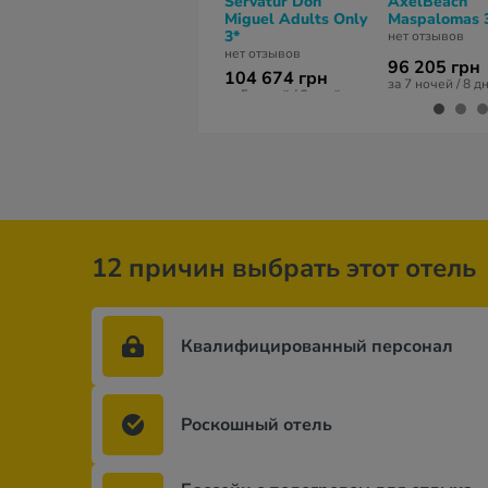
Servatur Don
AxelBeach
Miguel Adults Only
Maspalomas 
3*
нет отзывов
нет отзывов
96 205 грн
104 674 грн
за 7 ночей / 8 д
за 5 ночей / 6 дней
12 причин выбрать этот отель
Квалифицированный персонал
Роскошный отель