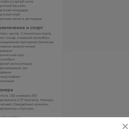
ссейн со splash zone.
детский бассейн
детская площадка
детский клуб
детское меню в ресторане
азвлечение и спорт
тнес-центр, 2 теннисных корта,
ни-гольф, пляжный волейбол,
имационная программа (включая
черние развлечения).
джакузи
теннисный корт
волейбол
прокат велосипедов
тренажерный зал
дайвинг
виндсерфинг
анимация
омера
отеле 150 номеров (93
артамента и 57 бунгало). Номера
лючают стандартные комнаты,
артаменты и бунгало.
 номерах
дивидуальный кондиционер,
левизор со спутниковыми