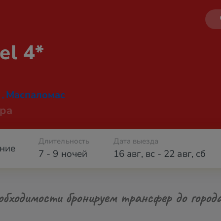
el 4*
Маспаломас
,
ра
Длительность
Дата выезда
ние
7 - 9 ночей
16 авг
,
вс
-
22 авг
,
сб
обходимости бронируем трансфер до город