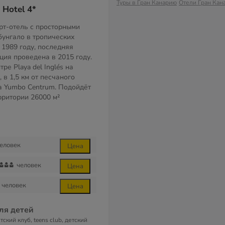
Туры в Гран Канарию
Отели Гран Кан
 Hotel 4*
т-отель с просторными
бунгало в тропических
 1989 году, последняя
ция проведена в 2015 году.
ре Playa del Inglés на
7, в 1,5 км от песчаного
ра Yumbo Centrum. Подойдёт
ерритории
26000 м²
еловек
Цена
человек
Цена
человек
Цена
ля детей
тский клуб, teens club, детский