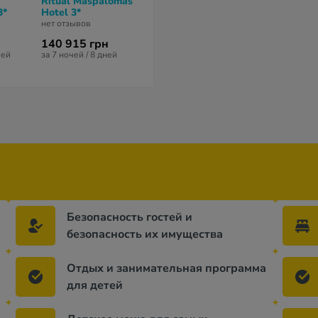
Ritual Maspalomas
HL Rondo Hotel 4*
HL Miraflor S
3*
Hotel 3*
Hotel 4*
нет отзывов
нет отзывов
нет отзывов
140 915 грн
135 619 грн
202 037 гр
ней
за 7 ночей / 8 дней
за 7 ночей / 8 дней
за 7 ночей / 8 
Безопасность гостей и
безопасность их имущества
Отдых и занимательная программа
для детей