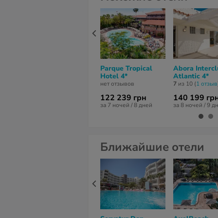
Parque Tropical
Abora Interc
Hotel 4*
Atlantic 4*
нет отзывов
7
из 10 (
1 отзыв
122 239 грн
140 199 гр
за 7 ночей / 8 дней
за 8 ночей / 9 д
Ближайшие отели