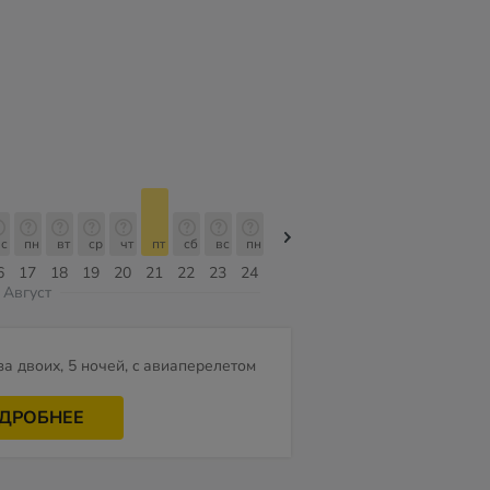
с
пн
вт
ср
чт
пт
сб
вс
пн
пн
вт
ср
чт
пт
сб
6
17
18
19
20
21
22
23
24
10
11
12
13
14
15
Август
за двоих, 5 ночей, c авиаперелетом
ДРОБНЕЕ