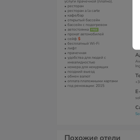
услуги прачечной (платно).
ка
ресторан
об
ресторан a la carte
ап
кафе/бар
ce
открытый бассейн
ми
бассейн с подогревом
ча
автостоянка
со
прокат автомобилей
ме
сейф
с 
бесплатный Wi-Fi
еж
лифт
прачечная
А
удобства для людей с
Av
инвалидностью
In
номера для некурящих
поздний выезд
Т
обмен валют
оплата платежными картами
+3
год реновации: 2015
Е
so
С
So
Похожие отели