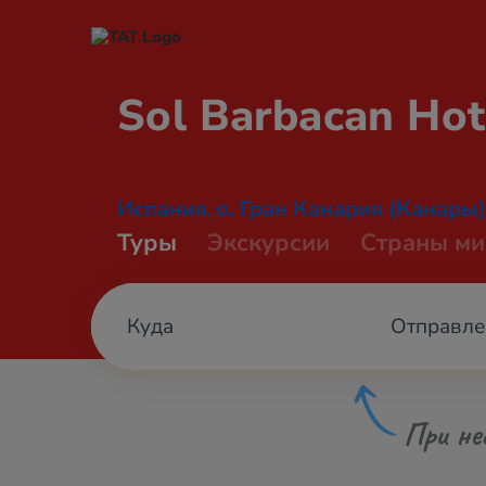
Sol Barbacan
Hot
Испания
о. Гран Канария (Канары)
,
Туры
Экскурсии
Страны ми
Отправле
При не