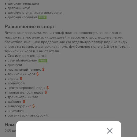
детская площадка
детский клуб
детские стульчики в ресторане
детская кроватка
Развлечение и спорт
Вечерняя программа, мини-гольф платно, велоспорт, каноэ платно,
массаж платно, анимации для детей и взрослых, шоу, водные лыжи,
баскетбол, внешнее предложение (за отдельную плату): водные виды
спорта на пляже, аквапарк на пляже, футбольное поле в 1,5 км от отеля,
теннисный корт в 1 км от отеля.
Спа или велнес-центр
сауна/баня/хамам
джакузи
настольный теннис
теннисный корт
сквош
волейбол
центр верховой езды
прокат велосипедов
тренажерный зал
дайвинг
виндсерфинг
анимация
организация экскурсий
Номера
265 номеров.