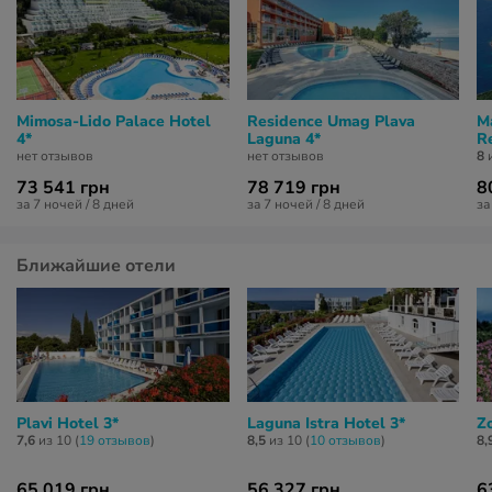
Mimosa-Lido Palace Hotel
Residence Umag Plava
Ma
4*
Laguna 4*
Re
нет отзывов
нет отзывов
8
и
73 541 грн
78 719 грн
8
за 7 ночей / 8 дней
за 7 ночей / 8 дней
за
Ближайшие отели
Plavi Hotel 3*
Laguna Istra Hotel 3*
Z
7,6
из 10 (
19 отзывов
)
8,5
из 10 (
10 отзывов
)
8,
65 019 грн
56 327 грн
6