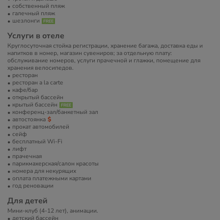
собственный пляж
галечный пляж
шезлонги
Услуги в отеле
Круглосуточная стойка регистрации, хранение багажа, доставка еды и
напитков в номер, магазин сувениров; за отдельную плату:
обслуживание номеров, услуги прачечной и глажки, помещение для
хранения велосипедов.
ресторан
ресторан a la carte
кафе/бар
открытый бассейн
крытый бассейн
конференц-зал/банкетный зал
автостоянка
прокат автомобилей
сейф
бесплатный Wi-Fi
лифт
прачечная
парикмахерская/салон красоты
номера для некурящих
оплата платежными картами
год реновации
Для детей
Мини-клуб (4-12 лет), анимации.
детский бассейн