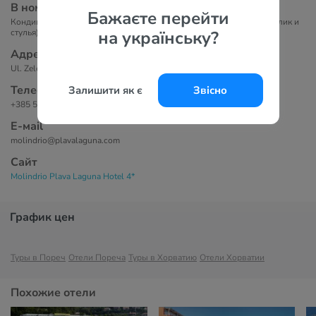
В номерах
Бажаєте перейти
Кондиционер, ванная комната, телевизор, балкон или терраса (столик и
на українську?
стулья), бесплатный Wi-Fi, телефон, сейф, мини-бар.
Адрес
Ul. Zelena laguna 2, 52440 Poreč, Istria, Croatia
Телефоны
Залишити як є
Звісно
+385 52 412 000
Е-маil
molindrio@plavalaguna.com
Сайт
Molindrio Plava Laguna Hotel 4*
График цен
Туры в Пореч
Отели Пореча
Туры в Хорватию
Отели Хорватии
Похожие отели