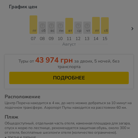
График цен
пт
сб
вс
пн
вт
ср
чт
пт
сб
07
08
09
10
11
12
13
14
15
Август
43 974 грн
Туры от
за двоих, 5 ночей, без
транспорта
ПОДРОБНЕЕ
Расположение
Центр Пореча находится в 4 км, до него можно добраться за 10 минут на
лодочном трансфере. Аэропорт Пулы находится на расстоянии 60 км.
Пляж
Общедоступный, отдельная часть отеля, каменная площадка для загара,
спуск к морю по лестнице, рекомендуется защитная обувь, около 300 м
от отеля, бесплатные шезлонги отеля (количество ограничено).
третья и дальше