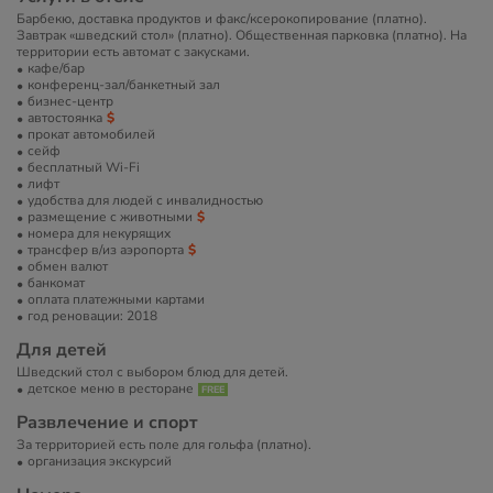
Барбекю, доставка продуктов и факс/ксерокопирование (платно).
Завтрак «шведский стол» (платно). Общественная парковка (платно). На
территории есть автомат с закусками.
кафе/бар
конференц-зал/банкетный зал
бизнес-центр
автостоянка
прокат автомобилей
сейф
бесплатный Wi-Fi
лифт
удобства для людей с инвалидностью
размещение с животными
номера для некурящих
трансфер в/из аэропорта
обмен валют
банкомат
оплата платежными картами
год реновации: 2018
Для детей
Шведский стол с выбором блюд для детей.
детское меню в ресторане
Развлечение и спорт
За территорией есть поле для гольфа (платно).
организация экскурсий