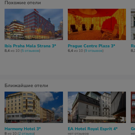
Похожие отели
Ibis Praha Mala Strana 3*
Prague Centre Plaza 3*
Ro
8,4
из 10 (
5 отзывов
)
6,4
из 10 (
9 отзывов
)
8,
Ближайшие отели
Harmony Hotel 3*
EA Hotel Royal Esprit 4*
G
8
из 10 (
2 отзывa
)
нет отзывов
не