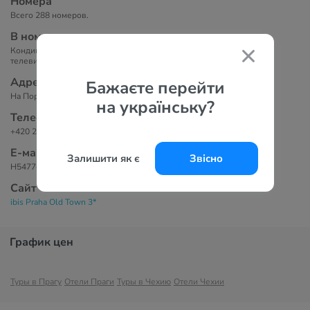
Номера
Всего 288 номеров.
В номерах
Кондиционер, ванная комната с душем. В некоторых номерах есть
телевизор с плоским экраном.
Адрес
Бажаєте перейти
На Поричи 5, Прага, 110 00, Чехия.
на українську?
Телефоны
+420 266 000 999
Е-маil
Залишити як є
Звісно
H5477@accor.com
Сайт
ibis Praha Old Town 3*
График цен
Туры в Прагу
Отели Праги
Туры в Чехию
Отели Чехии