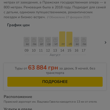
метрах от заведения, а Пражская государственная опера — в
800 метрах. Реновация была в 2018 году. Подходит для семей
с детьми, одиноких путешественников, романтических
поездок и бизнес-встреч.
// Обновлено 27 февраля 2025
График цен
вс
пн
вт
ср
чт
пт
сб
вс
пн
09
10
11
12
13
14
15
16
17
Август
63 884 грн
Туры от
за двоих, 9 ночей, без
транспорта
ПОДРОБНЕЕ
Расположение
Пражский аэропорт им. Вацлава Гавела находится в 13 км от отеля.
Услуги в отеле