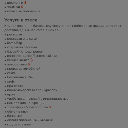
шезлонги
зонтики
пляжные полотенца
Услуги в отеле
Камера хранения багажа, круглосуточная стойка регистрации, магазины,
доставка еды и напитков в номер.
ресторан
ресторан a la carte
кафе/бар
открытый бассейн
бассейн с подогревом
конференц-зал/банкетный зал
бизнес-центр
автостоянка
прокат автомобилей
сейф
бесплатный Wi-Fi
лифт
прачечная
парикмахерская/салон красоты
врач
удобства для людей с инвалидностью
номера для некурящих
трансфер в/из аэропорта
обмен валют
банкомат
оплата платежными картами
год реновации