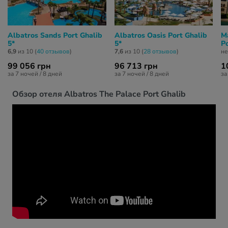
Albatros Sands Port Ghalib
Albatros Oasis Port Ghalib
M
5*
5*
Po
6,9
из 10 (
40 отзывов
)
7,6
из 10 (
28 отзывов
)
не
99 056 грн
96 713 грн
1
за 7 ночей / 8 дней
за 7 ночей / 8 дней
за
Обзор отеля Albatros The Palace Port Ghalib