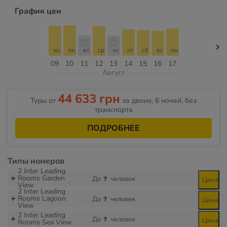
График цен
вс
пн
вт
ср
чт
пт
сб
вс
пн
09
10
11
12
13
14
15
16
17
Август
44 633 грн
Туры от
за двоих, 6 ночей, без
транспорта
ПОДРОБНЕЕ
Типы номеров
2 Inter Leading
Rooms Garden
До
человек
Цена
View
2 Inter Leading
Rooms Lagoon
До
человек
Цена
View
2 Inter Leading
До
человек
Цена
Rooms Sea View