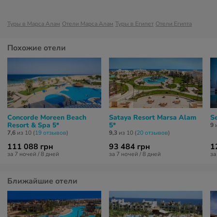
Туры в Марса Алам
Отели Марса Алам
Туры в Египет
Отели Египта
Похожие отели
Concorde Moreen Beach
Sataya Resort Marsa Alam
S
Resort & Spa 5*
5*
9
и
7,6
из 10 (
19 отзывов
)
9,3
из 10 (
20 отзывов
)
111 088 грн
93 484 грн
1
за 7 ночей / 8 дней
за 7 ночей / 8 дней
за
Ближайшие отели