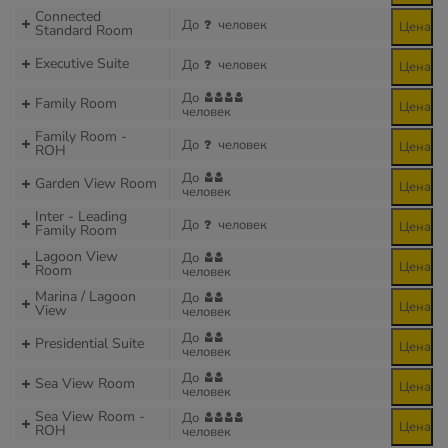
Connected
До
человек
Цена
Standard Room
Executive Suite
До
человек
Цена
До
Family Room
Цена
человек
Family Room -
До
человек
Цена
ROH
До
Garden View Room
Цена
человек
Inter - Leading
До
человек
Цена
Family Room
Lagoon View
До
Цена
Room
человек
Marina / Lagoon
До
Цена
View
человек
До
Presidential Suite
Цена
человек
До
Sea View Room
Цена
человек
Sea View Room -
До
Цена
ROH
человек