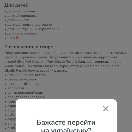
Для детей
детский бассейн
детская площадка
детский клуб
детское меню в ресторане
детские стульчики в ресторане
детская кроватка
няня
Развлечение и спорт
Оборудование для занятия водными видами спорта, ныряние с маской и
трубкой, игровая комната. За дополнительную плату на территории
отелей Siva Port Ghalib и Port Ghalib Resort: бильярд, теннисный корт,
мини-гольф. Бесплатно на территории отелей Siva Port Ghalib и Port
Ghalib Resort: бочча, аэробика, дартс.
Спа или велнес-центр
сауна/баня/хамам
настольный теннис
волейбол
центр верховой езды
прокат велосипедов
тренажерный зал
аэробика
водные развлечения
дайвинг
серфинг
Бажаєте перейти
виндсерфинг
рыбная ловля
на українську?