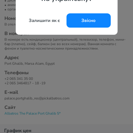
диско-клуб
анимация
организация экскурсий
Номера
Залишити як є
Звісно
В отеле 309 номеров.
В номерах
В номере есть кондиционер (центральный), телевизор, телефон, мини-
бар (платно), сейф, балкон (не во всех номерах). Ванная комната с
феном и туалетно-косметическими принадлежностями.
Адрес
Port Ghalib, Marsa Alam, Egypt
Телефоны
+2 065 341 35 00
+2 065 3464817 – 18 -19
Е-маil
palace.portghalib_res@pickalbatros.com
Сайт
Albatros The Palace Port Ghalib 5*
График цен