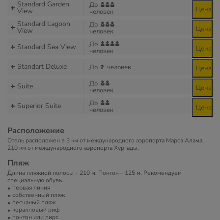
Standard Garden
До
Цена
View
человек
Standard Lagoon
До
Цена
View
человек
До
Standard Sea View
Цена
человек
Standart Deluxe
До
человек
Цена
До
Suite
Цена
человек
До
Superior Suite
Цена
человек
Расположение
Отель расположен в 3 км от международного аэропорта Марса Алама,
210 км от международного аэропорта Хургады.
Пляж
Длина пляжной полосы – 210 м. Понтон – 125 м. Рекомендуем
специальную обувь.
первая линия
собственный пляж
песчаный пляж
коралловый риф
понтон или пирс