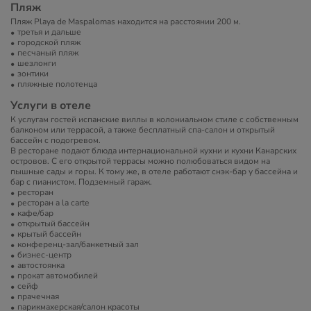
Пляж
Пляж Playa de Maspalomas находится на расстоянии 200 м.
третья и дальше
городской пляж
песчаный пляж
шезлонги
зонтики
пляжные полотенца
Услуги в отеле
К услугам гостей испанские виллы в колониальном стиле с собственным
балконом или террасой, а также бесплатный спа-салон и открытый
бассейн с подогревом.
В ресторане подают блюда интернациональной кухни и кухни Канарских
островов. С его открытой террасы можно полюбоваться видом на
пышные сады и горы. К тому же, в отеле работают снэк-бар у бассейна и
бар с пианистом. Подземный гараж.
ресторан
ресторан a la carte
кафе/бар
открытый бассейн
крытый бассейн
конференц-зал/банкетный зал
бизнес-центр
автостоянка
прокат автомобилей
сейф
прачечная
парикмахерская/салон красоты