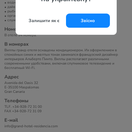
водные развлечения
дайвинг
рыбная ловля
организация экскурсий
служба организации торжеств
Залишити як є
Звісно
Номера
В отеле 94 номера.
В номерах
Виллы гранд-отеля оснащены кондиционером. Их оформлением в
спокойных синих и желтых тонах занимался французский дизайнер
интерьеров Альберто Пинто. Виллы располагают различными
современными удобствами, включая спутниковое телевидение и
бесплатный Wi-Fi.
Адрес
Avenida del Oasis 32
E-35100 Maspalomas
Gran Canaria
Телефоны
TLF. +34-928-72 31 00
FAX +34-928-72 31 09
Е-маil
info@grand-hotel-residencia.com