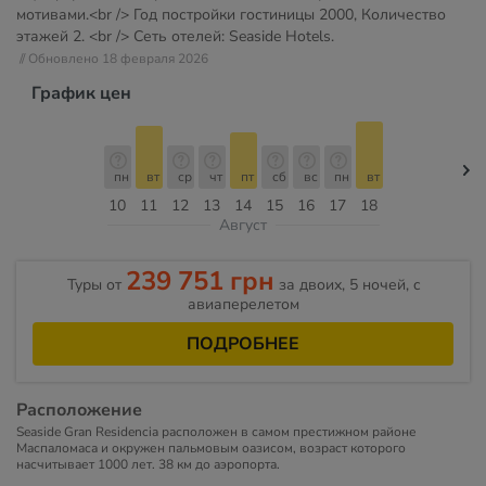
мотивами.<br /> Год постройки гостиницы 2000, Количество
этажей 2. <br /> Сеть отелей: Seaside Hotels.
// Обновлено 18 февраля 2026
График цен
пн
вт
ср
чт
пт
сб
вс
пн
вт
10
11
12
13
14
15
16
17
18
Август
239 751 грн
Туры от
за двоих, 5 ночей, c
авиаперелетом
ПОДРОБНЕЕ
Расположение
Seaside Gran Residencia расположен в самом престижном районе
Маспаломаса и окружен пальмовым оазисом, возраст которого
насчитывает 1000 лет. 38 км до аэропорта.