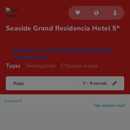
Seaside Grand Residencia
Hotel 5*
Испания
о. Гран Канария (Канары)
,
,
Маспаломас
Туры
Экскурсии
Страны мира
Куда
7
-
9
ночей
отзывов 0
Где купить тур?