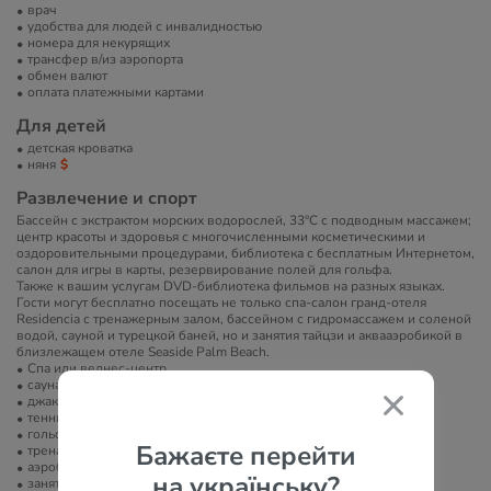
врач
удобства для людей с инвалидностью
номера для некурящих
трансфер в/из аэропорта
обмен валют
оплата платежными картами
Для детей
детская кроватка
няня
Развлечение и спорт
Бассейн с экстрактом морских водорослей, 33°С с подводным массажем;
центр красоты и здоровья с многочисленными косметическими и
оздоровительными процедурами, библиотека с бесплатным Интернетом,
салон для игры в карты, резервирование полей для гольфа.
Также к вашим услугам DVD-библиотека фильмов на разных языках.
Гости могут бесплатно посещать не только спа-салон гранд-отеля
Residencia с тренажерным залом, бассейном с гидромассажем и соленой
водой, сауной и турецкой баней, но и занятия тайцзи и аквааэробикой в
близлежащем отеле Seaside Palm Beach.
Спа или велнес-центр
сауна/баня/хамам
джакузи
теннисный корт
гольф
Бажаєте перейти
тренажерный зал
аэробика
на українську?
занятия йогой