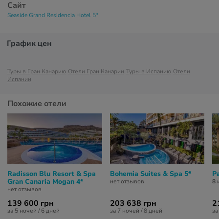
Сайт
Seaside Grand Residencia Hotel 5*
График цен
Туры в Гран Канарию
Отели Гран Канарии
Туры в Испанию
Отели
Испании
Похожие отели
Radisson Blu Resort & Spa
Bohemia Suites & Spa 5*
P
Gran Canaria Mogan 4*
нет отзывов
8
и
нет отзывов
139 600 грн
203 638 грн
2
за 5 ночей / 6 дней
за 7 ночей / 8 дней
за