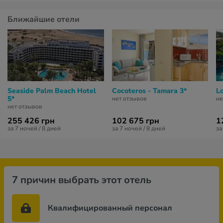
Ближайшие отели
Seaside Palm Beach Hotel
Cocoteros - Tamara 3*
L
5*
нет отзывов
не
нет отзывов
255 426 грн
102 675 грн
1
за 7 ночей / 8 дней
за 7 ночей / 8 дней
за
7 причин выбрать этот отель
Квалифицированный персонал