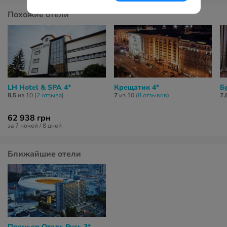
Похожие отели
LH Hotel & SPA 4*
Крещатик 4*
Б
8,5
из 10 (
2 отзывa
)
7
из 10 (
8 отзывов
)
7,
62 938 грн
за 7 ночей / 8 дней
Ближайшие отели
Премьер Отель Русь 3*