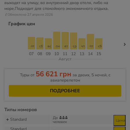
выходят на улицу, во внутренний двор отеля, либо на
море.Подходит для спокойного экономичного отдыха.
// Обновлено 27 апреля 2026
График цен
пт
сб
вс
пн
вт
ср
чт
пт
сб
07
08
09
10
11
12
13
14
15
Август
56 621 грн
Туры от
за двоих, 5 ночей, c
авиаперелетом
ПОДРОБНЕЕ
Типы номеров
До
Standard
Цена
человек
Standard