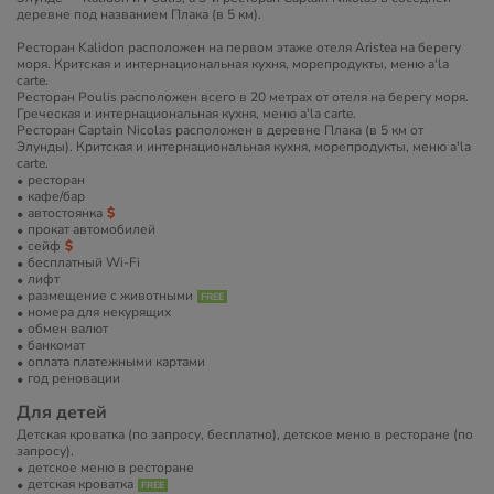
деревне под названием Плака (в 5 км).
Ресторан Kalidon расположен на первом этаже отеля Aristea на берегу
моря. Критская и интернациональная кухня, морепродукты, меню a'la
carte.
Ресторан Poulis расположен всего в 20 метрах от отеля на берегу моря.
Греческая и интернациональная кухня, меню a'la carte.
Ресторан Captain Nicolas расположен в деревне Плака (в 5 км от
Элунды). Критская и интернациональная кухня, морепродукты, меню a'la
carte.
ресторан
кафе/бар
автостоянка
прокат автомобилей
сейф
бесплатный Wi-Fi
лифт
размещение с животными
номера для некурящих
обмен валют
банкомат
оплата платежными картами
год реновации
Для детей
Детская кроватка (по запросу, бесплатно), детское меню в ресторане (по
запросу).
детское меню в ресторане
детская кроватка