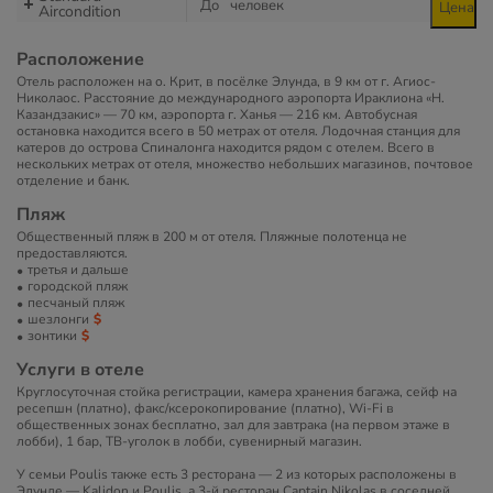
До
человек
Цена
Aircondition
Расположение
Отель расположен на о. Крит, в посёлке Элунда, в 9 км от г. Агиос-
Николаос. Расстояние до международного аэропорта Ираклиона «Н.
Казандзакис» — 70 км, аэропорта г. Ханья — 216 км. Автобусная
остановка находится всего в 50 метрах от отеля. Лодочная станция для
катеров до острова Спиналонга находится рядом с отелем. Всего в
нескольких метрах от отеля, множество небольших магазинов, почтовое
отделение и банк.
Пляж
Общественный пляж в 200 м от отеля. Пляжные полотенца не
предоставляются.
третья и дальше
городской пляж
песчаный пляж
шезлонги
зонтики
Услуги в отеле
Круглосуточная стойка регистрации, камера хранения багажа, сейф на
ресепшн (платно), факс/ксерокопирование (платно), Wi-Fi в
общественных зонах бесплатно, зал для завтрака (на первом этаже в
лобби), 1 бар, ТВ-уголок в лобби, сувенирный магазин.
У семьи Poulis также есть 3 ресторана — 2 из которых расположены в
Элунде — Kalidon и Poulis, а 3-й ресторан Captain Nikolas в соседней