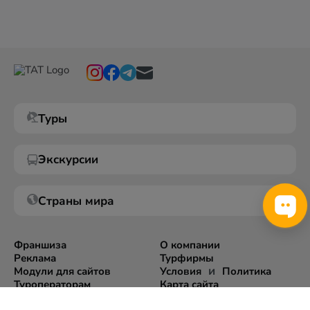
Туры
Экскурсии
Страны мира
Франшиза
О компании
Реклама
Турфирмы
и
Модули для сайтов
Условия
Политика
Туроператорам
Карта сайта
Экспорт информации