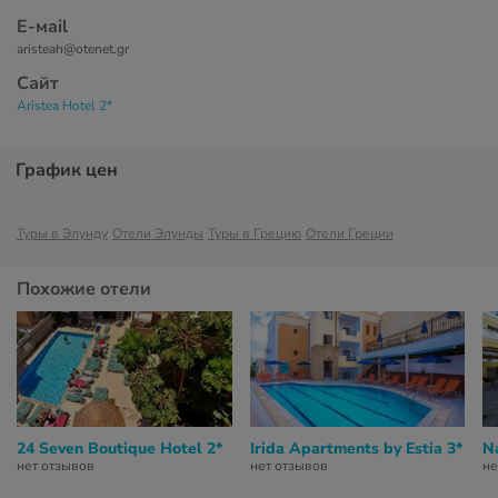
Е-маil
aristeah@otenet.gr
Сайт
Aristea Hotel 2*
График цен
Туры в Элунду
Отели Элунды
Туры в Грецию
Отели Греции
Похожие отели
24 Seven Boutique Hotel 2*
Irida Apartments by Estia 3*
N
нет отзывов
нет отзывов
не