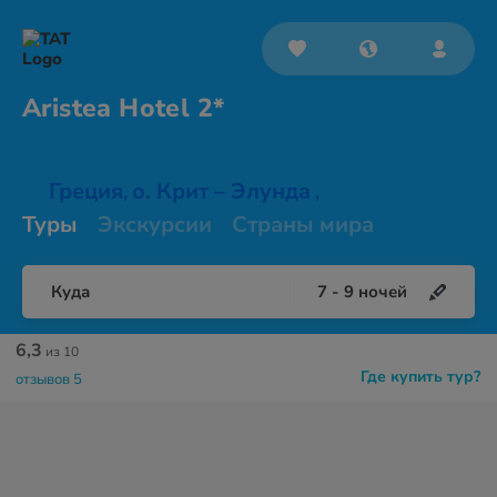
Aristea
Hotel 2*
Греция
о. Крит – Элунда
,
,
Туры
Экскурсии
Страны мира
Куда
7
-
9
ночей
6,3
из 10
Где купить тур?
отзывов 5