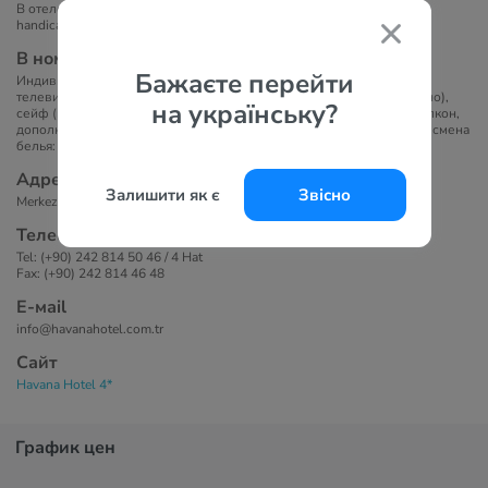
В отеле 81 номер: 5 family room, 12 Trp room, 63 standard room, 1
handicapped room.
В номерах
Бажаєте перейти
Индивидуальный кондиционер, мини-холодильник (только вода),
телевизор, спутниковое ТВ, прямой телефон (платно), Wi-Fi (платно),
на українську?
сейф (платно), ванная комната (душ), фен (бесплатно), тапочки, балкон,
дополнительная кровать (по запросу). Уборка номера: ежедневно, смена
белья: 3 раза в неделю, смена полотенец: 3 раза в неделю.
Адрес
Залишити як є
Звісно
Merkez Mah. 134.sok. No:1, Kemer, Antalya, Turkey
Телефоны
Tel: (+90) 242 814 50 46 / 4 Hat
Fax: (+90) 242 814 46 48
Е-маil
info@havanahotel.com.tr
Сайт
Havana Hotel 4*
График цен