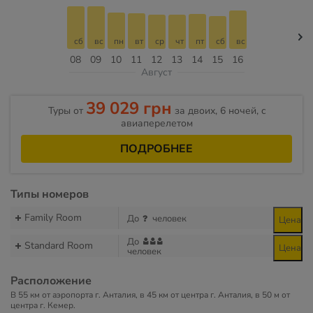
сб
вс
пн
вт
ср
чт
пт
сб
вс
08
09
10
11
12
13
14
15
16
Август
39 029 грн
Туры от
за двоих, 6 ночей, c
авиаперелетом
ПОДРОБНЕЕ
Типы номеров
Family Room
До
человек
Цена
До
Standard Room
Цена
человек
Расположение
В 55 км от аэропорта г. Анталия, в 45 км от центра г. Анталия, в 50 м от
центра г. Кемер.