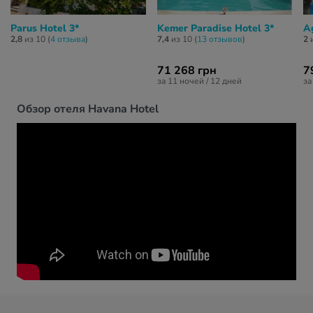
Parus Hotel 3*
Kemer Paradise Hotel 3*
A
2,8
из 10 (
4 отзывa
)
7,4
из 10 (
13 отзывов
)
2
и
71 268 грн
7
за 11 ночей / 12 дней
за
Обзор отеля Havana Hotel