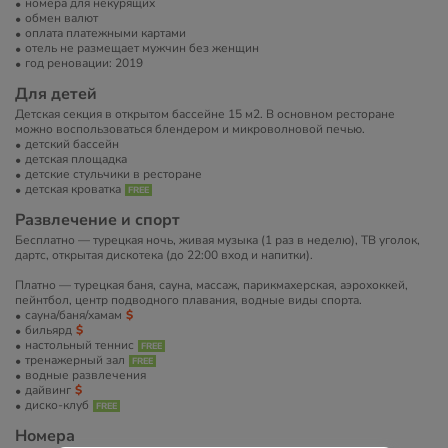
номера для некурящих
обмен валют
оплата платежными картами
отель не размещает мужчин без женщин
год реновации: 2019
Для детей
Детская секция в открытом бассейне 15 м2. В основном ресторане
можно воспользоваться блендером и микроволновой печью.
детский бассейн
детская площадка
детские стульчики в ресторане
детская кроватка
Развлечение и спорт
Бесплатно — турецкая ночь, живая музыка (1 раз в неделю), ТВ уголок,
дартс, открытая дискотека (до 22:00 вход и напитки).
Платно — турецкая баня, сауна, массаж, парикмахерская, аэрохоккей,
пейнтбол, центр подводного плавания, водные виды спорта.
сауна/баня/хамам
бильярд
настольный теннис
тренажерный зал
водные развлечения
дайвинг
диско-клуб
Номера