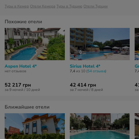
Туры в Кемер
Отели Кемера
Туры в Турцию
Отели Турции
Похожие отели
Aspen Hotel 4*
Sirius Hotel 4*
G
нет отзывов
7,4
из 10 (
54 отзывa
)
7,
52 217 грн
42 414 грн
4
за 9 ночей / 10 дней
за 7 ночей / 8 дней
за
Ближайшие отели