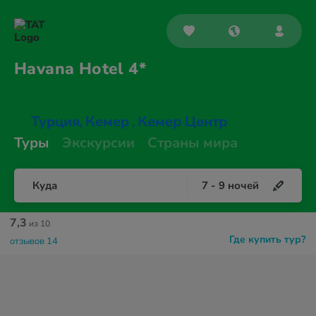
Havana
Hotel 4*
Турция
Кемер
Кемер Центр
,
,
Туры
Экскурсии
Страны мира
Куда
7
-
9
ночей
7,3
из 10
Где купить тур?
отзывов 14