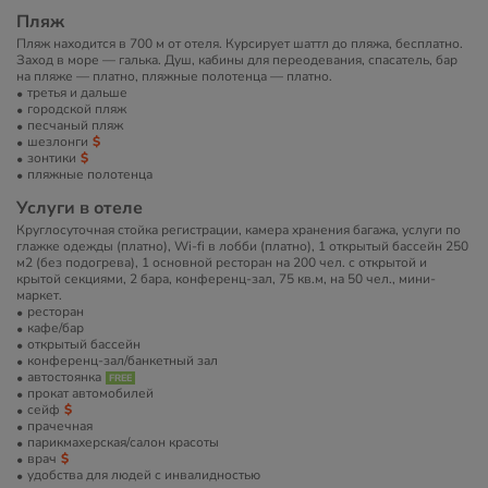
Пляж
Пляж находится в 700 м от отеля. Курсирует шаттл до пляжа, бесплатно.
Заход в море — галька. Душ, кабины для переодевания, спасатель, бар
на пляже — платно, пляжные полотенца — платно.
третья и дальше
городской пляж
песчаный пляж
шезлонги
зонтики
пляжные полотенца
Услуги в отеле
Круглосуточная стойка регистрации, камера хранения багажа, услуги по
глажке одежды (платно), Wi-fi в лобби (платно), 1 открытый бассейн 250
м2 (без подогрева), 1 основной ресторан на 200 чел. с открытой и
крытой секциями, 2 бара, конференц-зал, 75 кв.м, на 50 чел., мини-
маркет.
ресторан
кафе/бар
открытый бассейн
конференц-зал/банкетный зал
автостоянка
прокат автомобилей
сейф
прачечная
парикмахерская/салон красоты
врач
удобства для людей с инвалидностью