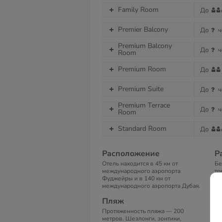
Family Room
До
Premier Balcony
До
ч
Premium Balcony
До
ч
Room
Premium Room
До
Premium Suite
До
ч
Premium Тerrace
До
ч
Room
Standard Room
До
Расположение
Р
Отель находится в 45 км от
Бе
международного аэропорта
тр
Фуджейры и в 140 км от
да
международного аэропорта Дубая.
ко
во
Пляж
тв
те
Протяженность пляжа — 200
ра
метров. Шезлонги, зонтики,