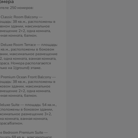
омера
отеле 250 номеров:
 Classic Room Balcony —
ощадь: 38 кв.м., расположены в
авном здании, максимальное
змещение 2+2, одна комната,
нная комната, балкон.
 Deluxe Room Terrace — площадь:
 кв.м., расположены в боковом
ании, максимальное размещение
2, одна комната, ванная комната,
рраса. Номера располагаются
лько на 1(ground) этаже.
 Premium Ocean Front Balcony —
ощадь: 38 кв.м., расположены в
ковом здании, максимальное
змещение 2+2, одна комната,
нная комната, балкон.
Deluxe Suite — площадь: 54 кв.м.,
сположены в боковом здании,
ксимальное размещение 3+2,
на комната, ванная комната,
рраса/балкон.
e Bedroom Premium Suite —
ощадь 68 кв.м., максимальное