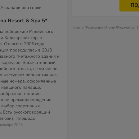
ПО
Аквапарк или горки
na Resort & Spa 5*
Туры в Фуджейру
Отели Фуджейры
Т
на побережье Индийского
я Хаджарских гор, в
. Открыт в 2006 году.
ция проводилась в 2018
главного 4-этажного здания и
 корпусов. Замечательный
ейного отдыха, в том числе
ля наступает полная тишина.
нные номера, оформленные
 изящного палаццо.
ообразное питание.
овное времяпровождение –
 выбор спортивных
. Есть русскоговорящий
депозит. Площадь
 декабря 2025