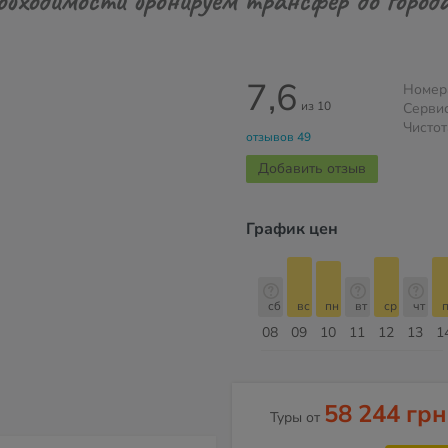
7,6
Номер
из 10
Серви
Чистот
отзывов 49
Добавить отзыв
График цен
сб
вс
пн
вт
ср
чт
пт
сб
сб
вс
пн
вт
ср
чт
п
15
16
17
18
19
20
21
22
08
09
10
11
12
13
1
Август
58 244 грн
Туры от