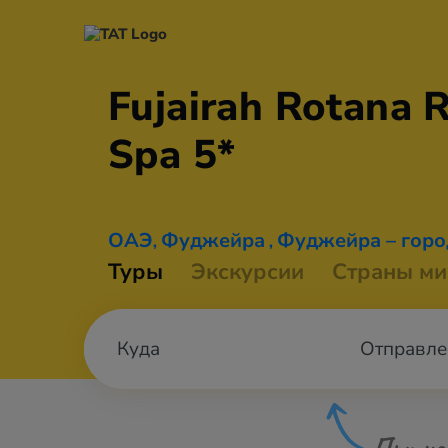
Fujairah Rotana 
Spa 5*
ОАЭ
Фуджейра
Фуджейра – горо
,
,
Туры
Экскурсии
Страны ми
Отправле
При не