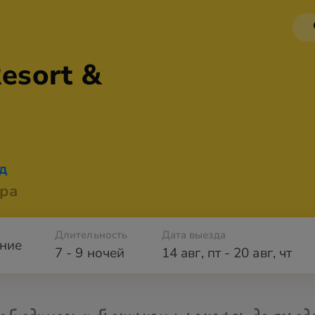
Resort &
д
ра
Длительность
Дата выезда
ние
7 - 9 ночей
14 авг
,
пт
-
20 авг
,
чт
обходимости бронируем трансфер до город