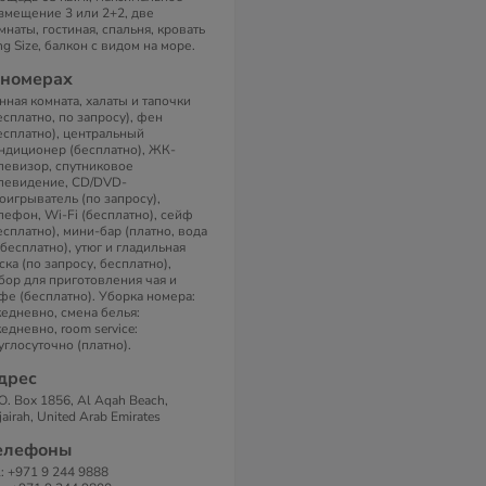
змещение 3 или 2+2, две
мнаты, гостиная, спальня, кровать
ng Size, балкон с видом на море.
 номерах
нная комната, халаты и тапочки
есплатно, по запросу), фен
есплатно), центральный
ндиционер (бесплатно), ЖК-
левизор, спутниковое
левидение, CD/DVD-
оигрыватель (по запросу),
лефон, Wi-Fi (бесплатно), сейф
есплатно), мини-бар (платно, вода
бесплатно), утюг и гладильная
ска (по запросу, бесплатно),
бор для приготовления чая и
фе (бесплатно). Уборка номера:
едневно, смена белья:
едневно, room service:
углосуточно (платно).
дрес
 O. Box 1856, Al Aqah Beach,
jairah, United Arab Emirates
елефоны
l: +971 9 244 9888