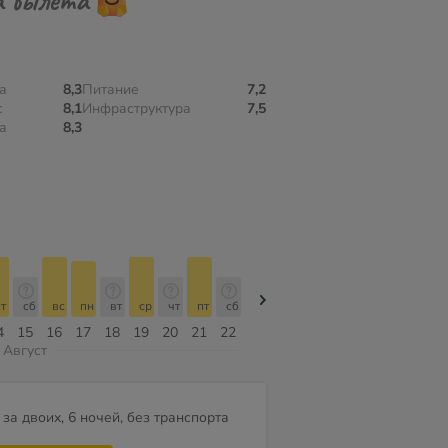
а
8,3
Питание
7,2
с
8,1
Инфраструктура
7,5
а
8,3
т
сб
вс
пн
вт
ср
чт
пт
сб
сб
вс
пн
вт
ср
чт
4
15
16
17
18
19
20
21
22
08
09
10
11
12
13
Август
за двоих, 6 ночей, без транспорта