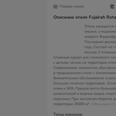
Первая линия
Описание отеля Fujairah Rota
Отель находится 
океана, у подножи
эмирате Фуджейра
Последняя ренова
году. Состоит из 
восьми 2-этажных
пляжный курорт для спокойного сем
с детьми: ночью на территории оте
Современные, полностью обустрое
в традиционном стиле с элементами
Внимательное обслуживание и разн
Большая зеленая территория. Осн
пляж и SPA. Предлагается большой
развлечений и водных видов спорта
персонал. При заселении берется 
территории
30000 м²
// Обновлено 17
Типы номеров