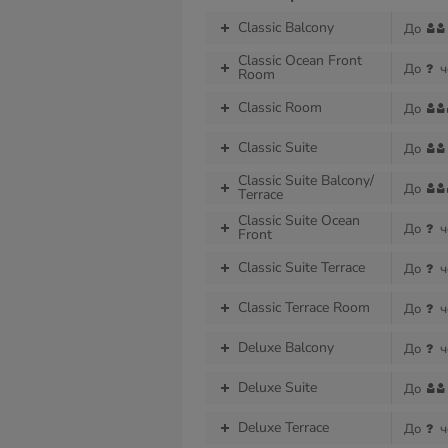
Classic Balcony
До
Classic Ocean Front
До
ч
Room
Classic Room
До
Classic Suite
До
Classic Suite Balcony/
До
Тerrace
Classic Suite Ocean
До
ч
Front
Classic Suite Terrace
До
ч
Classic Terrace Room
До
ч
Deluxe Balcony
До
ч
Deluxe Suite
До
Deluxe Terrace
До
ч