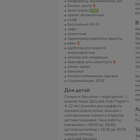
конференц-зал/банкетный зал
ра
бизнес-центр
ко
автостоянка
Ki
прокат автомобилей
сейф
В
бесплатный Wi-Fi
лифт
Ва
прачечная
(б
парикмахерская/салон красоты
(б
врач
ко
удобства для людей с
те
инвалидностью
те
номера для некурящих
пр
трансфер в/из аэропорта
те
обмен валют
(б
банкомат
— 
оплата платежными картами
до
год реновации: 2018
на
ко
Для детей
еж
еж
Секция в бассейне с подогревом. 1
кр
водная горка. Детский клуб Flipper’s
4–12 лет (комната для граффити,
А
комната развлечений, комната с
электронными играми и открытая
P.
детская площадка. Часы работы:
Fu
ежедневно с 09:00 до 19:00),
Т
детская дискотека с 19:30 до 20:30
каждую пятницу.
Te
детский бассейн