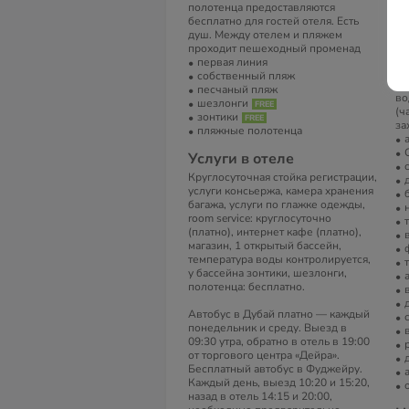
полотенца предоставляются
Пл
бесплатно для гостей отеля. Есть
пр
душ. Между отелем и пляжем
ве
проходит пешеходный променад
во
первая линия
мо
собственный пляж
во
песчаный пляж
во
шезлонги
(ч
зонтики
за
пляжные полотенца
Услуги в отеле
Круглосуточная стойка регистрации,
услуги консьержа, камера хранения
багажа, услуги по глажке одежды,
room service: круглосуточно
(платно), интернет кафе (платно),
магазин, 1 открытый бассейн,
температура воды контролируется,
у бассейна зонтики, шезлонги,
полотенца: бесплатно.
Автобус в Дубай платно — каждый
понедельник и среду. Выезд в
09:30 утра, обратно в отель в 19:00
от торгового центра «Дейра».
Бесплатный автобус в Фуджейру.
Каждый день, выезд 10:20 и 15:20,
назад в отель 14:15 и 20:00,