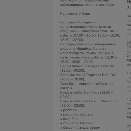
необходимо предварительно
Н
забронировать места в автобусе.
В 
Рестораны и бары:
84
пл
Ресторан Mozaique —
гл
международная кухня: завтрак,
ра
обед, ужин – шведский стол. Часы
ва
работы: 07:00 – 10:30, 12:30 – 15:00,
18:30 – 22:30).
58
Ресторан Waves — с панорамным
38
видом на Индийский океан,
зд
морепродукты, гриль. Меню a la
2+
carte платно. Часы работы: 12:30 –
те
15:00, 19:00 – 23:00.
то
Бар на пляже Sharkeys Beach Bar
(12:00 – 00:00).
10
Бар у бассейна Tropicana Pool Bar
пл
(10:00 – 20:00).
бо
Tabu Bar — коктейли, кубинские
ра
сигары.
ва
Кафе в лобби Bar Muda (12:00 –
02:00).
4 
Кафе в лобби Al Falaj Coffee Shop
ра
(08:00 – 23:00).
ма
ресторан
од
ресторан a la carte
те
кафе/бар
открытый бассейн
On
бассейн с подогревом
пл