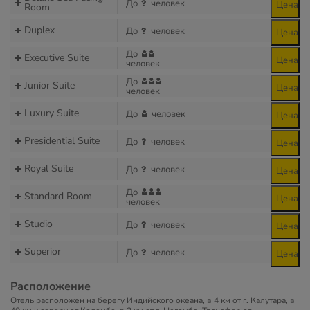
До
человек
Цена
Room
Duplex
До
человек
Цена
До
Executive Suite
Цена
человек
До
Junior Suite
Цена
человек
Luxury Suite
До
человек
Цена
Presidential Suite
До
человек
Цена
Royal Suite
До
человек
Цена
До
Standard Room
Цена
человек
Studio
До
человек
Цена
Superior
До
человек
Цена
Расположение
Отель расположен на берегу Индийского океана, в 4 км от г. Калутара, в