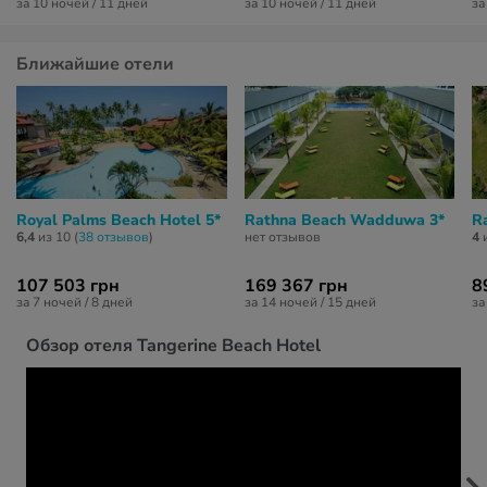
за 10 ночей / 11 дней
за 10 ночей / 11 дней
за
Ближайшие отели
Royal Palms Beach Hotel 5*
Rathna Beach Wadduwa 3*
R
6,4
из 10 (
38 отзывов
)
нет отзывов
4
и
107 503 грн
169 367 грн
8
за 7 ночей / 8 дней
за 14 ночей / 15 дней
за
Обзор отеля Tangerine Beach Hotel