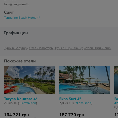
fom@tangerine.lk
Сайт
Tangerine Beach Hotel 4*
График цен
Туры в Калутару
Отели Калутары
Туры в Шри-Ланку
Отели Шри-Ланки
Похожие отели
Turyaa Kalutara 4*
Ekho Surf 4*
B
4*
7,8
из 10 (
18 отзывов
)
7,8
из 10 (
29 отзывов
)
8,
164 721 грн
187 770 грн
1