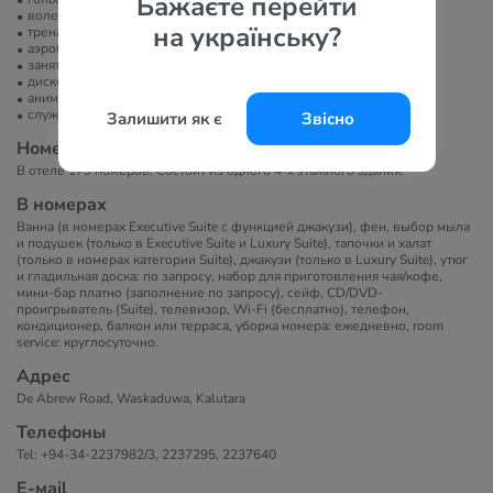
Бажаєте перейти
волейбол
на українську?
тренажерный зал
аэробика
занятия йогой
диско-клуб
анимация
служба организации торжеств
Залишити як є
Звісно
Номера
В отеле 179 номеров. Состоит из одного 4-х этажного здания.
В номерах
Ванна (в номерах Executive Suite с функцией джакузи), фен, выбор мыла
и подушек (только в Executive Suite и Luxury Suite), тапочки и халат
(только в номерах категории Suite), джакузи (только в Luxury Suite), утюг
и гладильная доска: по запросу, набор для приготовления чая/кофе,
мини-бар платно (заполнение по запросу), сейф, CD/DVD-
проигрыватель (Suite), телевизор, Wi-Fi (бесплатно), телефон,
кондиционер, балкон или терраса, уборка номера: ежедневно, room
service: круглосуточно.
Адрес
De Abrew Road, Waskaduwa, Kalutara
Телефоны
Tel: +94-34-2237982/3, 2237295, 2237640
Е-маil