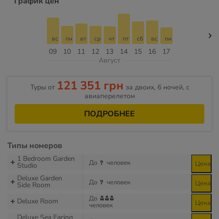
График цен
вс
пн
вт
ср
чт
пт
сб
вс
пн
09
10
11
12
13
14
15
16
17
Август
121 351 грн
Туры от
за двоих, 6 ночей, c
авиаперелетом
ПОДРОБНЕЕ
Типы номеров
1 Bedroom Garden
До
человек
Цена
Studio
Deluxe Garden
До
человек
Цена
Side Room
До
Deluxe Room
Цена
человек
Deluxe Sea Facing