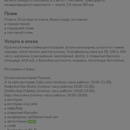
40 км к северу от Коломбо, в 2 км от г. Негомбо. Трансфер от
международного аэропорта — около 2,5 часов (80 км).
Пляж
Пляж в 20 метрах от отеля. Вход в воду: песчаный.
первая линия
городской пляж
песчаный пляж
Услуги в отеле
Круглосуточная стойка регистрации, услуги консьержа, услуги по глажке
одежды, room service: круглосуточно, 3 конференц-зала (на 30, 100 и 250
чел.), магазины (сувенирный, ювелирный, фото), 1 открытый бассейн
(площадь: 614 м2), у бассейна шезлонги, матрасы, полотенца: бесплатно.
Рестораны и бары:
Основной ресторан Paruwa;
A la carte ресторан Cafe Lotus (платно; часы работы: 10:00-21:30);
Кофейня Sea Shells (платно; часы работы:10:00-21:30);
Лобби-бар Pebbles (платно; часы работы: 10:00-23:30);
Бар у бассейна (платно; часы работы: 10:00-18:00).
ресторан
ресторан a la carte
кафе/бар
открытый бассейн
конференц-зал/банкетный зал
автостоянка
сейф