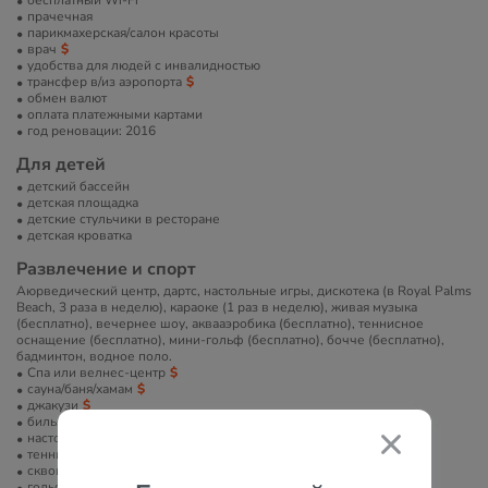
бесплатный Wi-Fi
прачечная
парикмахерская/салон красоты
врач
удобства для людей с инвалидностью
трансфер в/из аэропорта
обмен валют
оплата платежными картами
год реновации: 2016
Для детей
детский бассейн
детская площадка
детские стульчики в ресторане
детская кроватка
Развлечение и спорт
Аюрведический центр, дартс, настольные игры, дискотека (в Royal Palms
Beach, 3 раза в неделю), караоке (1 раз в неделю), живая музыка
(бесплатно), вечернее шоу, аквааэробика (бесплатно), теннисное
оснащение (бесплатно), мини-гольф (бесплатно), бочче (бесплатно),
бадминтон, водное поло.
Спа или велнес-центр
сауна/баня/хамам
джакузи
бильярд
настольный теннис
теннисный корт
сквош
гольф