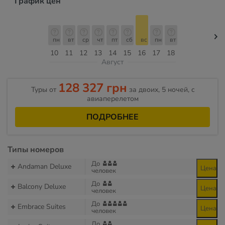
График цен
пн
вт
ср
чт
пт
сб
вс
пн
вт
10
11
12
13
14
15
16
17
18
Август
128 327 грн
Туры от
за двоих, 5 ночей, c
авиаперелетом
ПОДРОБНЕЕ
Типы номеров
До
Andaman Deluxe
Цена
человек
До
Balcony Deluxe
Цена
человек
До
Embrace Suites
Цена
человек
До