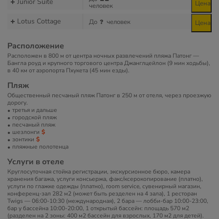
Junior Suite
Цена
человек
Lotus Cottage
До
человек
Цена
Расположение
Расположен в 800 м от центра ночных развлечений пляжа Патонг —
Бангла роуд и крупного торгового центра Джанглцейлон (9 мин ходьбы),
в 40 км от аэропорта Пхукета (45 мин езды).
Пляж
Общественный песчаный пляж Патонг в 250 м от отеля, через проезжую
дорогу.
третья и дальше
городской пляж
песчаный пляж
шезлонги
зонтики
пляжные полотенца
Услуги в отеле
Круглосуточная стойка регистрации, экскурсионное бюро, камера
хранения багажа, услуги консьержа, факс/ксерокопирование (платно),
услуги по глажке одежды (платно), room service, сувенирный магазин,
конференц-зал 282 м2 (может быть резделен на 4 зала), 1 ресторан
Twigs — 06:00-10:30 (международная), 2 бара — лобби-бар 10:00-23:00,
бар у бассейна 10:00-20:00, 1 открытый бассейн: площадь 570 м2
(разделен на 2 зоны: 400 м2 бассейн для взрослых, 170 м2 для детей).