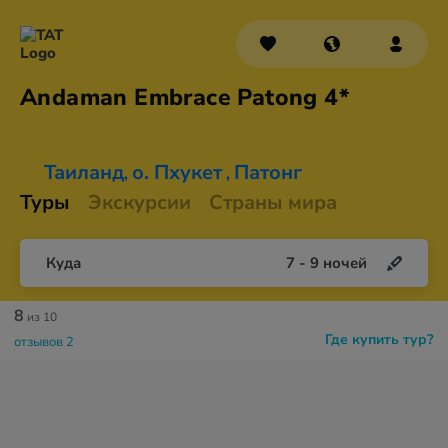
Andaman Embrace
Patong 4*
Таиланд
о. Пхукет
Патонг
,
,
Туры
Экскурсии
Страны мира
Куда
7
-
9
ночей
8
из 10
Где купить тур?
отзывов 2