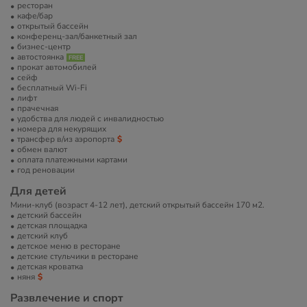
ресторан
кафе/бар
открытый бассейн
конференц-зал/банкетный зал
бизнес-центр
автостоянка
прокат автомобилей
сейф
бесплатный Wi-Fi
лифт
прачечная
удобства для людей с инвалидностью
номера для некурящих
трансфер в/из аэропорта
обмен валют
оплата платежными картами
год реновации
Для детей
Мини-клуб (возраст 4-12 лет), детский открытый бассейн 170 м2.
детский бассейн
детская площадка
детский клуб
детское меню в ресторане
детские стульчики в ресторане
детская кроватка
няня
Развлечение и спорт