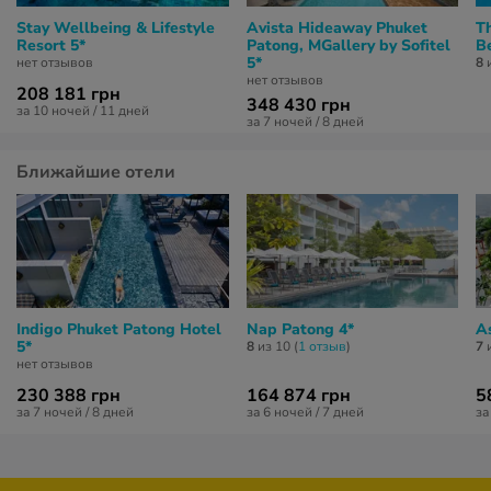
Stay Wellbeing & Lifestyle
Avista Hideaway Phuket
T
Resort 5*
Patong, MGallery by Sofitel
B
5*
нет отзывов
8
и
нет отзывов
208 181 грн
348 430 грн
за 10 ночей / 11 дней
за 7 ночей / 8 дней
Ближайшие отели
Indigo Phuket Patong Hotel
Nap Patong 4*
A
5*
8
из 10 (
1 отзыв
)
7
и
нет отзывов
230 388 грн
164 874 грн
5
за 7 ночей / 8 дней
за 6 ночей / 7 дней
за