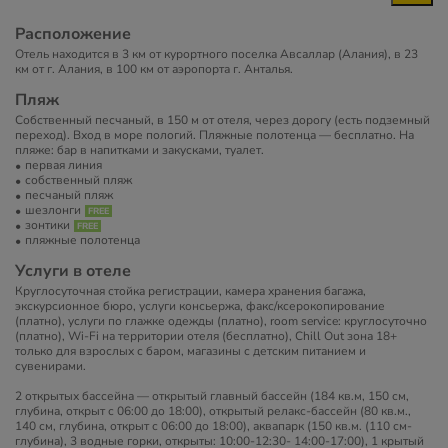
Расположение
Отель находится в 3 км от курортного поселка Авсаллар (Алания), в 23
км от г. Алания, в 100 км от аэропорта г. Анталья.
Пляж
Собственный песчаный, в 150 м от отеля, через дорогу (есть подземный
переход). Вход в море пологий. ​Пляжные полотенца — бесплатно. На
пляже: бар в напитками и закусками, туалет.
первая линия
собственный пляж
песчаный пляж
шезлонги
зонтики
пляжные полотенца
Услуги в отеле
Круглосуточная стойка регистрации, камера хранения багажа,
экскурсионное бюро, услуги консьержа, факс/ксерокопирование
(платно), услуги по глажке одежды (платно), room service: круглосуточно
(платно), Wi-Fi на территории отеля (бесплатно), Chill Out зона 18+
только для взрослых с баром, магазины с детским питанием и
сувенирами.
2 открытых бассейна — открытый главный бассейн (184 кв.м, 150 см,
глубина, открыт с 06:00 до 18:00), открытый релакс-бассейн (80 кв.м.,
140 см, глубина, открыт с 06:00 до 18:00), аквапарк (150 кв.м. (110 см-
глубина), 3 водные горки, открыты: 10:00-12:30- 14:00-17:00), 1 крытый