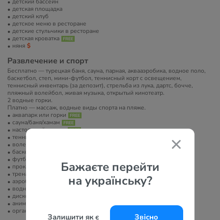
детский бассейн
детская площадка
детский клуб
детское меню в ресторане
детские стульчики в ресторане
детская кроватка
няня
Развлечение и спорт
Бесплатно — турецкая баня, сауна, парная, аквааэробика, водное поло,
баскетбол, степ, мини-футбол, теннисный корт с освещением,
теннисный инвентарь (за депозит), стрельба из лука, дартс, бочче,
пляжный волейбол, живая музыка, открытый кинотеатр.
2 водные горки.
Платно — массаж, водные виды спорта на пляже.
аквапарк или горки
сауна/баня/хамам
настольный теннис
теннисный корт
волейбол
баскетбольная площадка
футбольное поле
Бажаєте перейти
прокат велосипедов
тренажерный зал
на українську?
аэробика
водные развлечения
диско-клуб
анимация
организация экскурсий
Залишити як є
Звісно