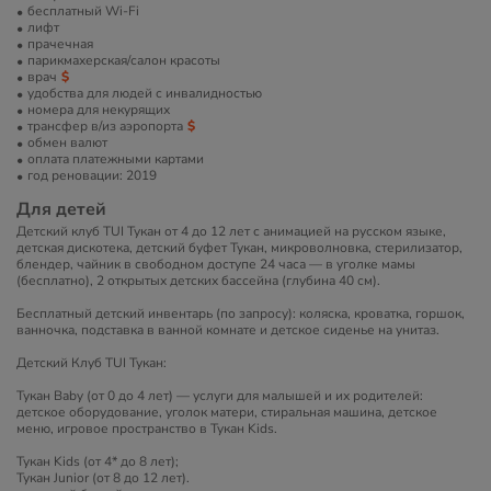
бесплатный Wi-Fi
лифт
прачечная
парикмахерская/салон красоты
врач
удобства для людей с инвалидностью
номера для некурящих
трансфер в/из аэропорта
обмен валют
оплата платежными картами
год реновации: 2019
Для детей
Детский клуб TUI Тукан от 4 до 12 лет с анимацией на русском языке,
детская дискотека, детский буфет Тукан, микроволновка, стерилизатор,
блендер, чайник в свободном доступе 24 часа — в уголке мамы
(бесплатно), 2 открытых детских бассейна (глубина 40 см).
Бесплатный детский инвентарь (по запросу): коляска, кроватка, горшок,
ванночка, подставка в ванной комнате и детское сиденье на унитаз.
Детский Клуб TUI Тукан:
Тукан Baby (от 0 до 4 лет) — услуги для малышей и их родителей:
детское оборудование, уголок матери, стиральная машина, детское
меню, игровое пространство в Тукан Kids.
Тукан Kids (от 4* до 8 лет);
Тукан Junior (от 8 до 12 лет).