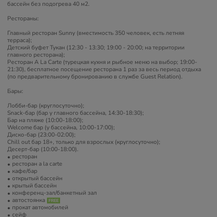
бассейн без подогрева 40 м2.
Рестораны:
Главный ресторан Sunny (вместимость 350 человек, есть летняя
терраса);
Детский буфет Тукан (12:30 - 13:30; 19:00 - 20:00; на территории
главного ресторана);
Ресторан A La Carte (турецкая кухня и рыбное меню на выбор; 19:00-
21:30), бесплатное посещение ресторана 1 раз за весь период отдыха
(по предварительному бронированию в службе Guest Relation).
Бары:
Лобби-бар (круглосуточно);
Snack-бар (бар у главного бассейна, 14:30-18:30);
Бар на пляже (10:00-18:00);
Welcome бар (у бассейна, 10:00-17:00);
Диско-бар (23:00-02:00);
Chill out бар 18+, только для взрослых (круглосуточно);
​Десерт-бар (10:00-18:00).
ресторан
ресторан a la carte
кафе/бар
открытый бассейн
крытый бассейн
конференц-зал/банкетный зал
автостоянка
прокат автомобилей
сейф