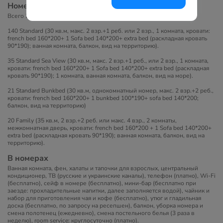
Номера
Всего 200 номеров:
140 Standard (30 кв.м, макс. 2 взр.+1 реб. или 2 взр., 1 комната, кровати:
french bed 160*200+ 1 Sofa bed 140*200+ extra bed (раскладная кровать
90*190); ванная комната, балкон, вид на территорию).
35 Standard Sea View (30 кв.м, макс. 2 взр.+1 реб., или 2 взр., 1 комната,
кровати: french bed 160*200+ 1 Sofa bed 140*200+ extra bed (раскладная
кровать 90*190); 1 комната, ванная комната, балкон, вид на море).
21 Standard Bunkbed (30 кв.м, однокомнатный номер, макс. 2 взр.+2 реб.,
кровати: french bed 160*200+ 1 bunkbed 100*190+ sofa bed 140*200;
балкон, вид на территорию)
20 Family (35 кв.м, 2 взр.+2 реб. или макс. 4 взр., 2 комнаты,
межкомнатная дверь, кровати: french bed 160*200 + 1 Sofa bed 140*200+
extra bed (раскладная кровать 90*190); ванная комната, балкон, вид на
территорию).
В номерах
Ванная комната, фен, халаты и тапочки для взрослых, центральный
кондиционер, ТВ (русские и украинские каналы), телефон (платно), Wi-Fi
(бесплатно), сейф в номере (бесплатно), мини-бар (бесплатно при
заезде: прохладительные напитки, далее заполняется водой), чайник и
набор для приготовления чая и кофе (бесплатно), утюг и гладильная
доска (бесплатно, по запросу на ресепшен), балкон, уборка номера и
смена полотенец (ежедневно), смена постельного белья (3 раза в
неделю), room service: круглосуточно (платно).