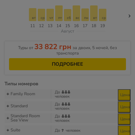
вт
ср
чт
пт
сб
вс
пн
вт
ср
11
12
13
14
15
16
17
18
19
Август
33 822 грн
Туры от
за двоих, 5 ночей, без
транспорта
ПОДРОБНЕЕ
Типы номеров
До
Family Room
Цена
человек
До
Standard
Цена
человек
Standard Room
До
Цена
Sea View
человек
Suite
До
человек
Цена