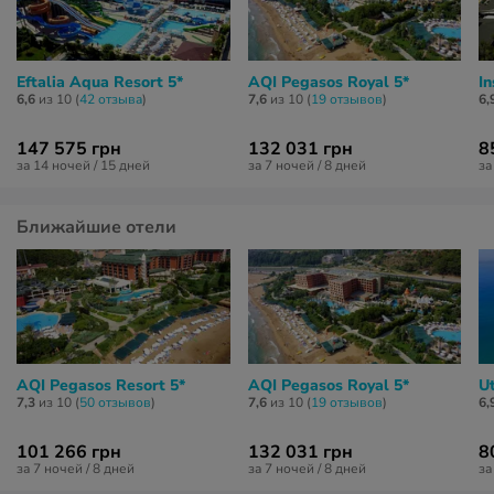
Eftalia Aqua Resort 5*
AQI Pegasos Royal 5*
In
6,6
из 10 (
42 отзывa
)
7,6
из 10 (
19 отзывов
)
6,
147 575 грн
132 031 грн
8
за 14 ночей / 15 дней
за 7 ночей / 8 дней
за
Ближайшие отели
AQI Pegasos Resort 5*
AQI Pegasos Royal 5*
U
7,3
из 10 (
50 отзывов
)
7,6
из 10 (
19 отзывов
)
6,
101 266 грн
132 031 грн
8
за 7 ночей / 8 дней
за 7 ночей / 8 дней
за