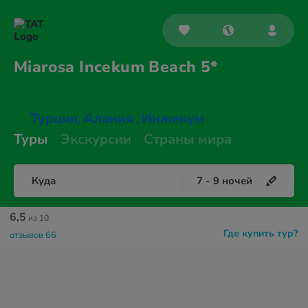
Miarosa Incekum
Beach 5*
Турция
Алания
Инжекум
,
,
Туры
Экскурсии
Страны мира
Куда
7
-
9
ночей
6,5
из 10
Где купить тур?
отзывов 66