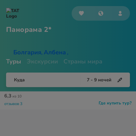
Панорама 2*
Болгария
Албена
,
,
Туры
Экскурсии
Страны мира
Куда
7
-
9
ночей
6,3
из 10
Где купить тур?
отзывов 3