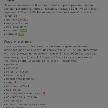
Пляж
Пляж расположен в 600 метрах от отеля. В распоряжении гостей
бесплатный автобус, который курсирует каждые 30 минут до пляжа и
обратно с 9.30 до 17.00. Бесплатно — солнцезащитный зонт и 2
шезлонга.
третья и дальше
городской пляж
песчаный пляж
шезлонги
зонтики
Услуги в отеле
Круглосуточная стойка регистрации, камера хранения багажа,
экскурсионное бюро, услуги по глажке одежды, 1 основной ресторан
«Компас» (каждый вечер живая музика), 2 бара: лобби бар, снэк бар,
интернет уголок (платно), 1 открытый бассейн в соседнем отеле
«Компас», 1 зонт и 2 шезлонга на номер — бесплатно.
ресторан
кафе/бар
открытый бассейн
автостоянка
прокат автомобилей
сейф
бесплатный Wi-Fi
прачечная
размещение с животными
номера для некурящих
обмен валют
оплата платежными картами
год реновации