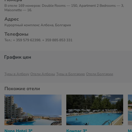
В отеле 169 номеров: Double Rooms — 150, Apartment 2 Bedrooms — 3,
Maisonette — 16.
Адрес
Курортный комплекс Албена, Болгария
Телефоны
Тел.: + 359 579 62398. + 359 885 853 331
График цен
Туры в Албену
Отели Албены
Туры в Болгарию
Отели Болгарии
Похожие отели
Nona Hotel 3*
Компас 3*
M