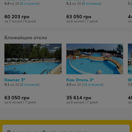
6,9
из 10 (
6 отзывов
)
9,1
из 10 (
8 отзывов
)
5,
60 203 грн
63 050 грн
4
за 7 ночей / 8 дней
за 6 ночей / 7 дней
за
Ближайшие отели
Компас 3*
Ком Отель 3*
Ф
9,1
из 10 (
8 отзывов
)
4,5
из 10 (
16 отзывов
)
7,
63 050 грн
35 614 грн
4
за 6 ночей / 7 дней
за 6 ночей / 7 дней
за