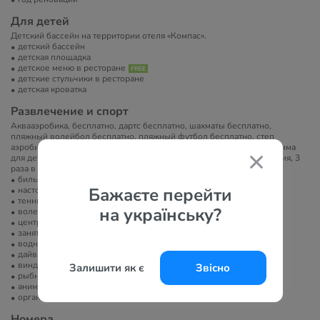
Для детей
Детский бассейн на территории отеля «Компас».
детский бассейн
детская площадка
детское меню в ресторане
детские стульчики в ресторане
детская кроватка
Развлечение и спорт
Аквааэробика, бесплатно, дартс бесплатно, шахматы бесплатно,
пляжный волейбол бесплатно, пляжный футбол бесплатно, степ
аэробика бесплатно. Дневная и вечерняя развлекательная программа
для детей и взрослых. 6 раз в неделю проводится дневная анимация, 3
раза в неделю — вечерняя.
бильярд
Бажаєте перейти
настольный теннис
теннисный корт
на українську?
волейбол
центр верховой езды
занятия йогой
водные развлечения
дайвинг
виндсерфинг
Залишити як є
Звісно
рыбная ловля
анимация
организация экскурсий
Номера