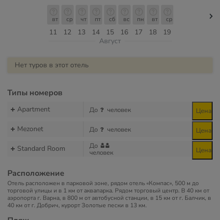
вт
ср
чт
пт
сб
вс
пн
вт
ср
11
12
13
14
15
16
17
18
19
Август
Нет туров в этот отель
Типы номеров
Apartment
До
человек
Цена
Mezonet
До
человек
Цена
До
Standard Room
Цена
человек
Расположение
Отель расположен в парковой зоне, рядом отель «Компас», 500 м до
торговой улицы и в 1 км от аквапарка. Рядом торговый центр. В 40 км от
аэропорта г. Варна, в 800 м от автобусной станции, в 15 км от г. Балчик, в
40 км от г. Добрич, курорт Золотые пески в 13 км.