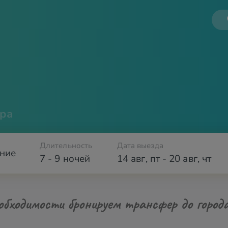
ра
Длительность
Дата выезда
ние
7 - 9 ночей
14 авг
,
пт
-
20 авг
,
чт
обходимости бронируем трансфер до город