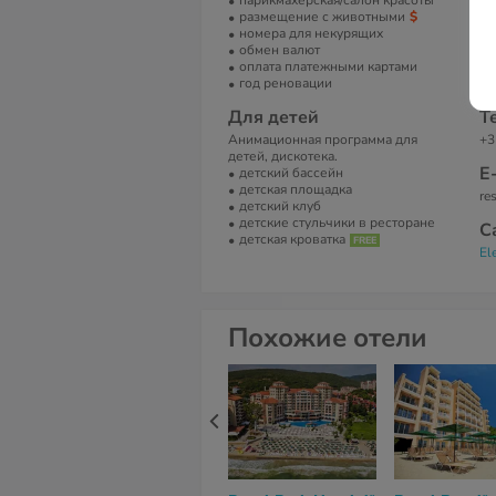
парикмахерская/салон красоты
В 
размещение с животными
номера для некурящих
А
обмен валют
оплата платежными картами
Ва
год реновации
Бъ
Для детей
Т
Анимационная программа для
+3
детей, дискотека.
Е
детский бассейн
детская площадка
re
детский клуб
детские стульчики в ресторане
С
детская кроватка
El
Похожие отели