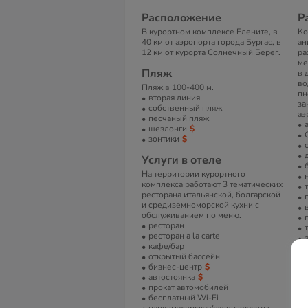
Расположение
Р
В курортном комплексе Елените, в
Ко
40 км от аэропорта города Бургас, в
ан
12 км от курорта Солнечный Берег.
ра
ме
Пляж
в 
во
Пляж в 100-400 м.
пн
вторая линия
за
собственный пляж
аэ
песчаный пляж
шезлонги
зонтики
Услуги в отеле
На территории курортного
комплекса работают 3 тематических
ресторана итальянской, болгарской
и средиземноморской кухни с
обслуживанием по меню.
ресторан
ресторан a la carte
кафе/бар
открытый бассейн
бизнес-центр
автостоянка
прокат автомобилей
бесплатный Wi-Fi
Н