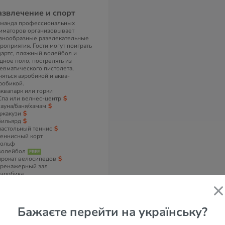
азвлечение и спорт
манда профессиональных
иматоров организовывает
знообразные развлекательные
роприятия. Гости могут поиграть
дартс, пляжный волейбол и
дное поло, пострелять из
евматического пистолета,
няться аэробикой и аква-
робикой.
аквапарк или горки
Спа или велнес-центр
сауна/баня/хамам
джакузи
бильярд
настольный теннис
теннисный корт
гольф
волейбол
прокат велосипедов
тренажерный зал
аэробика
водные развлечения
виндсерфинг
диско-клуб
анимация
Бажаєте перейти на українську?
омера