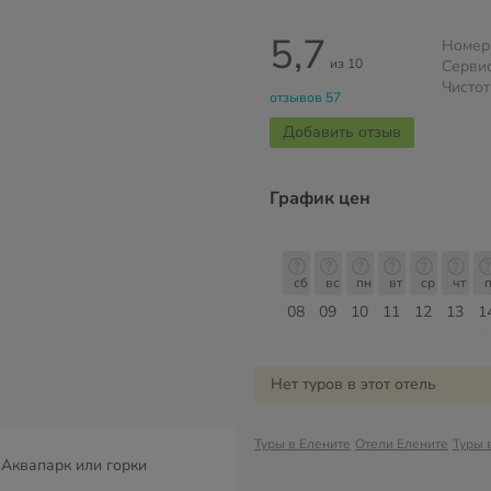
5,7
Номер
из 10
Серви
Чистот
отзывов 57
Добавить отзыв
График цен
сб
вс
пн
вт
ср
чт
пт
сб
сб
вс
пн
вт
ср
чт
п
15
16
17
18
19
20
21
22
08
09
10
11
12
13
1
Август
Нет туров в этот отель
Туры в Елените
Отели Елените
Туры 
Аквапарк или горки