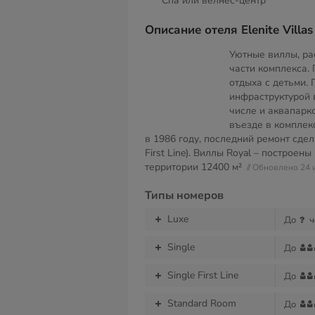
Спа или велнес-центр
Описание отеля Elenite Villas
Уютные виллы, р
части комплекса.
отдыха с детьми. 
инфраструктурой в
числе и аквапарк
въезде в комплек
в 1986 году, последний ремонт сдел
First Line). Виллы Royal – построен
территории
12400 м²
// Обновлено 24
Типы номеров
Luxe
До
ч
Single
До
Single First Line
До
Standard Room
До