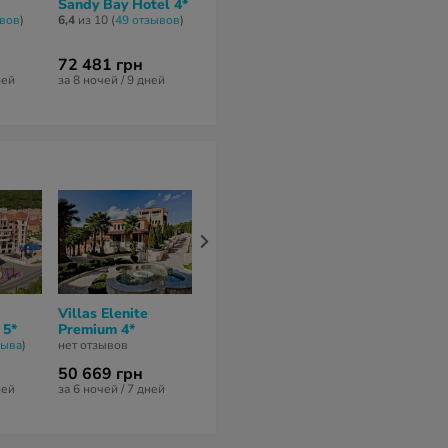
Sandy Bay Hotel 4*
Holiday Village 4*
Melia Sunny 
4*
ывов
)
6,4
из 10 (
49 отзывов
)
7,6
из 10 (
22 отзывa
)
6,1
из 10 (
8 отз
72 481 грн
150 682 грн
55 588 грн
ней
за 8 ночей / 9 дней
за 10 ночей / 11 дней
за 9 ночей / 10
Villas Elenite
Sandy Bay Hotel 4*
Privilege For
 5*
Premium 4*
Beach 3*
6,4
из 10 (
49 отзывов
)
зывa
)
нет отзывов
5
из 10 (
3 отзы
50 669 грн
72 481 грн
75 352 грн
ней
за 6 ночей / 7 дней
за 8 ночей / 9 дней
за 9 ночей / 10