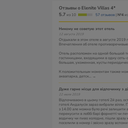
Отзывы о Elenite Villas 4*
5.7
из 10
57 отзывов
|
№4
из
Никому не советую этот отель
12 августа 2019
Отдыхали в этом отеле в августе 2019 
Впечатления об отеле противоречивые
Отель расположен на одной большой т
гостиницами, входящими в одну сеть-
большая, ухоженная, кусты периодичес
К положительным моментам также мож
аквапарка, детск
...
→
Дуже гарне місце для відпочинку з д
22 июля 2019
Відпочиваємо в цьому готелі 2й раз, ос
готелі Андалусія зараз вибрали вілли. 
з 14.00 але можна було речі залишити в
перекусити в лоббі барі форнетті чи пе
водичку чи пиво холодне, пішли зразу н
поселили в номер і звісно зразу вспом