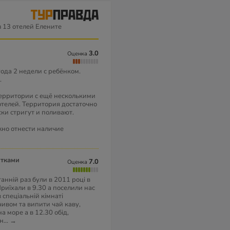
 13 отелей Елените
3.0
Оценка
года 2 недели с ребёнком.
.
ерритории с ещё несколькими
отелей. Территория достаточно
ки стригут и поливают.
но отнести наличие
ітками
7.0
Оценка
танній раз були в 2011 році в
Приїхали в 9.30 а поселили нас
 спеціальній кімнаті
чивом та випити чай каву,
а море а в 12.30 обід,
ин
...
→