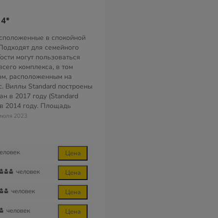
 4*
асположенные в спокойной
 Подходят для семейного
Гости могут пользоваться
сего комплекса, в том
ом, расположенным на
с. Виллы Standard построены
ан в 2017 году (Standard
ы в 2014 году. Площадь
 июля 2023
еловек
Цена
человек
Цена
человек
Цена
человек
Цена