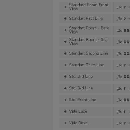
Standard Room Front
До
ч
View
Standart First Line
До
ч
Standart Room - Park
До
View
Standart Room - Sea
До
View
Standart Second Line
До
Standart Third Line
До
ч
Std, 2-d Line
До
Std, 3-d Line
До
ч
Std, Front Line
До
Villa Luxe
До
ч
Villa Royal
До
ч