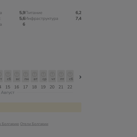
а
5,9
Питание
6,2
с
5,6
Инфраструктура
7,4
а
6
т
сб
вс
пн
вт
ср
чт
пт
сб
сб
вс
пн
вт
ср
чт
4
15
16
17
18
19
20
21
22
08
09
10
11
12
13
Август
в Болгарию
Отели Болгарии