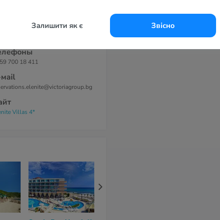
отеле 474 номера.
дрес
Залишити як є
Звісно
канционно селище Елените, 8259
лгария
елефоны
59 700 18 411
-маil
servations.elenite@victoriagroup.bg
айт
enite Villas 4*