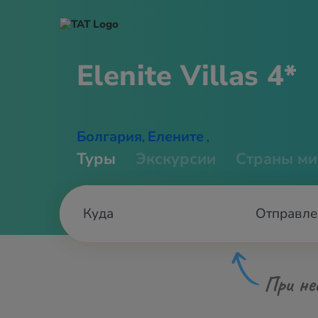
Elenite
Villas 4*
Болгария
Елените
,
,
Туры
Экскурсии
Страны ми
Отправле
При не