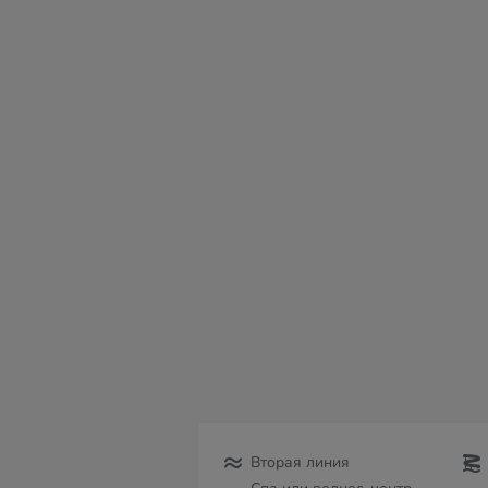
сб
вс
пн
вт
ср
чт
пт
08
09
10
11
12
13
14
Вторая линия