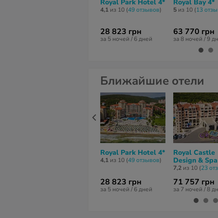
Royal Park Hotel 4*
Royal Bay 4*
4,1
из 10 (
49 отзывов
)
5
из 10 (
13 отз
28 823 грн
63 770 грн
за 5 ночей / 6 дней
за 8 ночей / 9 д
Ближайшие отели
Royal Park Hotel 4*
Royal Castle
Design & Spa
4,1
из 10 (
49 отзывов
)
7,2
из 10 (
23 от
28 823 грн
71 757 грн
за 5 ночей / 6 дней
за 7 ночей / 8 д