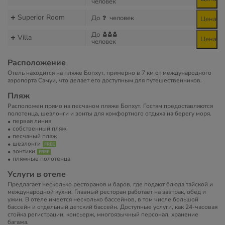
человек
Superior Room
До
человек
Цена
До
Villa
Цена
человек
Расположение
Отель находится на пляже Бопхут, примерно в 7 км от международного
аэропорта Самуи, что делает его доступным для путешественников.
Пляж
Расположен прямо на песчаном пляже Бопхут. Гостям предоставляются
полотенца, шезлонги и зонты для комфортного отдыха на берегу моря.
первая линия
собственный пляж
песчаный пляж
шезлонги
зонтики
пляжные полотенца
Услуги в отеле
Предлагает несколько ресторанов и баров, где подают блюда тайской и
международной кухни. Главный ресторан работает на завтрак, обед и
ужин. В отеле имеется несколько бассейнов, в том числе большой
бассейн и отдельный детский бассейн. Доступные услуги, как 24-часовая
стойка регистрации, консьерж, многоязычный персонал, хранение
багажа.