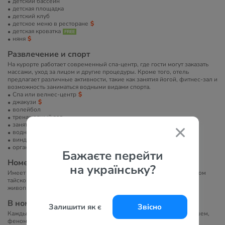
детский бассейн
детская площадка
детский клуб
детское меню в ресторане
детская кроватка
няня
Развлечение и спорт
На курорте работает современный спа-центр, где гости могут заказать
массажи, уход за лицом и другие процедуры. Кроме того, отель
предлагает различные активности, такие как занятия йогой, фитнес-зал и
возможность заниматься водными видами спорта.
Спа или велнес-центр
джакузи
волейбол
тренажерный зал
занятия йогой
водные развлечения
виндсерфинг
организация экскурсий
Бажаєте перейти
Номера
на українську?
Имеет 150 номеров разных категорий, с интерьером в традиционном
тайском стиле. Комнаты просторные, с комфортной мебелью и
живописными видами на сад или море.
В номерах
Залишити як є
Звісно
Каждый номер оснащен телевизором, телефоном, ванной или душем,
феном, халатом, туалетно-косметическими принадлежностями,