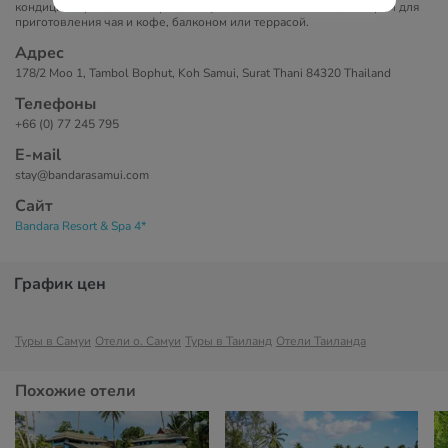
кондиционером, мини-баром, сейфом, бесплатным Wi-Fi, набором для
приготовления чая и кофе, балконом или террасой.
Адрес
178/2 Moo 1, Tambol Bophut, Koh Samui, Surat Thani 84320 Thailand
Телефоны
+66 (0) 77 245 795
Е-маil
stay@bandarasamui.com
Сайт
Bandara Resort & Spa 4*
График цен
Туры в Самуи
Отели о. Самуи
Туры в Таиланд
Отели Таиланда
Похожие отели