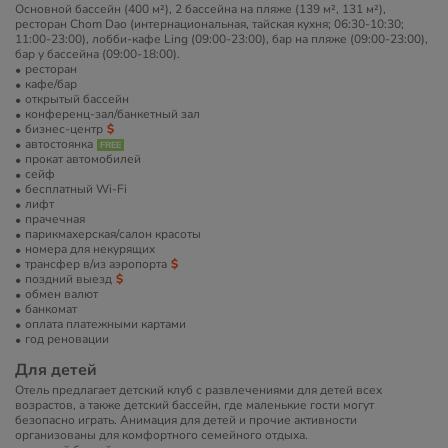
Основной бассейн (400 м²), 2 бассейна на пляже (139 м², 131 м²),
ресторан Chom Dao (интернациональная, тайская кухня; 06:30-10:30;
11:00-23:00), лобби-кафе Ling (09:00-23:00), бар на пляже (09:00-23:00),
бар у бассейна (09:00-18:00).
ресторан
кафе/бар
открытый бассейн
конференц-зал/банкетный зал
бизнес-центр
автостоянка
прокат автомобилей
сейф
бесплатный Wi-Fi
лифт
прачечная
парикмахерская/салон красоты
номера для некурящих
трансфер в/из аэропорта
поздний выезд
обмен валют
банкомат
оплата платежными картами
год реновации
Для детей
Отель предлагает детский клуб с развлечениями для детей всех
возрастов, а также детский бассейн, где маленькие гости могут
безопасно играть. Анимация для детей и прочие активности
организованы для комфортного семейного отдыха.