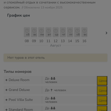
и спокойный отдых в сочетании с высококачественным
сервисом.
// Обновлено 13 ноября 2025
График цен
сб
вс
пн
вт
ср
чт
пт
сб
вс
08
09
10
11
12
13
14
15
16
Август
Нет туров в этот отель
Типы номеров
До
Deluxe Room
Цена
человек
Grand Deluxe
До
человек
Цена
До
Pool Villa Suite
Цена
человек
До
Standard Room
Цена