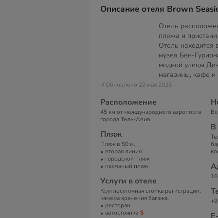
Описание отеля Brown Seasi
Отель расположен
пляжа и пристани 
Отель находится 
музея Бен-Гуриона
модной улицы Ди
магазины, кафе и
// Обновлено 22 мая 2025
Расположение
Н
45 км от международного аэропорта
Вс
города Тель-Авив.
В
Пляж
Те
Пляж в 50 м.
ба
вторая линия
ко
городской пляж
А
песчаный пляж
16
Услуги в отеле
Т
Круглосуточная стойка регистрации,
камера хранения багажа.
+9
ресторан
автостоянка
Е