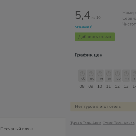
5,4
Номер
из 10
Серви
Чистот
отзывов 6
Добавить отзыв
График цен
сб
вс
пн
вт
ср
чт
пт
сб
сб
вс
пн
вт
ср
чт
п
15
16
17
18
19
20
21
22
08
09
10
11
12
13
1
Август
Нет туров в этот отель
Туры в Тель-Авив
Отели Тель-Авива
Песчаный пляж