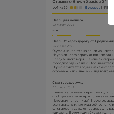
Отзывы о Brown Seaside 3*
5.4
из 10
6 отзывов
|
№8
из 
отель для ночлега
03 января 2013
...
→
Отель 3* через дорогу от Средиземн
09 января 2013
Olympia находится на одной из центр
Hayarkon через дорогу от пятизвёздочн
Средиземного моря. С внешней сторон
городское здание (как и большинство г
Olympia cчитается одним из самых поп
скромные, как и внешний вид всего оте
Стал гораздо хуже
01 апреля 2012
Ездила в этот отель в прошлом году. п
quot; цена-качество-расположение оте
Персонал приветливый. После возвра
всем знакомым, кто туда собирался или 
сама снова туда же отправилась, не ра
удивлена. В этом году убирали го
...
→