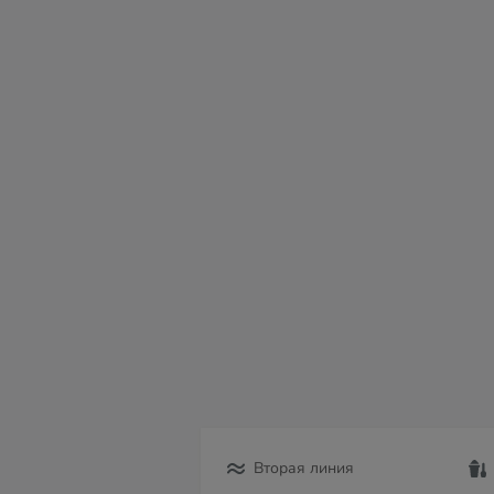
сб
вс
пн
вт
ср
чт
пт
08
09
10
11
12
13
14
Вторая линия