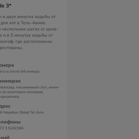
de 3*
 в двух минутах ходьбы от
для яхт в Тель-Авиве.
в нескольких шагах от дома-
 и в 5 минутах ходьбы от
зенгоф, где расположены
 рестораны.
омера
его в отеле 64 номера.
 номерах
левизор, письменный стол, мини-
р (в некоторых номерах),
ндиционер.
дрес
4 Hayarkon Street Tel Aviv.
елефоны
72 3 5242184
-маil