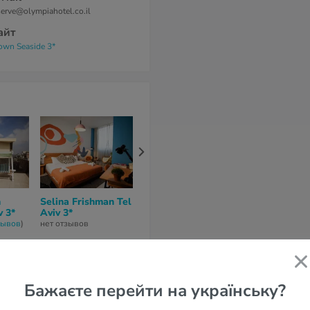
serve@olympiahotel.co.il
айт
own Seaside 3*
h
Selina Frishman Tel
Maxim Hotel Tel
Embassy Hote
v 3*
Aviv 3*
Aviv 3*
нет отзывов
зывов
)
нет отзывов
нет отзывов
Бажаєте перейти на українську?