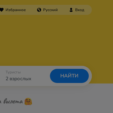
Избранное
Русский
Вход
Туристы
НАЙТИ
2 взрослых
а вылета