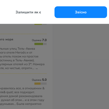
136 отелей Тель-Авива
Залишити як є
Звісно
6.0
Оценка
ого моря
7.0
Оценка
альных улиц Тель-Авива
ого отеля Herods и от
ы отель похож на простое
остиниц в Тель-Авиве).
улярных отелей из 3*. Номера
ля, но чистые, опрятн
...
→
5.0
Оценка
онравилось все, в отношении &
ля& quot; все подходит.
щения домой рекомендовала
думал об этом... и в этом году
здумывая... Была неприятно