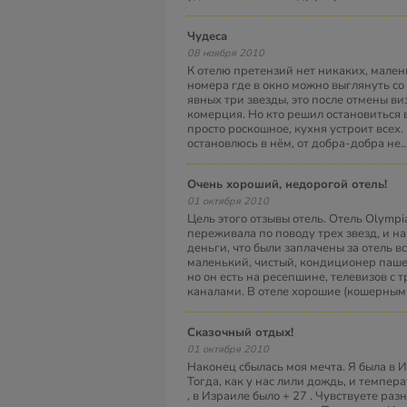
чудеса
08 ноября 2010
К отелю претензий нет никаких, мален
номера где в окно можно выглянуть со 
явных три звезды, это после отмены ви
комерция. Но кто решил остановиться в
просто роскошное, кухня устроит всех.
остановлюсь в нём, от добра-добра не
.
Очень хороший, недорогой отель!
01 октября 2010
Цель этого отзывы отель. Отель Olympi
переживала по поводу трех звезд, и н
деньги, что были заплачены за отель в
маленький, чистый, кондиционер пашет
но он есть на ресепшине, телевизов с
каналами. В отеле хорошие (кошерными
Сказочный отдых!
01 октября 2010
Наконец сбылась моя мечта. Я была в И
Тогда, как у нас лили дождь, и темпер
, в Израиле было + 27 . Чувствуете ра