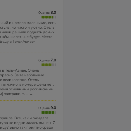
8.0
Оценка
ький и номера маленькие, есть
стула, но чисто и уютно. Отель
з наши решили поднять до 4-х,
 нём, жалеть не будут. Место
 Буду в Тель-Авиве-
..
→
7.0
Оценка
a в Тель-Авиве. Очень
апрасно. За те небольшие
се великолепно. Отель
 отлично, в номере фена нет,
 тремя основными российскими
) завтраки, т.
...
→
9.0
Оценка
зраиле. Все, как и ожидала.
атура не поднималась выше + 7
зницу? Было так приятно среди