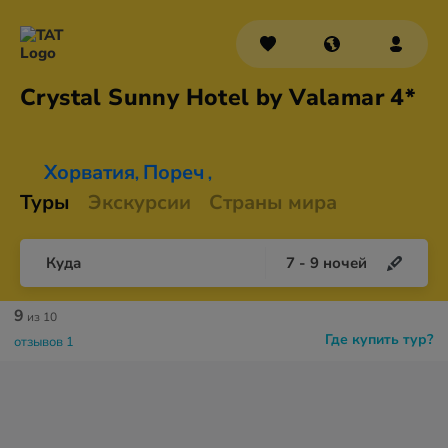
Crystal Sunny Hotel by
Valamar 4*
Хорватия
Пореч
,
,
Туры
Экскурсии
Страны мира
Куда
7
-
9
ночей
9
из 10
Где купить тур?
отзывов 1