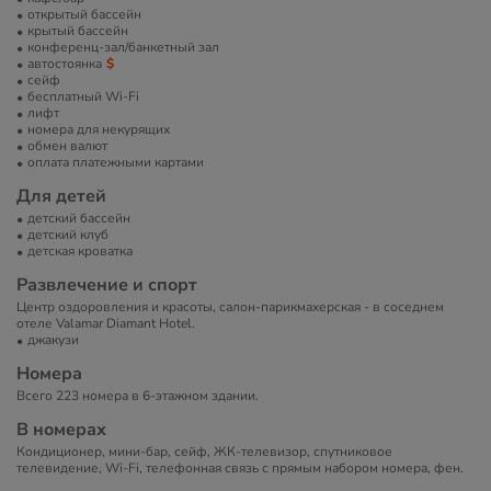
открытый бассейн
крытый бассейн
конференц-зал/банкетный зал
автостоянка
сейф
бесплатный Wi-Fi
лифт
номера для некурящих
обмен валют
оплата платежными картами
Для детей
детский бассейн
детский клуб
детская кроватка
Развлечение и спорт
Центр оздоровления и красоты, салон-парикмахерская - в соседнем
отеле Valamar Diamant Hotel.
джакузи
Номера
Всего 223 номера в 6-этажном здании.
В номерах
Кондиционер, мини-бар, сейф, ЖК-телевизор, спутниковое
телевидение, Wi-Fi, телефонная связь с прямым набором номера, фен.