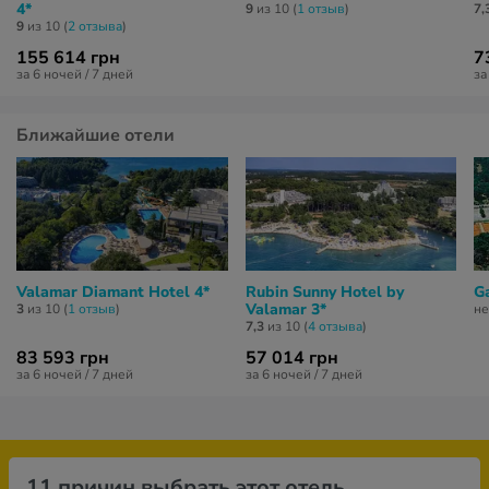
4*
9
из 10 (
1 отзыв
)
7,
9
из 10 (
2 отзывa
)
155 614 грн
7
за 6 ночей / 7 дней
за
Ближайшие отели
Valamar Diamant Hotel 4*
Rubin Sunny Hotel by
G
Valamar 3*
3
из 10 (
1 отзыв
)
не
7,3
из 10 (
4 отзывa
)
83 593 грн
57 014 грн
за 6 ночей / 7 дней
за 6 ночей / 7 дней
11 причин выбрать этот отель