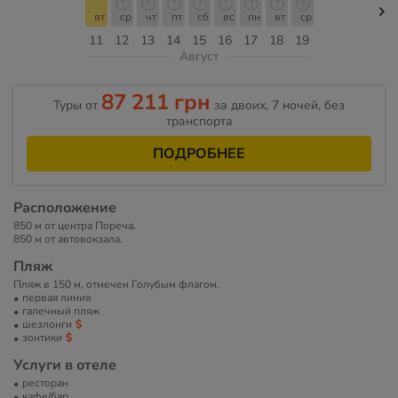
вт
ср
чт
пт
сб
вс
пн
вт
ср
11
12
13
14
15
16
17
18
19
Август
87 211 грн
Туры от
за двоих, 7 ночей, без
транспорта
ПОДРОБНЕЕ
Расположение
850 м от центра Пореча.
850 м от автовокзала.
Пляж
Пляж в 150 м, отмечен Голубым флагом.
первая линия
галечный пляж
шезлонги
зонтики
Услуги в отеле
ресторан
кафе/бар