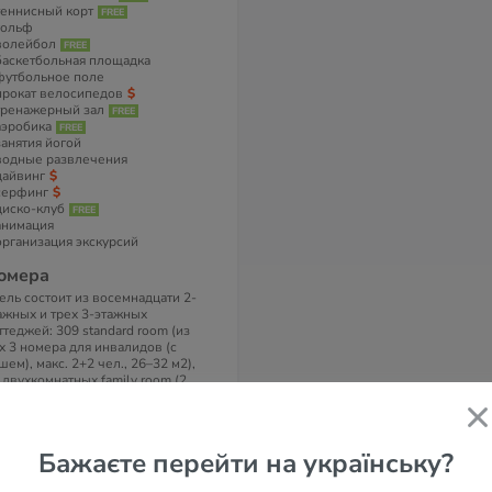
теннисный корт
гольф
волейбол
баскетбольная площадка
футбольное поле
прокат велосипедов
тренажерный зал
аэробика
занятия йогой
водные развлечения
дайвинг
серфинг
диско-клуб
анимация
организация экскурсий
омера
ель состоит из восемнадцати 2-
ажных и трех 3-этажных
ттеджей: 309 standard room (из
х 3 номера для инвалидов (с
шем), макс. 2+2 чел., 26–32 м2),
 двухкомнатных family room (2
альни с дверью, макс. 4 чел., 39–
 м2),11 двухкомнатных suite room
остиная, спальня с дверью, макс. 3
л., 45–55 м2).
Бажаєте перейти на українську?
 номерах