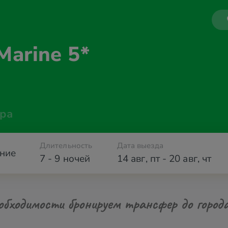
Marine 5*
ра
Длительность
Дата выезда
ние
7 - 9 ночей
14 авг
,
пт
-
20 авг
,
чт
обходимости бронируем трансфер до город