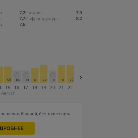
а
7,2
Питание
7,9
с
7,7
Инфраструктура
8,2
а
7,5
т
сб
вс
пн
вт
ср
чт
пт
сб
сб
вс
пн
вт
ср
чт
4
15
16
17
18
19
20
21
22
08
09
10
11
12
13
Август
за двоих, 6 ночей, без транспорта
ДРОБНЕЕ