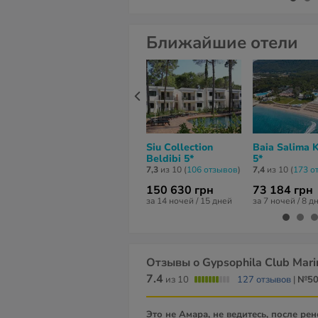
Ближайшие отели
Siu Collection
Baia Salima 
Beldibi 5*
5*
7,3
из 10 (
106 отзывов
)
7,4
из 10 (
173 о
150 630 грн
73 184 грн
за 14 ночей / 15 дней
за 7 ночей / 8 д
Отзывы о Gypsophila Club Mari
7.4
из 10
127 отзывов
|
№5
Это не Амара, не ведитесь, после реновации забыли