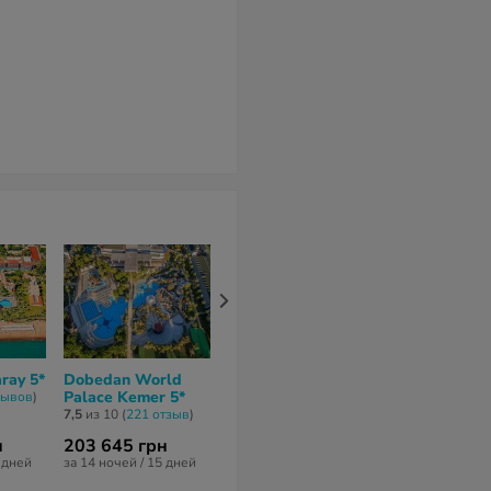
ray 5*
Dobedan World
Mirage Park Resort
Club Marco P
Palace Kemer 5*
5*
зывов
)
7,4
из 10 (
254 о
7,5
из 10 (
221 отзыв
)
7,4
из 10 (
127 отзывов
)
н
203 645 грн
187 017 грн
116 908 гр
2 дней
за 14 ночей / 15 дней
за 14 ночей / 15 дней
за 8 ночей / 9 