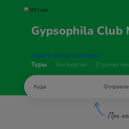
Gypsophila Club
Турция
Кемер
Бельдиби
,
,
Туры
Экскурсии
Страны ми
Отправле
При не