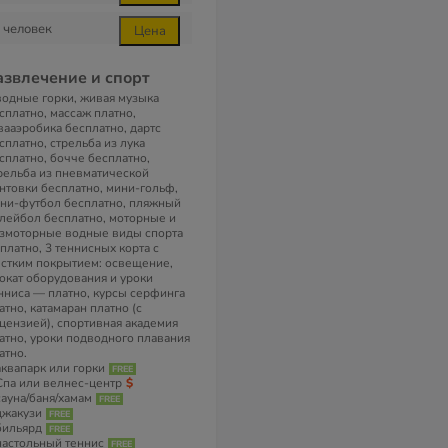
человек
Цена
азвлечение и спорт
водные горки, живая музыка
сплатно, массаж платно,
вааэробика бесплатно, дартс
сплатно, стрельба из лука
сплатно, бочче бесплатно,
рельба из пневматической
нтовки бесплатно, мини-гольф,
ни-футбол бесплатно, пляжный
лейбол бесплатно, моторные и
змоторные водные виды спорта
платно, 3 теннисных корта с
стким покрытием: освещение,
окат оборудования и уроки
нниса — платно, курсы серфинга
атно, катамаран платно (с
цензией), спортивная академия
атно, уроки подводного плавания
атно.
аквапарк или горки
Спа или велнес-центр
сауна/баня/хамам
джакузи
бильярд
настольный теннис