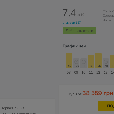
7,4
Номер
из 10
Серви
Чистот
отзывов 127
Добавить отзыв
График цен
сб
вс
пн
вт
ср
чт
пт
сб
сб
вс
пн
вт
ср
чт
п
15
16
17
18
19
20
21
22
08
09
10
11
12
13
1
Август
38 559 грн
Туры от
ПО
Первая линия