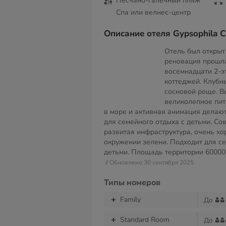
Песчано-галечный пляж
Спа или велнес-центр
Описание отеля Gypsophila C
Отель был открыт 
реновация прошла 
восемнадцати 2-э
коттеджей. Клубн
сосновой роще. В
великолепное пит
в море и активная анимация делаю
для семейного отдыха с детьми. Со
развитая инфраструктура, очень хо
окружении зелени. Подходит для се
детьми. Площадь территории
60000
// Обновлено 30 сентября 2025
Типы номеров
Family
До
Standard Room
До