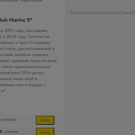
Большая территория
Туры в Кемер
Отели Кемера
Туры в 
lub Marine 5*
в 1991 году, последняя
в 2018 году. Состоит из
тажных и трех 3-этажных
ый отель, расположенный в
ысокий уровень сервиса,
ание, удобный пологий вход
т отель привлекательным
временный SPA-центр,
роший мини-клуб в
мейных пар и отдыха с
 м²
человек
Цена
человек
Цена