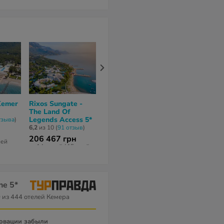
Kemer
Rixos Sungate -
Champion Holiday
Balmy Forest
The Land Of
Village 5*
8,2
из 10 (
43 от
Legends Access 5*
тзывa
)
7,5
из 10 (
74 отзывa
)
6,2
из 10 (
91 отзыв
)
60 182 грн
200 750 гр
206 467 грн
ней
за 7 ночей / 8 дней
за 14 ночей / 1
за 14 ночей / 15 дней
ne 5*
0
из 444 отелей Кемера