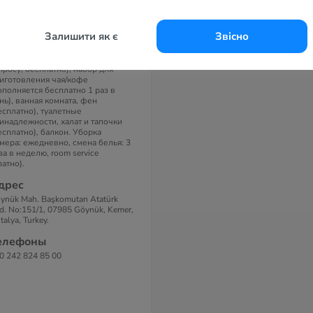
нтральный кондиционер, Wi-Fi
есплатно), сейф (бесплатно),
левизор, телефон (платно), мини-
Залишити як є
Звісно
р бесплатно (прохладительные
питки, пиво — пополняется
сплатно 1 раз в день), чайник (по
просу, бесплатно), набор для
иготовления чая/кофе
ополняется бесплатно 1 раз в
нь), ванная комната, фен
есплатно), туалетные
инадлежности, халат и тапочки
есплатно), балкон. Уборка
мера: ежедневно, смена белья: 3
за в неделю, room service
латно).
дрес
ynük Mah. Başkomutan Atatürk
d. No:151/1, 07985 Göynük, Kemer,
talya, Turkey.
елефоны
0 242 824 85 00