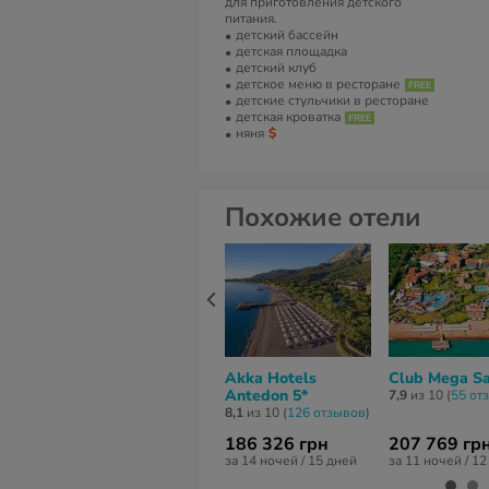
для приготовления детского
питания.
детский бассейн
детская площадка
детский клуб
детское меню в ресторане
детские стульчики в ресторане
детская кроватка
няня
Похожие отели
Akka Hotels
Club Mega Sa
Antedon 5*
7,9
из 10 (
55 от
8,1
из 10 (
126 отзывов
)
186 326 грн
207 769 гр
за 14 ночей / 15 дней
за 11 ночей / 1