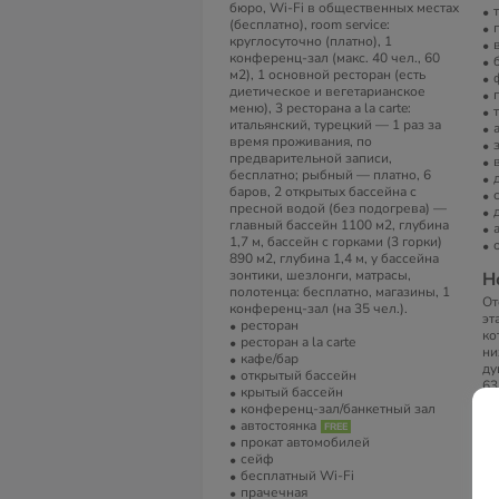
бюро, Wi-Fi в общественных местах
(бесплатно), room service:
круглосуточно (платно), 1
конференц-зал (макс. 40 чел., 60
м2), 1 основной ресторан (есть
диетическое и вегетарианское
меню), 3 ресторана a la carte:
итальянский, турецкий — 1 раз за
время проживания, по
предварительной записи,
бесплатно; рыбный — платно, 6
баров, 2 открытых бассейна с
пресной водой (без подогрева) —
главный бассейн 1100 м2, глубина
1,7 м, бассейн с горками (3 горки)
890 м2, глубина 1,4 м, у бассейна
зонтики, шезлонги, матрасы,
Н
полотенца: бесплатно, магазины, 1
От
конференц-зал (на 35 чел.).
эт
ресторан
ко
ресторан a la carte
ни
кафе/бар
ду
открытый бассейн
63
крытый бассейн
сп
конференц-зал/банкетный зал
45
автостоянка
(г
прокат автомобилей
че
сейф
бесплатный Wi-Fi
В
прачечная