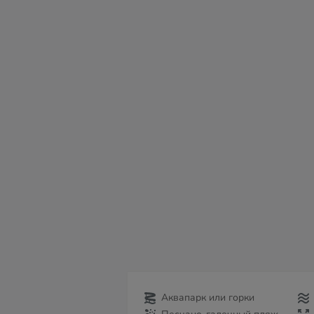
сб
вс
пн
вт
ср
чт
пт
08
09
10
11
12
13
14
Аквапарк или горки