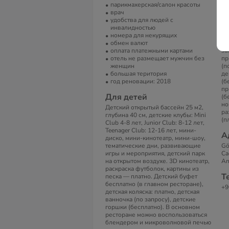
парикмахерская/салон красоты
Це
врач
(б
удобства для людей с
те
инвалидностью
ба
номера для некурящих
на
обмен валют
бе
оплата платежными картами
за
отель не размещает мужчин без
пр
женщин
(п
большая територия
де
год реновации: 2018
(б
пр
Для детей
(б
но
Детский открытый бассейн 25 м2,
ра
глубина 40 см, детские клубы: Mini
(п
Club 4-8 лет, Junior Club: 8-12 лет,
Teenager Club: 12-16 лет, мини-
А
диско, мини-кинотеатр, мини-шоу,
тематические дни, развивающие
Gö
игры и мероприятия, детский парк
Ca
на открытом воздухе. 3D кинотеатр,
An
раскраска футболок, картины из
Т
песка — платно. Детский буфет
бесплатно (в главном ресторане),
+9
детская коляска: платно, детская
ванночка (по запросу), детские
горшки (бесплатно). В основном
ресторане можно воспользоваться
блендером и микроволновой печью