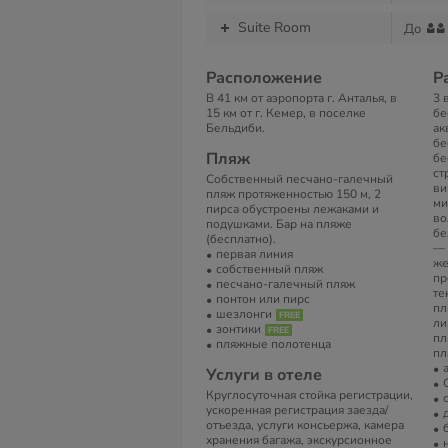
Suite Room
До
Расположение
Р
В 41 км от аэропорта г. Анталья, в
3 
15 км от г. Кемер, в поселке
бе
Бельдиби.
ак
бе
Пляж
бе
ст
Собственный песчано-галечный
ви
пляж протяженностью 150 м, 2
ми
пирса обустроены лежаками и
во
подушками. Бар на пляже
бе
(бесплатно).
— 
первая линия
же
собственный пляж
пр
песчано-галечный пляж
те
понтон или пирс
пл
шезлонги
ли
зонтики
пл
пляжные полотенца
пл
Услуги в отеле
Круглосуточная стойка регистрации,
ускоренная регистрация заезда/
отъезда, услуги консьержа, камера
хранения багажа, экскурсионное