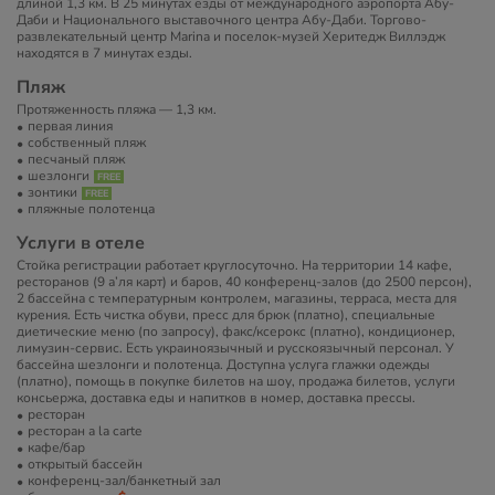
длиной 1,3 км. В 25 минутах езды от международного аэропорта Абу-
Даби и Национального выставочного центра Абу-Даби. Торгово-
развлекательный центр Marina и поселок-музей Херитедж Виллэдж
находятся в 7 минутах езды.
Пляж
Протяженность пляжа — 1,3 км.
первая линия
собственный пляж
песчаный пляж
шезлонги
зонтики
пляжные полотенца
Услуги в отеле
Стойка регистрации работает круглосуточно. На территории 14 кафе,
ресторанов (9 а’ля карт) и баров, 40 конференц-залов (до 2500 персон),
2 бассейна с температурным контролем, магазины, терраса, места для
курения. Есть чистка обуви, пресс для брюк (платно), специальные
диетические меню (по запросу), факс/ксерокс (платно), кондиционер,
лимузин-сервис. Есть украиноязычный и русскоязычный персонал. У
бассейна шезлонги и полотенца. Доступна услуга глажки одежды
(платно), помощь в покупке билетов на шоу, продажа билетов, услуги
консьержа, доставка еды и напитков в номер, доставка прессы.
ресторан
ресторан a la carte
кафе/бар
открытый бассейн
конференц-зал/банкетный зал