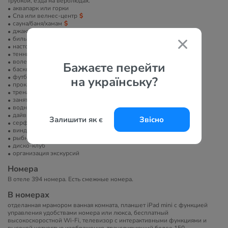
трубкой, езда на верблюдах.
аквапарк или горки
Спа или велнес-центр
сауна/баня/хамам
джакузи
бильярд
настольный теннис
теннисный корт
волейбол
Бажаєте перейти
баскетбольная площадка
футбольное поле
на українську?
прокат велосипедов
тренажерный зал
занятия йогой
водные развлечения
дайвинг
Залишити як є
Звісно
серфинг
виндсерфинг
рыбная ловля
диско-клуб
организация экскурсий
Номера
В отеле 394 номера. Есть смежные номера.
В номерах
отделанная мрамором ванная комната, планшет iPad mini с функцией
управления удобствами номера или люкса, бесплатный
высокоскоростной Wi-Fi, телевизор с интерактивными функциями и