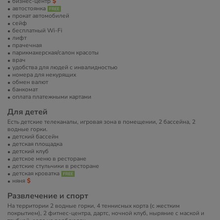
бизнес-центр
автостоянка
прокат автомобилей
сейф
бесплатный Wi-Fi
лифт
прачечная
парикмахерская/салон красоты
врач
удобства для людей с инвалидностью
номера для некурящих
обмен валют
банкомат
оплата платежными картами
Для детей
Есть детские телеканалы, игровая зона в помещении, 2 бассейна, 2
водные горки.
детский бассейн
детская площадка
детский клуб
детское меню в ресторане
детские стульчики в ресторане
детская кроватка
няня
Развлечение и спорт
На территории 2 водные горки, 4 теннисных корта (с жестким
покрытием), 2 фитнес-центра, дартс, ночной клуб, ныряние с маской и