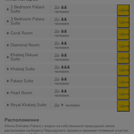
2 Bedroom Palace
До
Цена
Suite
человек
3 Bedroom Palace
До
Цена
Suite
человек
До
Coral Room
Цена
человек
До
Diamond Room
Цена
человек
Khaleej Deluxe
До
Цена
Suite
человек
До
Khaleej Suite
Цена
человек
До
Palace Suite
Цена
человек
До
Pearl Room
Цена
человек
Royal Khaleej Suite
До
человек
Цена
Расположение
Отель Emirates Palace с видом на собственный природный залив
расположен на берегу Персидского залива и занимает пляжный участок