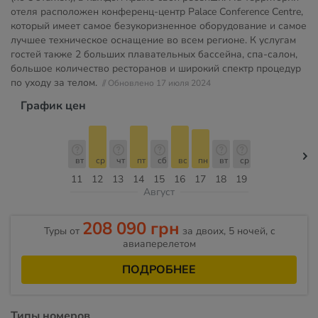
отеля расположен конференц-центр Palace Conference Centre,
который имеет самое безукоризненное оборудование и самое
лучшее техническое оснащение во всем регионе. К услугам
гостей также 2 больших плавательных бассейна, спа-салон,
большое количество ресторанов и широкий спектр процедур
по уходу за телом.
// Обновлено 17 июля 2024
График цен
вт
ср
чт
пт
сб
вс
пн
вт
ср
11
12
13
14
15
16
17
18
19
Август
208 090 грн
Туры от
за двоих, 5 ночей, c
авиаперелетом
ПОДРОБНЕЕ
Типы номеров