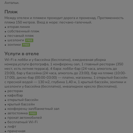
Антальи.
Пляж
Между отелем и пляжем проходит дорога и променад. Протяженность
пляжа 150 метров. Вход в море: песчано-галечный.
вторая линия
собственный пляж
песчаный пляж
шезлонги
зонтики
Услуги в отеле
Wi-Fi в лобби и у бассейна (бесплатно), ежедневная уборка
номера,услуги фотографа, 1 конференц-зал, 1 главный ресторан (350
мест, есть летняя терраса), 4 бара: лобби-бар (24 часа, алкоголь до
23:00), бар у бассейна (24 часа, алкоголь до 23:00), бар на пляже (10:00-
17:00), диско-бар (00:00-03:00) — платно, магазины, 1 открытый бассейн
с пресной водой — 130 м2, глубина 1,40 м, 1 крытый бассейн, зонтики и
шезлонги у бассейна (бесплатно), инвалидное кресло (бесплатно).
ресторан
кафе/бар
открытый бассейн
крытый бассейн
конференц-зал/банкетный зал
автостоянка
прокат автомобилей
бесплатный Wi-Fi
лифт
прачечная