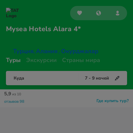
Mysea Hotels
Alara 4*
Турция
Алания
Окурджалар
,
,
Туры
Экскурсии
Страны мира
Куда
7
-
9
ночей
5,9
из 10
Где купить тур?
отзывов 98