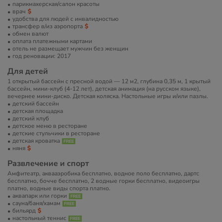
парикмахерская/салон красоты
врач
удобства для людей с инвалидностью
трансфер в/из аэропорта
обмен валют
оплата платежными картами
отель не размещает мужчин без женщин
год реновации: 2017
Для детей
1 открытый бассейн с пресной водой — 12 м2, глубина 0,35 м, 1 крытый
бассейн, мини-клуб (4-12 лет), детская анимация (на русском языке),
вечернее мини-диско. Детская коляска. Настольные игры и/или пазлы.
детский бассейн
детская площадка
детский клуб
детское меню в ресторане
детские стульчики в ресторане
детская кроватка
няня
Развлечение и спорт
Амфитеатр, аквааэробика бесплатно, водное поло бесплатно, дартс
бесплатно, бочче бесплатно, 2 водные горки бесплатно, видеоигры
платно, водные виды спорта платно.
аквапарк или горки
сауна/баня/хамам
бильярд
настольный теннис