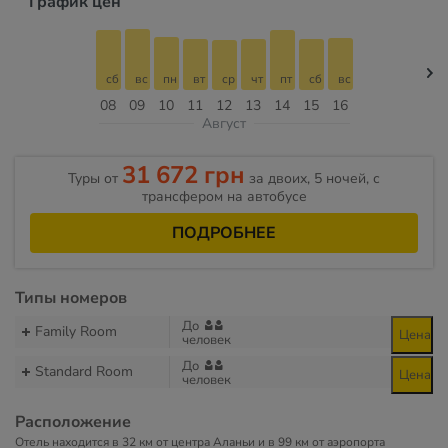
График цен
сб
вс
пн
вт
ср
чт
пт
сб
вс
08
09
10
11
12
13
14
15
16
Август
31 672 грн
Туры от
за двоих, 5 ночей, с
трансфером на автобусе
ПОДРОБНЕЕ
Типы номеров
До
Family Room
Цена
человек
До
Standard Room
Цена
человек
Расположение
Отель находится в 32 км от центра Аланьи и в 99 км от аэропорта