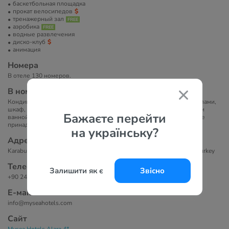
баскетбольная площадка
прокат велосипедов
тренажерный зал
аэробика
водные развлечения
диско-клуб
анимация
Номера
В отеле 130 номеров.
В номерах
Кондиционер, телевизор с плоским экраном и спутниковыми каналами,
шкаф, сейф, мини-бар. В собственной ванной комнате с душем или
Бажаєте перейти
ванной есть фен, полотенца и бесплатные туалетно-косметические
принадлежности.
на українську?
Адрес
Karaburun Mevkii 1009.Sok No:1, 07415 Okurcalar, Alanya, Antalya, Turkey
Телефоны
Залишити як є
Звісно
+90 242 642 06 58
Е-маil
info@myseahotels.com
Сайт