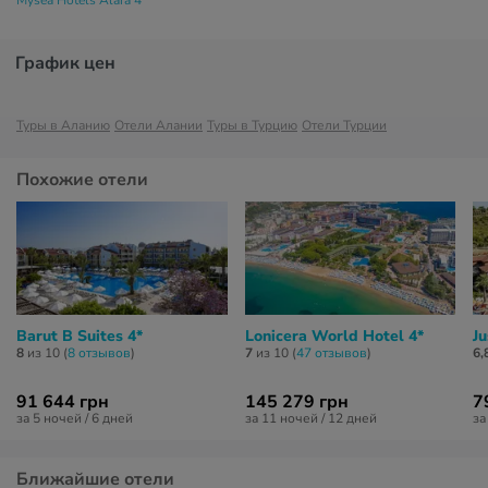
Mysea Hotels Alara 4*
График цен
Туры в Аланию
Отели Алании
Туры в Турцию
Отели Турции
Похожие отели
Barut B Suites 4*
Lonicera World Hotel 4*
Ju
8
из 10 (
8 отзывов
)
7
из 10 (
47 отзывов
)
6,
91 644 грн
145 279 грн
7
за 5 ночей / 6 дней
за 11 ночей / 12 дней
за
Ближайшие отели