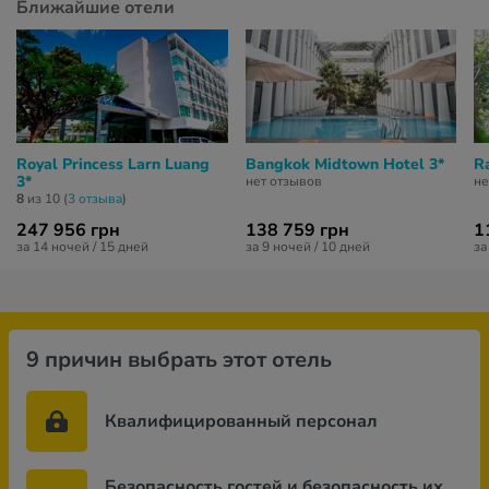
Ближайшие отели
Royal Princess Larn Luang
Bangkok Midtown Hotel 3*
R
3*
нет отзывов
не
8
из 10 (
3 отзывa
)
247 956 грн
138 759 грн
1
за 14 ночей / 15 дней
за 9 ночей / 10 дней
за
9 причин выбрать этот отель
Квалифицированный персонал
Безопасность гостей и безопасность их