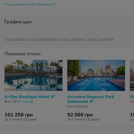
Prince Palace Hotel Mahanak 4*
График цен
Туры в Бангкок
Отели Бангкока
Туры в Таиланд
Отели Таиланда
Похожие отели
A-One Boutique Hotel 4*
Arawana Regency Park
V
Sukhumvit 4*
8
из 10 (
1 отзыв
)
не
нет отзывов
101 258 грн
92 066 грн
1
за 7 ночей / 8 дней
за 7 ночей / 8 дней
за