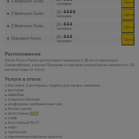
1 Bedroom Suite
Цена
человек
До
2 Bedroom Suite
Цена
человек
До
3 Bedroom Suite
Цена
человек
До
Standard Room
Цена
человек
Расположение
Отель Prince Palace расположен примерно в 26 км от аэропорта
Суварнабхуми, а рынок Пратунам и торговая улица Каосан находятся в 10
минутах езды от отеля.
Услуги в отеле
2 бассейна, 4 ресторана, терраса для загара, магазины.
ресторан
кафе/бар
открытый бассейн
конференц-зал/банкетный зал
бизнес-центр
автостоянка
сейф
бесплатный Wi-Fi
лифт
прачечная
парикмахерская/салон красоты