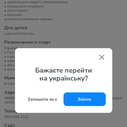
удобства для людей с инвалидностью
номера для некурящих
обмен валют
банкомат
оплата платежными картами
Для детей
детский бассейн
Развлечение и спорт
Караоке.
Спа или велнес-центр
сауна/баня/хамам
джакузи
тренажерный зал
Бажаєте перейти
организация экскурсий
на українську?
Номера
В отеле 744 номера.
Адрес
488/800 BoBae Tower Damrongrak Road, Klong Mahanak, Pomprab, Bangkok
Залишити як є
Звісно
10100, Thailand
Телефоны
(662) 628-1111
Сайт