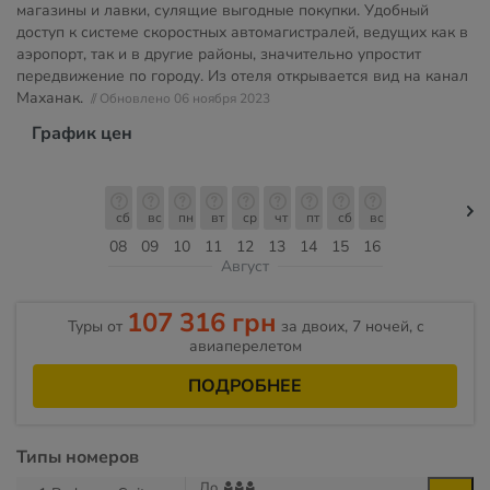
магазины и лавки, сулящие выгодные покупки. Удобный
доступ к системе скоростных автомагистралей, ведущих как в
аэропорт, так и в другие районы, значительно упростит
передвижение по городу. Из отеля открывается вид на канал
Маханак.
// Обновлено 06 ноября 2023
График цен
сб
вс
пн
вт
ср
чт
пт
сб
вс
08
09
10
11
12
13
14
15
16
Август
107 316 грн
Туры от
за двоих, 7 ночей, c
авиаперелетом
ПОДРОБНЕЕ
Типы номеров
До