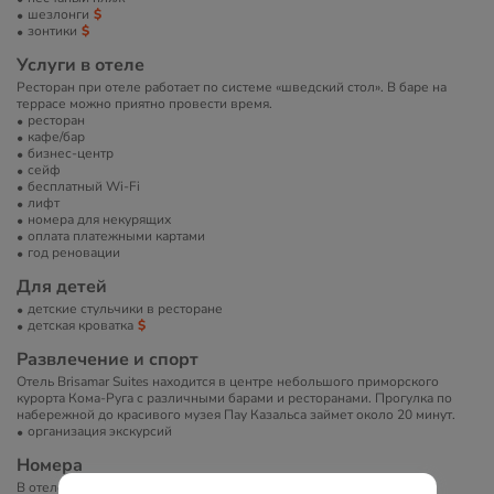
шезлонги
зонтики
Услуги в отеле
Ресторан при отеле работает по системе «шведский стол». В баре на
террасе можно приятно провести время.
ресторан
кафе/бар
бизнес-центр
сейф
бесплатный Wi-Fi
лифт
номера для некурящих
оплата платежными картами
год реновации
Для детей
детские стульчики в ресторане
детская кроватка
Развлечение и спорт
Отель Brisamar Suites находится в центре небольшого приморского
курорта Кома-Руга с различными барами и ресторанами. Прогулка по
набережной до красивого музея Пау Казальса займет около 20 минут.
организация экскурсий
Номера
В отеле 100 номеров.