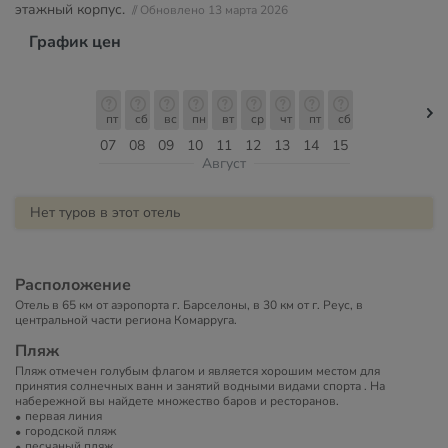
этажный корпус.
// Обновлено 13 марта 2026
График цен
пт
сб
вс
пн
вт
ср
чт
пт
сб
07
08
09
10
11
12
13
14
15
Август
Нет туров в этот отель
Расположение
Отель в 65 км от аэропорта г. Барселоны, в 30 км от г. Реус, в
центральной части региона Комарруга.
Пляж
Пляж отмечен голубым флагом и является хорошим местом для
принятия солнечных ванн и занятий водными видами спорта . На
набережной вы найдете множество баров и ресторанов.
первая линия
городской пляж
песчаный пляж