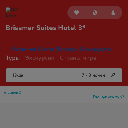
Brisamar Suites
Hotel 3*
Испания
Коста Дорада
Комарруга
,
,
Туры
Экскурсии
Страны мира
Куда
7
-
9
ночей
отзывов 0
Где купить тур?