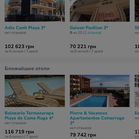
Adia Cunit Playa 3*
Galeon Pavillon 3*
S
нет отзывов
8
из 10 (
2 отзывa
)
не
102 623 грн
70 221 грн
1
за 6 ночей / 7 дней
за 6 ночей / 7 дней
за
Ближайшие отели
Balneario Termaeuropa
Pierre & Vacances
E
Playa de Coma Ruga 4*
Apartamentos Comarruga
не
2*
нет отзывов
нет отзывов
116 719 грн
1
79 742 грн
за 6 ночей / 7 дней
за