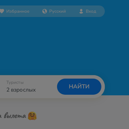
Избранное
Русский
Вход
Туристы
НАЙТИ
2 взрослых
а вылета