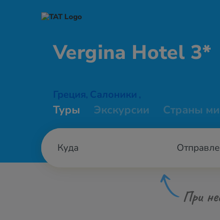
Vergina
Hotel 3*
Греция
Салоники
,
,
Туры
Экскурсии
Страны ми
Отправле
При не