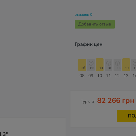
отзывов 0
Добавить отзыв
График цен
сб
вс
пн
вт
ср
чт
пт
сб
сб
вс
пн
вт
ср
чт
п
15
16
17
18
19
20
21
22
08
09
10
11
12
13
1
Август
82 266 грн
Туры от
ПО
l 3*