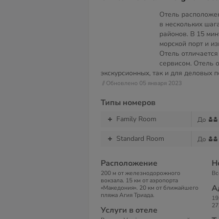
Отель расположен
в нескольких шаг
районов. В 15 ми
морской порт и и
Отель отличается
сервисом. Отель 
экскурсионных, так и для деловых п
// Обновлено 05 января 2023
Типы номеров
Family Room
До
Standard Room
До
Расположение
Н
200 м от железнодорожного
Вс
вокзала. 15 км от аэропорта
А
«Македония». 20 км от ближайшего
пляжа Агия Триада.
19
27
Услуги в отеле