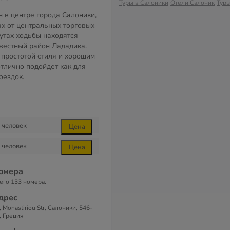
Туры в Салоники
Отели Салоник
Туры
 в центре города Салоники,
ах от центральных торговых
нутах ходьбы находятся
звестный район Лададика.
 простотой стиля и хорошим
отлично подойдет как для
оездок.
человек
Цена
человек
Цена
омера
его 133 номера.
дрес
, Monastiriou Str, Салоники, 546-
, Греция