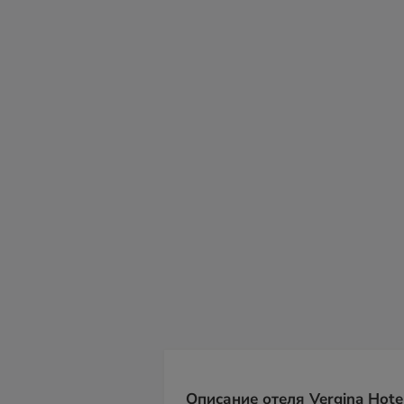
сб
вс
пн
вт
ср
чт
пт
08
09
10
11
12
13
14
Описание отеля Vergina Hote