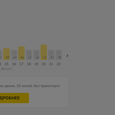
т
сб
вс
пн
вт
ср
чт
пт
сб
сб
вс
пн
вт
ср
чт
4
15
16
17
18
19
20
21
22
08
09
10
11
12
13
Август
за двоих, 10 ночей, без транспорта
ДРОБНЕЕ