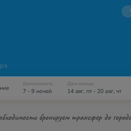
ра
Длительность
Дата выезда
ние
7 - 9 ночей
14 авг
,
пт
-
20 авг
,
чт
обходимости бронируем трансфер до город