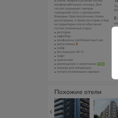
Т
В отеле Vergina к услугам гостей
комфортабельные номера. Для
Те
гостей сервируют завтрак
Фа
«шведский стол» с домашними
блюдами. Круглосуточная стойка
Е
регистрации, а также ресторан и бар
in
на территории отеля обеспечат
гостям спокойный отдых.
С
ресторан
кафе/бар
Ve
конференц-зал/банкетный зал
автостоянка
сейф
бесплатный Wi-Fi
лифт
прачечная
размещение с животными
номера для некурящих
оплата платежными картами
Похожие отели