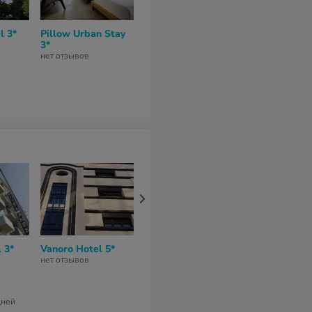
l 3*
Pillow Urban Stay
Luxembourg Hotel
3*
3*
нет отзывов
нет отзывов
 3*
Vanoro Hotel 5*
Ad Imperial Plus 4*
Polis Luxury
Apartments 
нет отзывов
нет отзывов
Studios 3*
нет отзывов
дней