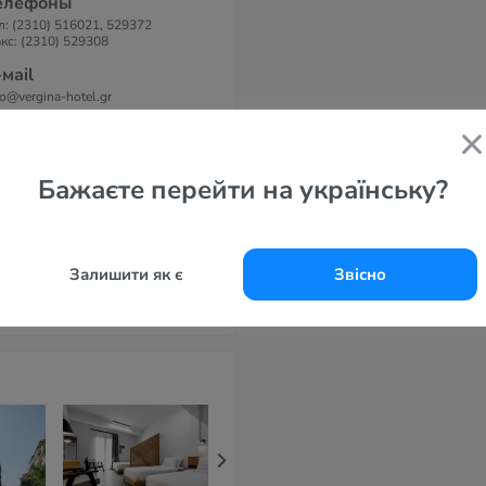
елефоны
л: (2310) 516021, 529372
кс: (2310) 529308
-маil
fo@vergina-hotel.gr
айт
rgina Hotel 3*
Бажаєте перейти на українську?
Залишити як є
Звісно