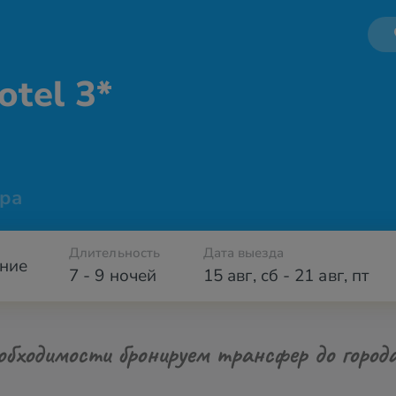
otel 3*
ра
Длительность
Дата выезда
ние
7 - 9 ночей
15 авг
,
сб
-
21 авг
,
пт
обходимости бронируем трансфер до город