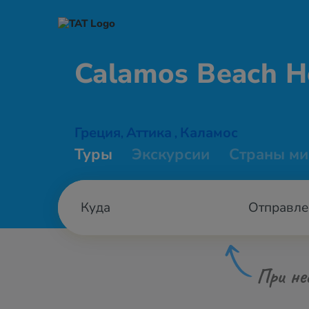
Calamos Beach
H
Греция
Аттика
Каламос
,
,
Туры
Экскурсии
Страны ми
Отправле
При не