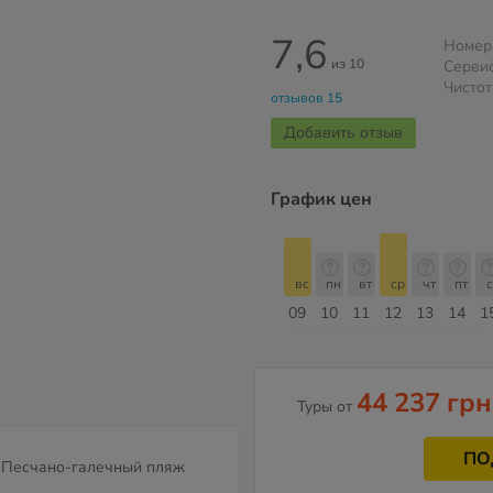
7,6
Номер
из 10
Серви
Чистот
отзывов 15
Добавить отзыв
График цен
б
вс
пн
вт
ср
чт
пт
сб
вс
вс
пн
вт
ср
чт
пт
с
16
17
18
19
20
21
22
23
09
10
11
12
13
14
1
Август
44 237 грн
Туры от
ПО
Песчано-галечный пляж