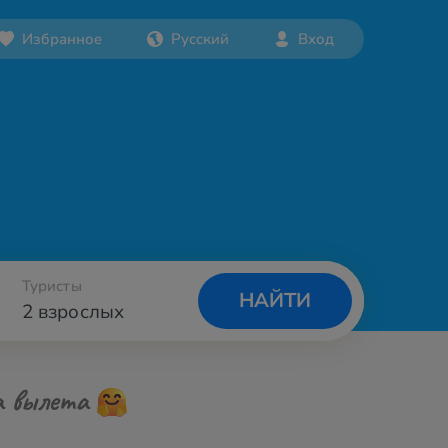
Избранное
Русский
Вход
Туристы
НАЙТИ
2 взрослых
а вылета