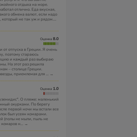
окойного отдыха на море.
аботал отлично. Еда вкусная,
акого обмена валют, если надо
е, который не так уж и рядом.
...
8.0
Оценка
 от отпуска в Греции. Я очень
у, поэтому стараюсь
рецию и каждый раз выбираю
ны. На этот раз решила
нам – столице Греции.
 звезды, приемлемая для
...
→
1.0
Оценка
зенидис". О пляже: маленький
енный окурками. По берегу
осле первой ночи мы встали все
лок был усеян комарами.
й (полы не мыли, пыль не
х комаров н
...
→