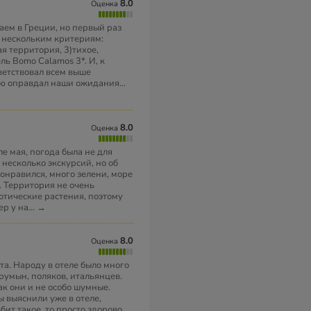
8.0
Оценка
аем в Греции, но первый раз
о нескольким критериям:
я территория, 3)тихое,
ль Bomo Calamos 3*. И, к
ветствовал всем выше
ью оправдал наши ожидания
...
8.0
Оценка
ле мая, погода была не для
несколько экскурсий, но об
понравился, много зелени, море
. Территория не очень
зотические растения, поэтому
ер у на
...
→
8.0
Оценка
та. Народу в отеле было много
 румын, поляков, итальянцев.
ак они и не особо шумные.
мы выяснили уже в отеле,
бит такое, то просто здорово.