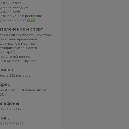
детский бассейн
детская площадка
детский клуб
детское меню в ресторане
детская кроватка
азвлечение и спорт
трудники круглосуточной стойки
гистрации предоставят
формацию о местных
стопримечательностях.
бильярд
настольный теннис
организация экскурсий
омера
отеле 185 номеров.
дрес
ioi Apostoloi, Kalamos Attikis,
014
елефоны
0 2310 591423
-маil
0 2310 591423