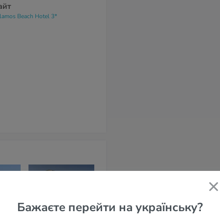
айт
lamos Beach Hotel 3*
Бажаєте перейти на українську?