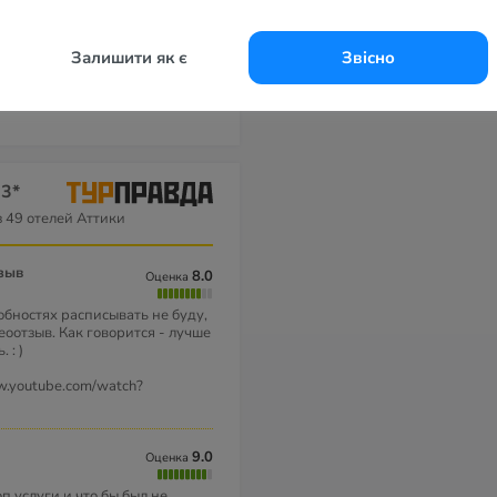
utique
Kymi Palace 3*
Acropolis Hill
Amarynthos 
Hotel 3*
4*
нет отзывов
нет отзывов
нет отзывов
Залишити як є
Звісно
 3*
 49 отелей Аттики
зыв
8.0
Оценка
обностях расписывать не буду,
оотзыв. Как говорится - лучше
 : )
w.youtube.com/watch?
9.0
Оценка
п услуги и что бы был не