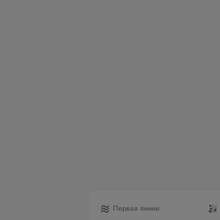
вс
пн
вт
ср
чт
пт
с
09
10
11
12
13
14
15
Первая линия