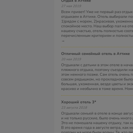
Отдых в Аттике
27 мая 2019
Всем привет! Уже не первый раз отдых
отдыхаем в Аттике. Отель выбирали п
1)рядом с морем, 2)красивая, ухоженна
спокойное место. Наш выбор пал на оте
нашему счастью, отель полностью соот
перечисленным критериям и полност
→
Отличный семейный отель в Аттике
20 мая 2019
Отдыхали с детьми в этом отеле в нача
пляжного отдыха, поэтому съездили на 
этом немного позже. Сам отель очень 
совсем рядышком, но прохладное было
большая, ухоженная, везде цветы и эк
красиво и необычно в тоже время. Ном
Хороший отель 3*
23 августа 2018
Отдыхали семьей в отеле в конце авгус
и не только русские, было очень много
Это не помешала нашему отдыху, так к
В это время года в августе ветра, как 
поэтому на море были волны. Те, кто лю