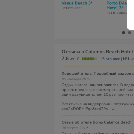
Venus Beach 3*
Porto Evia Bo
Hotel 3*
нет отзывов
нет отзывов
Отзывы о Calamos Beach Hotel
7.6
из 10
15 отзывов
|
№1
из
Хороший отель. Подробный видеоот
05 сентября 2019
Отдых в отеле нам понравился. В подр
просто предлагаю посмотреть мой виде
один раз увидеть, чем 10 раз прочитать.
Вот ссылка на видеоролик - https://ww
v=x24DORHIPqc&t=429s
...
→
Отзыв об отеле Bomo Calamos Beach
30 августа 2019
Отель выбрал из за близости к морю, до