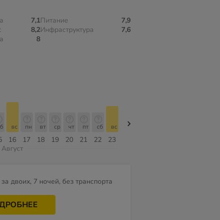
а
7,1
Питание
7,9
с
8,2
Инфраструктура
7,6
а
8
б
вс
пн
вт
ср
чт
пт
сб
вс
вс
пн
вт
ср
чт
пт
5
16
17
18
19
20
21
22
23
09
10
11
12
13
14
Август
за двоих, 7 ночей, без транспорта
ДРОБНЕЕ