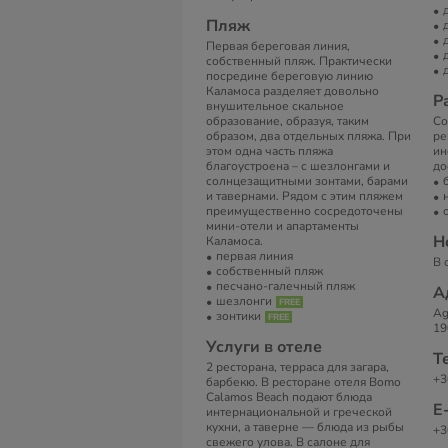
Пляж
Первая береговая линия,
собственный пляж. Практически
посредине береговую линию
Каламоса разделяет довольно
Р
внушительное скальное
образование, образуя, таким
Со
образом, два отдельных пляжа. При
ре
этом одна часть пляжа
ин
благоустроена – с шезлонгами и
до
солнцезащитными зонтами, барами
и тавернами. Рядом с этим пляжем
преимущественно сосредоточены
мини-отели и апартаменты
Н
Каламоса.
первая линия
В 
собственный пляж
песчано-галечный пляж
А
шезлонги
Ag
зонтики
19
Услуги в отеле
Т
2 ресторана, терраса для загара,
+3
барбекю. В ресторане отеля Bomo
Calamos Beach подают блюда
Е
интернациональной и греческой
кухни, а таверне — блюда из рыбы
+3
свежего улова. В салоне для