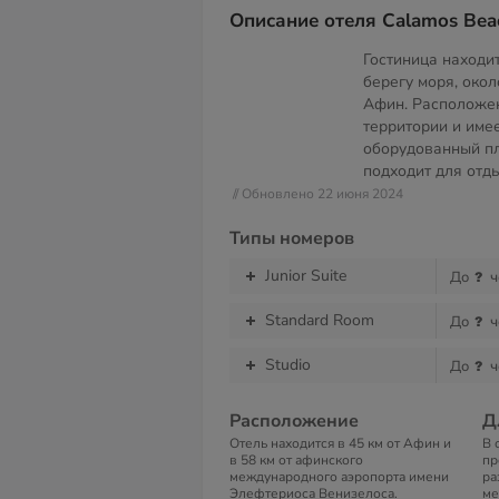
Описание отеля Calamos Beac
Гостиница находи
берегу моря, окол
Афин. Расположе
территории и име
оборудованный пл
подходит для отды
// Обновлено 22 июня 2024
Типы номеров
Junior Suite
До
ч
Standard Room
До
ч
Studio
До
ч
Расположение
Д
Отель находится в 45 км от Афин и
В 
в 58 км от афинского
пр
международного аэропорта имени
ра
Элефтериоса Венизелоса.
ме