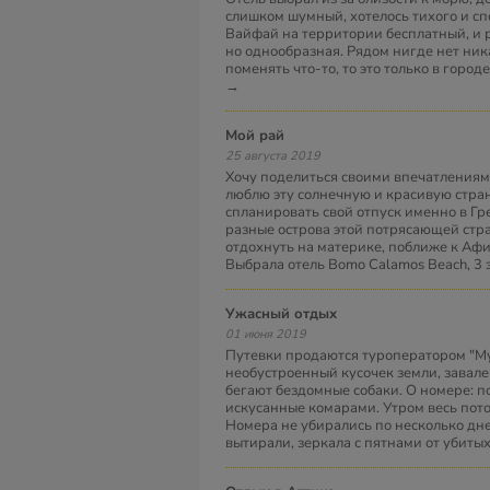
слишком шумный, хотелось тихого и сп
Вайфай на территории бесплатный, и р
но однообразная. Рядом нигде нет ник
поменять что-то, то это только в город
→
Мой рай
25 августа 2019
Хочу поделиться своими впечатлениями
люблю эту солнечную и красивую стран
спланировать свой отпуск именно в Г
разные острова этой потрясающей стра
отдохнуть на материке, поближе к Афи
Выбрала отель Bomo Calamos Beach, 3
Ужасный отдых
01 июня 2019
Путевки продаются туроператором "Му
необустроенный кусочек земли, завал
бегают бездомные собаки. О номере: п
искусанные комарами. Утром весь пото
Номера не убирались по несколько дне
вытирали, зеркала с пятнами от убиты