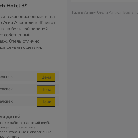
h Hotel 3*
Туры в Аттику
Отели Аттики
Туры в Г
тся в живописном месте на
о Агии Апостоли в 45 км от
на на большой зеленой
ет собственный
яж. Отель отлично
ха семьям с детьми.
еловек
Цена
еловек
Цена
еловек
Цена
ля детей
отеле работает детский клуб, где
оводятся различные
звлекательные и спортивные
роприятия.