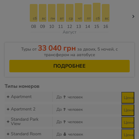
сб
вс
пн
вт
ср
чт
пт
сб
вс
08
09
10
11
12
13
14
15
16
Август
33 040 грн
Туры от
за двоих, 5 ночей, с
трансфером на автобусе
ПОДРОБНЕЕ
Типы номеров
Apartment
До
человек
Цена
Apartment 2
До
человек
Цена
Standard Park
До
человек
Цена
View
Standard Room
До
человек
Цена