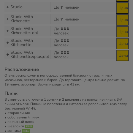
Studio
До
человек
Цена
Studio With
До
человек
Цена
Kichenette
Studio With
До
Цена
Kichenette+dbl
человек
Studio With
До
Цена
Kitchenette
человек
Studio With
До
Цена
Kitchenette&plus;dbl
человек
Расположение
Отель расположен в непосредственной близости от различных
магазинов, ресторанов и баров. До торгового центра можно доехать за
19 минут, аэропорт Варны находится в 41 км.
Пляж
В стоимость включены 1 зонтик и 2 шезлонга на пляже, начиная с 3-й
линии от моря. Пляжные полотенца и матрасы за дополнительную плату.
Бесплатный Wi-Fi.
вторая линия
собственный пляж
песчаный пляж
шезлонги
зонтики