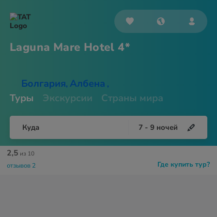
Laguna Mare
Hotel 4*
Болгария
Албена
,
,
Туры
Экскурсии
Страны мира
Куда
7
-
9
ночей
2,5
из 10
Где купить тур?
отзывов 2