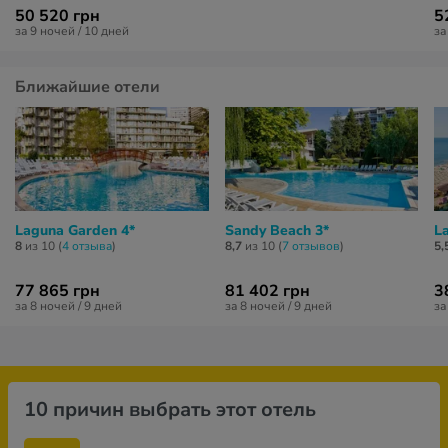
50 520 грн
5
за 9 ночей / 10 дней
за
Ближайшие отели
Laguna Garden 4*
Sandy Beach 3*
L
8
из 10 (
4 отзывa
)
8,7
из 10 (
7 отзывов
)
5,
77 865 грн
81 402 грн
3
за 8 ночей / 9 дней
за 8 ночей / 9 дней
за
10 причин выбрать этот отель