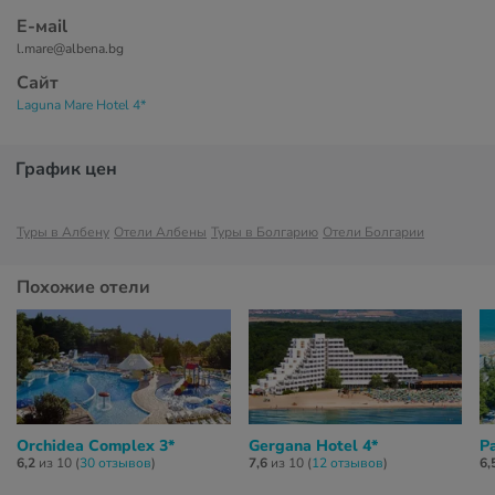
Е-маil
l.mare@albena.bg
Сайт
Laguna Mare Hotel 4*
График цен
Туры в Албену
Отели Албены
Туры в Болгарию
Отели Болгарии
Похожие отели
Orchidea Complex 3*
Gergana Hotel 4*
P
6,2
из 10 (
30 отзывов
)
7,6
из 10 (
12 отзывов
)
6,