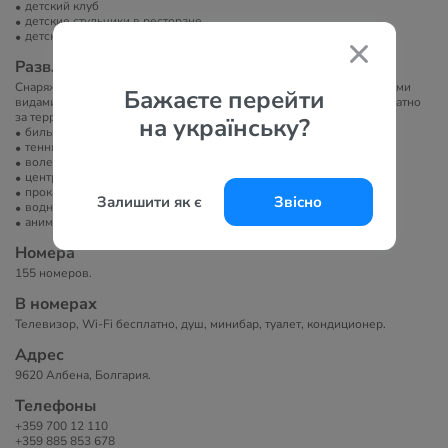
детский клуб
детские стульчики в ресторане
детская кроватка
Развлечение и спорт
Снаряжение для тенниса платно, оборудование для занятия водными
Бажаєте перейти
видами спорта (на территории) платно, массаж платно, аквапарк платно
за территорией, анимационные программы, футбол, баскетбол.
на українську?
бильярд
теннисный корт
волейбол
центр верховой езды
прокат велосипедов
Залишити як є
Звісно
водные развлечения
анимация
Номера
155 номеров.
В номерах
Телевизор, Wi-Fi бесплатно, душ, минибар, туалет, кондиционер.
Адрес
9620 Албена, Болгария.
Телефоны
+359 700 12 110
+359 885 853 678