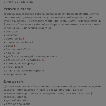
пляжные полотенца
Услуги в отеле
Терраса, сад, хранение багажа, факс/ксерокопирование платно, услуги
по глажению одежды платно, круглосуточная стойка регистрации,
открытый бассейн в соседней гостинице. В стоимость номера включены
1 зонтик и 2 шезлонга у бассейна. На ресепшене можно взять напрокат
холодильник и персональный сейф.
ресторан
кафе/бар
автостоянка
прокат автомобилей
сейф
бесплатный Wi-Fi
прачечная
удобства для людей с инвалидностью
размещение с животными
номера для некурящих
обмен валют
оплата платежными картами
год реновации
Для детей
Детское отделение в бассейне (в соседнем отеле), детская площадка (в
соседнем отеле), детский клуб (в соседнем отеле), детская
анимационная программа (в соседнем отеле), детская дискотека (в
соседнем отеле).
детский бассейн
детская площадка