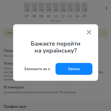
пт
сб
вс
пн
вт
ср
чт
пт
сб
07
08
09
10
11
12
13
14
15
Август
Нет туров в этот отель
Бажаєте перейти
на українську?
Пляж
Песочный пляж
Услуги в отеле
Залишити як є
Звісно
Отель состоит из 3-х этажей, Небольшой плавательный бассейн,
ресторан у бассейна, пицеррия напротив главного входа, бар и коффе-
шоп,лежаки и зонтики у бассейна,бильярд. Водные виды спорта на
пляже и недалеко расположена школа подводного плавания.
В номерах
душ/ванная,кондиционер,спутниковое ТВ,минибар
График цен