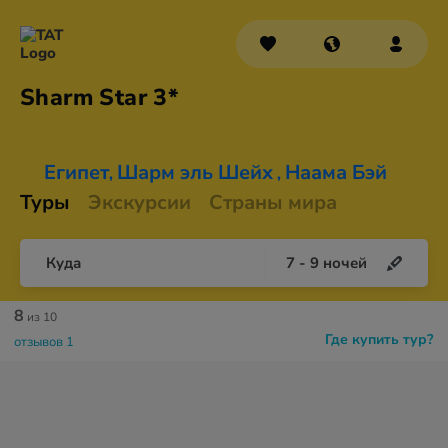
Sharm
Star 3*
Египет
Шарм эль Шейх
Наама Бэй
,
,
Туры
Экскурсии
Страны мира
Куда
7
-
9
ночей
8
из 10
Где купить тур?
отзывов 1