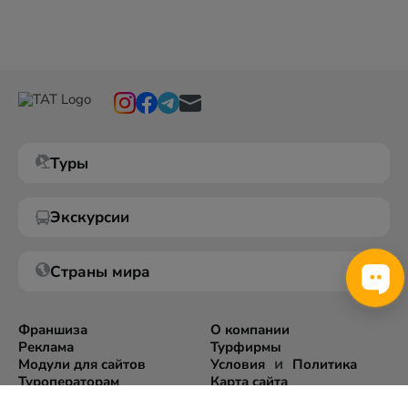
Туры
Экскурсии
Страны мира
Франшиза
О компании
Реклама
Турфирмы
и
Модули для сайтов
Условия
Политика
Туроператорам
Карта сайта
Экспорт информации