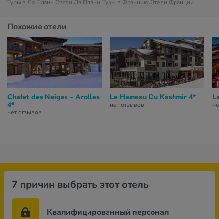
Туры в Ла Плань
Отели Ла Плани
Туры в Францию
Отели Франции
Похожие отели
Chalet des Neiges – Arolles
Le Hameau Du Kashmir 4*
La
4*
нет отзывов
не
нет отзывов
7 причин выбрать этот отель
Квалифицированный персонал