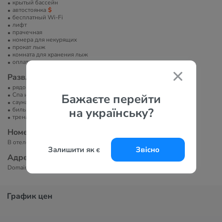
крытый бассейн
автостоянка
бесплатный Wi-Fi
лифт
прачечная
номера для некурящих
прокат лыж
комната для хранения лыж
оплата платежными картами
Развлечение и спорт
рядом подъёмник (до 600 м)
Спа или велнес-центр
Бажаєте перейти
сауна/баня/хамам
на українську?
бильярд
тренажерный зал
Номера
В отеле 97 номеров.
Залишити як є
Звісно
Адрес
Domaine de La Plagne, Le Biolet, 73210, Aime La Plagne, France
График цен