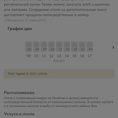
региональной кухни. Также можно заказать хлеб и выпечку
для завтрака. Сотрудники отеля за дополнительную плату
доставляют продукты непосредственно в номер.
// Обновлено 17 марта 2023
График цен
вс
пн
вт
ср
чт
пт
сб
вс
пн
09
10
11
12
13
14
15
16
17
Август
Нет туров в этот отель
Расположение
Отель с потрясающим видом на Монблан и долину находится в
непосредственной близости от горнолыжных склонов. В центре курорта
и в нескольких минутах ходьбы от коммерческого района Эма.
Услуги в отеле