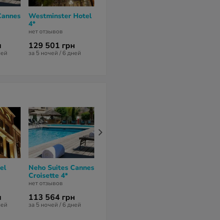
Cannes
Westminster Hotel
B4 Plaza Nice
Adagio Nice
4*
Hotel 4*
Promenade d
Anglais 4*
нет отзывов
нет отзывов
нет отзывов
н
129 501 грн
738 423 грн
93 564 грн
ней
за 5 ночей / 6 дней
за 6 ночей / 7 дней
за 5 ночей / 6 
el
Neho Suites Cannes
Cannes Palace
Croisette 4*
Hotel 4*
нет отзывов
нет отзывов
н
113 564 грн
138 564 грн
ней
за 5 ночей / 6 дней
за 5 ночей / 6 дней