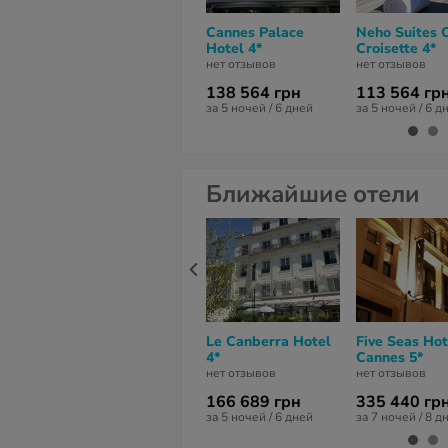
Cannes Palace
Neho Suites 
Hotel 4*
Croisette 4*
нет отзывов
нет отзывов
138 564 грн
113 564 гр
за 5 ночей / 6 дней
за 5 ночей / 6 д
Ближайшие отели
Le Canberra Hotel
Five Seas Hot
4*
Cannes 5*
нет отзывов
нет отзывов
166 689 грн
335 440 гр
за 5 ночей / 6 дней
за 7 ночей / 8 д