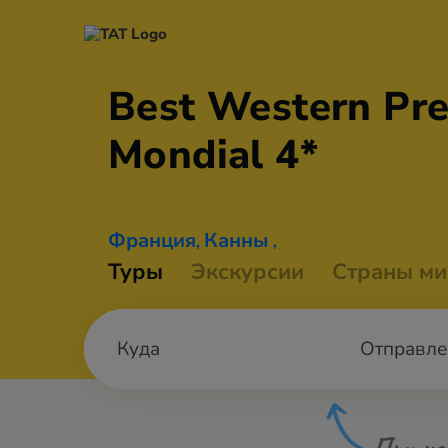
Best Western Pr
Mondial 4*
Франция
Канны
,
,
Туры
Экскурсии
Страны ми
Отправле
При не