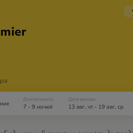
emier
ра
Длительность
Дата выезда
ние
7 - 9 ночей
13 авг
,
чт
-
19 авг
,
ср
обходимости бронируем трансфер до город