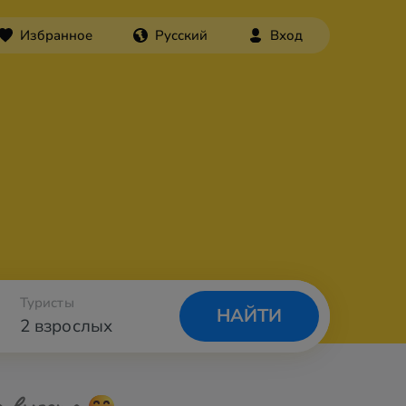
Избранное
Русский
Вход
Туристы
НАЙТИ
2 взрослых
а вылета