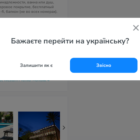
инадлежности, ванна или душ,
вровое покрытие, бесплатный
-fi, балкон (не во всех номерах).
дрес
 Rue d'Antibes, 06400 Cannes,
анция
Бажаєте перейти на українську?
елефоны
 4 93 68 70 00
-маil
servation@hotellemondial.com
Залишити як є
Звісно
айт
st Western Premier Mondial 4*