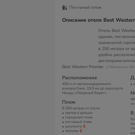
Песчаный пляж
Описание отеля Best Western
Отель Best Weste
здании, построенн
знаменитой торго
в 250 метрах от 
удобно расположе
достопримечатель
Best Western Premier.
// Обновлено 06
Расположение
Д
450 м от железнодорожного
вокзала Канн, 19,5 км до аэропорта
Н
Ниццы «Лазурный Берег».
49
Пляж
но
В 300 метрах от отеля.
В
третья и дальше
городской пляж
Ко
песчаный пляж
эк
шезлонги
се
зонтики
ра