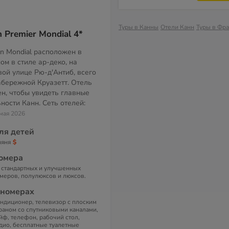
Туры в Канны
Отели Канн
Туры в Фр
 Premier Mondial 4*
rn Mondial расположен в
ом в стиле ар-деко, на
вой улице Рю-д'Антиб, всего
набережной Круазетт. Отель
н, чтобы увидеть главные
ности Канн. Сеть отелей:
 мая 2026
ля детей
няня
омера
 стандартных и улучшенных
меров, полулюксов и люксов.
 номерах
ндиционер, телевизор с плоским
раном со спутниковыми каналами,
йф, телефон, рабочий стол,
дио, бесплатные туалетные