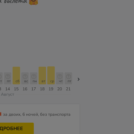
т
пт
сб
вс
пн
вт
ср
чт
пт
пт
сб
вс
пн
вт
ср
3
14
15
16
17
18
19
20
21
07
08
09
10
11
12
Август
н
за двоих, 6 ночей, без транспорта
ДРОБНЕЕ