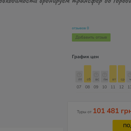
отзывов 0
Добавить отзыв
График цен
пт
сб
вс
пн
вт
ср
чт
пт
пт
сб
вс
пн
вт
ср
ч
14
15
16
17
18
19
20
21
07
08
09
10
11
12
1
Август
101 481 гр
Туры от
ПО