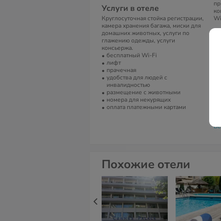
пр
Услуги в отеле
ко
Круглосуточная стойка регистрации,
Wi
камера хранения багажа, миски для
А
домашних животных, услуги по
глажению одежды, услуги
77
консьержа.
Фр
бесплатный Wi-Fi
лифт
Т
прачечная
33
удобства для людей с
инвалидностью
Е
размещение с животными
номера для некурящих
re
оплата платежными картами
С
Be
Похожие отели