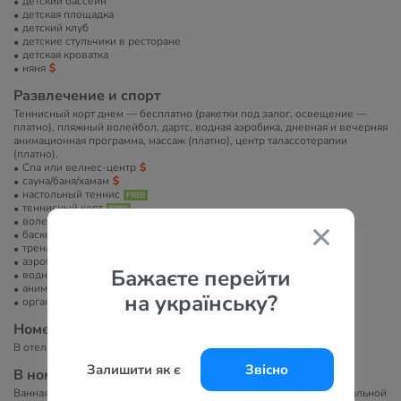
детский бассейн
детская площадка
детский клуб
детские стульчики в ресторане
детская кроватка
няня
Развлечение и спорт
Теннисный корт днем — бесплатно (ракетки под залог, освещение —
платно), пляжный волейбол, дартс, водная аэробика, дневная и вечерняя
анимационная программа, массаж (платно), центр талассотерапии
(платно).
Спа или велнес-центр
сауна/баня/хамам
настольный теннис
теннисный корт
волейбол
баскетбольная площадка
тренажерный зал
аэробика
Бажаєте перейти
водные развлечения
анимация
на українську?
организация экскурсий
Номера
В отеле 288 номеров.
Залишити як є
Звісно
В номерах
Ванная комната, фен, косметические принадлежности в индивидуальной