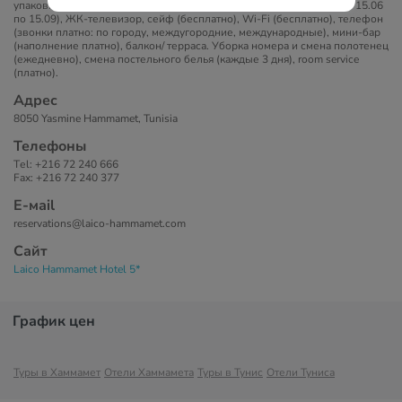
упаковке (пополняются ежедневно), центральный кондиционер (с 15.06
по 15.09), ЖК-телевизор, сейф (бесплатно), Wi-Fi (бесплатно), телефон
(звонки платно: по городу, междугородние, международные), мини-бар
(наполнение платно), балкон/ терраса. Уборка номера и смена полотенец
(ежедневно), смена постельного белья (каждые 3 дня), room service
(платно).
Адрес
8050 Yasmine Hammamet, Tunisia
Телефоны
Tеl: +216 72 240 666
Fax: +216 72 240 377
Е-маil
reservations@laico-hammamet.com
Сайт
Laico Hammamet Hotel 5*
График цен
Туры в Хаммамет
Отели Хаммамета
Туры в Тунис
Отели Туниса