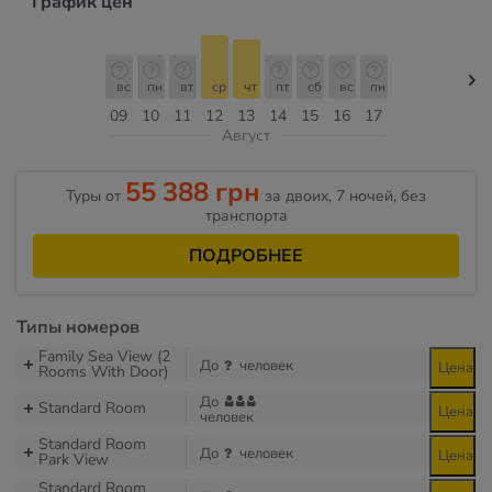
График цен
вс
пн
вт
ср
чт
пт
сб
вс
пн
09
10
11
12
13
14
15
16
17
Август
55 388 грн
Туры от
за двоих, 7 ночей, без
транспорта
ПОДРОБНЕЕ
Типы номеров
Family Sea View (2
До
человек
Цена
Rooms With Door)
До
Standard Room
Цена
человек
Standard Room
До
человек
Цена
Park View
Standard Room