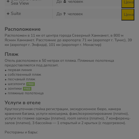
До
человек
Цена
Sea View
Suite
До
человек
Цена
Расположение
Расположен в 11 км от центра города Северный Хаммамет, в 800 м
Ясмин Хаммамет. Расстояние до аэропорта: 71 км (аэропорт г. Тунис), 39
км (аэропорт г. Энфида), 101 км (аэропорт г. Монастир)
Пляж
Отель расположен в 50 метрах от пляжа. Пляжные полотенца
предоставляются под депозит.
первая линия
собственный пляж
песчаный пляж
шезлонги
зонтики
пляжные полотенца
Услуги в отеле
Круглосуточная стойка регистрации, экскурсионное бюро, камера
хранения багажа, услуги консьержа, факс/ксерокопирование (платно),
услуги по глажке одежды (платно), room service (платно), 7 конференц-
залов (платно), 3 бассейна — 1 открытый и 2 крытых (с подогревом).
Рестораны и бары: