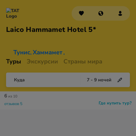
Laico Hammamet
Hotel 5*
Тунис
Хаммамет
,
,
Туры
Экскурсии
Страны мира
Куда
7
-
9
ночей
6
из 10
Где купить тур?
отзывов 5