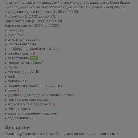
Главный ресторан — шведский стол, международная кухня. Open Space
— обслуживание на открытом воздухе, в отелях Туниса, как правило,
функционирует в период с 01.06 по 30.09.
Лобби-бар (с 10:00 до 00:00).
Бар у бассейна (с 10:00 до 00:00).
Бар на пляже (с 12:00 до 17:00).
ресторан
кафе/бар
открытый бассейн
крытый бассейн
конференц-зал/банкетный зал
бизнес-центр
автостоянка
прокат автомобилей
сейф
бесплатный Wi-Fi
лифт
прачечная
парикмахерская/салон красоты
врач
удобства для людей с инвалидностью
номера для некурящих
трансфер в/из аэропорта
обмен валют
оплата платежными картами
год реновации
Для детей
Мини-клуб для детей с 4 до 12 лет, развлекательные программы.