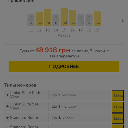
График цен
вт
ср
чт
пт
сб
вс
пн
вт
ср
11
12
13
14
15
16
17
18
19
Август
48 918 грн
Туры от
за двоих, 7 ночей, c
авиаперелетом
ПОДРОБНЕЕ
Типы номеров
Junior Suite Park
До
человек
Цена
View
Junior Suite Sea
До
человек
Цена
View
Standard Room
До
человек
Цена
Standard Room