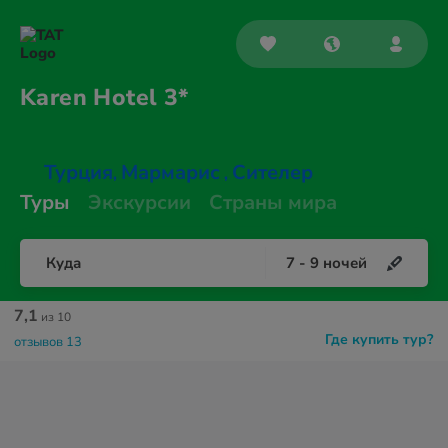
Karen
Hotel 3*
Турция
Мармарис
Сителер
,
,
Туры
Экскурсии
Страны мира
Куда
7
-
9
ночей
7,1
из 10
Где купить тур?
отзывов 13