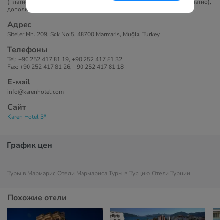
(платно), душ, тапочки, банные принадлежности, фен, Wi-Fi (бесплатно),
дополнительная кровать (по запросу).
Адрес
Siteler Mh. 209, Sok No:5, 48700 Marmaris, Muğla, Turkey
Телефоны
Tel: +90 252 417 81 19, +90 252 417 81 32
Fax: +90 252 417 81 26, +90 252 417 81 18
Е-маil
info@karenhotel.com
Сайт
Karen Hotel 3*
График цен
Туры в Мармарис
Отели Мармариса
Туры в Турцию
Отели Турции
Похожие отели