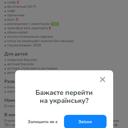
сейф
бесплатный Wi-Fi
лифт
прачечная
врач
размещение с животными
трансфер в/из аэропорта
обмен валют
оплата платежными картами
отель не размещает мужчин без женщин
год реновации: 2018
Для детей
1 открытый бассейн.
детский бассейн
детские стульчики в ресторане
детская кроватка
Развлечение и спорт
бильярд
Бажаєте перейти
настольный теннис
на українську?
Номера
В отеле 60 номеров. Отель состоит из одного 4-этажного здания.
В номерах
В номерах представлено: индивидуальный кондиционер, спутниковое
Залишити як є
Звісно
ТВ с российским каналом, интернет (платно), мини-бар (пустой), сейф