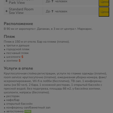
До
человек
Цена
Park View
Standard Room
До
человек
Цена
Sea View
Расположение
В 90 км от аэропорта г. Даламан, в 3 км от центра г. Мармарис.
Пляж
Пляж в 150 м от отеля. Бар на пляже (платно).
третья и дальше
городской пляж
песчаный пляж
шезлонги
зонтики
Услуги в отеле
Круглосуточная стойка регистрации, услуги по глажке одежды (платно),
room service: круглосуточно (платно), ежедневная уборка номера, факс/
ксерокопирование, Wi-fi в лобби (бесплатно), ТВ-зал, 1 конференц-
залы (на 50 чел), 2 бара, 1 основной ресторан, 1 открытый бассейн с
пресной водой, без подогрева, площадь 66 м2, у бассейна зонтики,
шезлонги, матрасы (бесплатно).
ресторан
кафе/бар
открытый бассейн
конференц-зал/банкетный зал
автостоянка