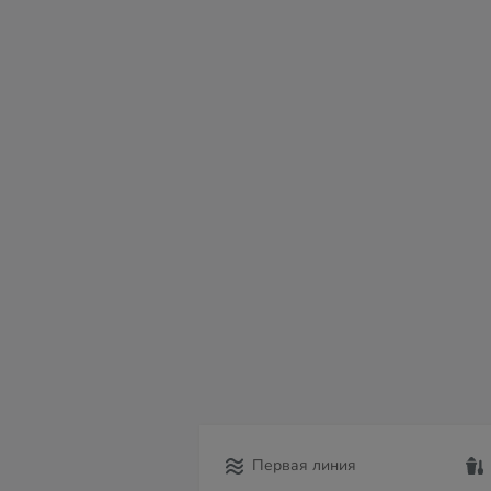
сб
вс
пн
вт
ср
чт
пт
08
09
10
11
12
13
14
Первая линия