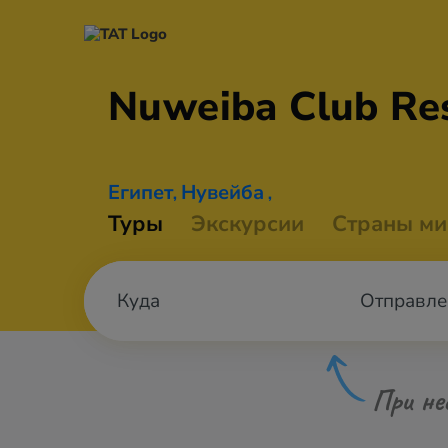
Nuweiba Club
Re
Египет
Нувейба
,
,
Туры
Экскурсии
Страны ми
Отправле
При не