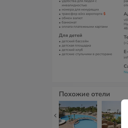
удобства для людей с
ра
инвалидностью
от
номера для некурящих
А
трансфер в/из аэропорта
обмен валют
vi
банкомат
Ну
оплата платежными картами
46
Для детей
Т
детский бассейн
(+
детская площадка
детский клуб
Е
детские стульчики в ресторане
in
С
Nu
Похожие отели