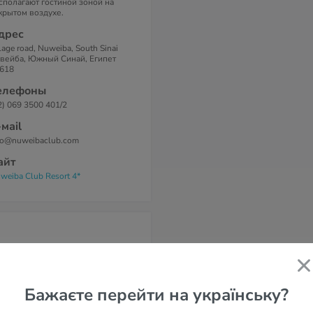
сполагают гостиной зоной на
крытом воздухе.
дрес
llage road, Nuweiba, South Sinai
вейба, Южный Синай, Египет
618
елефоны
2) 069 3500 401/2
-маil
fo@nuweibaclub.com
айт
weiba Club Resort 4*
Бажаєте перейти на українську?