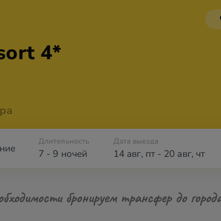
sort 4*
ра
Длительность
Дата выезда
ние
7 - 9 ночей
14 авг
,
пт
-
20 авг
,
чт
обходимости бронируем трансфер до город