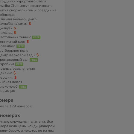
трудники курортного отеля
weiba Club могут организовать
нятия сноркелингом и поездки на
рблюдах.
Спа или велнес-центр
сауна/баня/хамам
джакузи
бильярд
настольный теннис
теннисный корт
волейбол
футбольное поле
центр верховой езды
тренажерный зал
аэробика
водные развлечения
дайвинг
серфинг
рыбная ловля
диско-клуб
анимация
омера
отеле 129 номеров.
 номерах
нгало окружены пальмами. Все
мера оснащены кондиционером
мини-баром, а некоторые из них