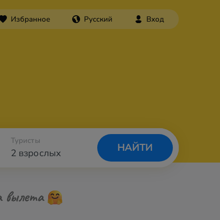
Избранное
Русский
Вход
Туристы
НАЙТИ
2 взрослых
а вылета