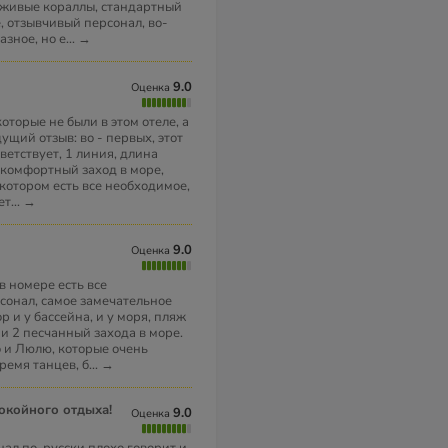
 живые кораллы, стандартный
, отзывчивый персонал, во-
азное, но е
...
→
9.0
Оценка
торые не были в этом отеле, а
щий отзыв: во - первых, этот
ветствует, 1 линия, длина
 комфортный заход в море,
котором есть все необходимое,
ет
...
→
9.0
Оценка
в номере есть все
онал, самое замечательное
р и у бассейна, и у моря, пляж
 и 2 песчанный захода в море.
о и Люлю, которые очень
ремя танцев, б
...
→
покойного отдыха!
9.0
Оценка