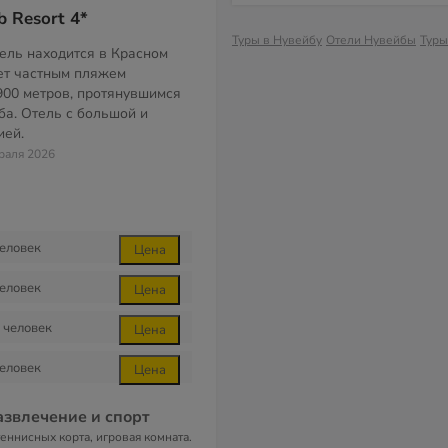
 Resort 4*
Туры в Нувейбу
Отели Нувейбы
Туры
тель находится в Красном
ет частным пляжем
00 метров, протянувшимся
ба. Отель с большой и
ией.
раля 2026
еловек
Цена
еловек
Цена
человек
Цена
еловек
Цена
азвлечение и спорт
теннисных корта, игровая комната.