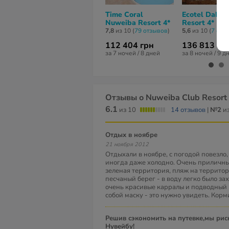
Time Coral
Ecotel Dahab
Nuweiba Resort 4*
Resort 4*
7,8
из 10 (
79 отзывов
)
5,6
из 10 (
7 отз
112 404 грн
136 813 гр
за 7 ночей / 8 дней
за 8 ночей / 9 д
Отзывы о Nuweiba Club Resort
6.1
из 10
14 отзывов
|
№2
из
отдых в ноябре
21 ноября 2012
Отдыхали в ноябре, с погодой повезло
иногда даже холодно. Очень приличный
зеленая территория, пляж на территор
песчаный берег - в воду легко было за
очень красивые карралы и подводный 
собой маску - это нужно увидеть. Корм
Решив сэкономить на путевке,мы рискнули поехать в
Нувейбу!