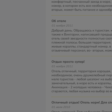
комфортный, песчанный заход в море,
номер, в котором есть все необходимое
вторых, может быть питание и однообр
Об отеле
01 ноября 2011
Добрый день. Обращаюсь к туристам. ко
также к Виктории, написавшей предыду
отель своей звездности полностью соот
пляжной полосы. большая территория.
живые кораллы, стандартный номер, в 
отзывчивый персонал, во- вторых, мож
отдых просто супер!
01 ноября 2011
Отель отличный, территория хорошая, 
необходимое, очень дружелюбный перс
мало туристов - любой шезлонг на выбо
замечательный, в море есть и кораллы,
Анимация - 2 молодых человека - Чик
стараются, любая музыка на выбор во в
Отличный отдых! Отель норм! Для с
01 июля 2010