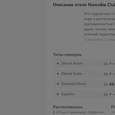
Описание отеля Nuweiba Club
Этот курортный о
море и располага
протяженностью 9
вдоль залива Ака
зеленой территор
// Обновлено 11 фев
Типы номеров
Deluxe Room
До
ч
Deluxe Suite
До
ч
Standard Room
До
Superior
До
ч
Расположение
Р
В 170 км от аэропорта г. Шарм-эль-
2 