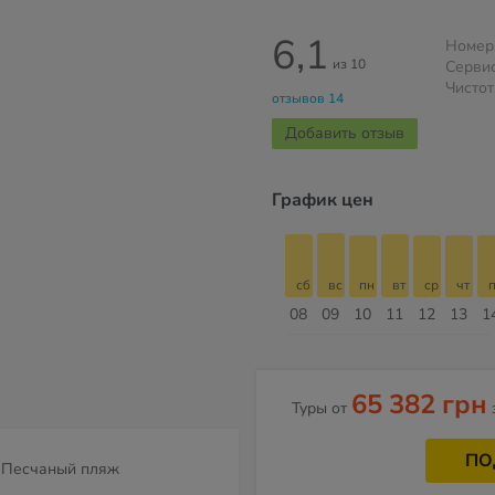
6,1
Номер
из 10
Серви
Чистот
отзывов 14
Добавить отзыв
График цен
сб
вс
пн
вт
ср
чт
пт
сб
сб
вс
пн
вт
ср
чт
п
15
16
17
18
19
20
21
22
08
09
10
11
12
13
1
Август
65 382 грн
Туры от
ПО
Песчаный пляж