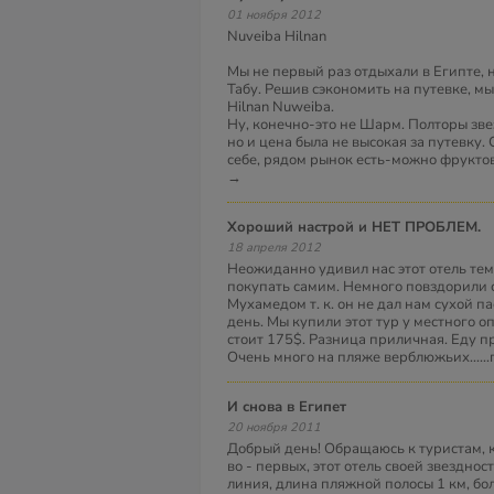
01 ноября 2012
Nuveiba Hilnan
Мы не первый раз отдыхали в Египте, 
Табу. Решив сэкономить на путевке, мы
Hilnan Nuweiba.
Ну, конечно-это не Шарм. Полторы звез
но и цена была не высокая за путевку.
себе, рядом рынок есть-можно фруктов
→
Хороший настрой и НЕТ ПРОБЛЕМ.
18 апреля 2012
Неожиданно удивил нас этот отель те
покупать самим. Немного повздорили 
Мухамедом т. к. он не дал нам сухой па
день. Мы купили этот тур у местного оп
стоит 175$. Разница приличная. Еду п
Очень много на пляже верблюжьих.....
И снова в Египет
20 ноября 2011
Добрый день! Обращаюсь к туристам, к
во - первых, этот отель своей звезднос
линия, длина пляжной полосы 1 км, бо