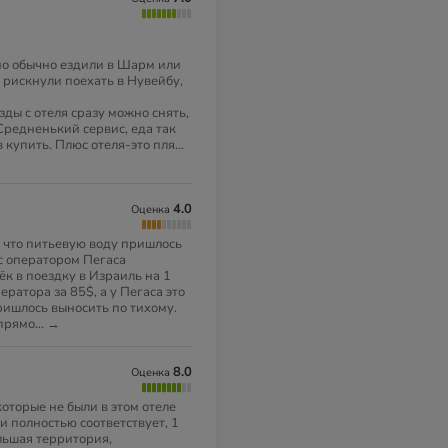
но обычно ездили в Шарм или
 рискнули поехать в Нувейбу,
ды с отеля сразу можно снять,
 Средненький сервис, еда так
 купить. Плюс отеля-это пля
...
4.0
Оценка
м что питьевую воду пришлось
с оператором Пегаса
ёк в поездку в Израиль на 1
ератора за 85$, а у Пегаса это
ришлось выносить по тихому.
.прямо
...
→
8.0
Оценка
оторые не были в этом отеле
ти полностью соответствует, 1
льшая территория,