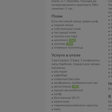
Шейх, в г. Нувейба. Поездка до
Со
международного аэропорта Таба
Nu
занимает 1 час.
за
ве
Пляж
Есть песчаный заход, рядом риф.
первая линия
собственный пляж
песчаный пляж
понтон или пирс
шезлонги
зонтики
пляжные полотенца
Услуги в отеле
2 ресторана, 2 бара, 2 конференц-
зала, барбекю, терраса для загара,
магазины.
ресторан
кафе/бар
открытый бассейн
конференц-зал/банкетный зал
Н
автостоянка
В 
прокат автомобилей
сейф
В
бесплатный Wi-Fi
прачечная
Бу
парикмахерская/салон красоты
но
врач
и 