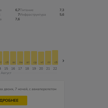
а
6,7
Питание
7,3
с
7
Инфраструктура
5,6
а
7,6
т
сб
вс
пн
вт
ср
чт
пт
сб
сб
вс
пн
вт
ср
чт
4
15
16
17
18
19
20
21
22
08
09
10
11
12
13
Август
за двоих, 7 ночей, c авиаперелетом
ДРОБНЕЕ