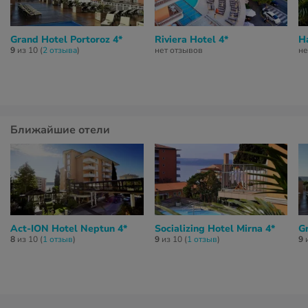
Grand Hotel Portoroz 4*
Riviera Hotel 4*
H
9
из 10 (
2 отзывa
)
нет отзывов
не
Ближайшие отели
Act-ION Hotel Neptun 4*
Socializing Hotel Mirna 4*
G
8
из 10 (
1 отзыв
)
9
из 10 (
1 отзыв
)
9
и