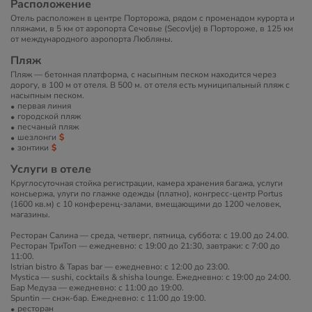
Расположение
Отель расположен в центре Порторожа, рядом с променадом курорта и
пляжами, в 5 км от аэропорта Сечовье (Secovlje) в Портороже, в 125 км
от международного аэропорта Любляны.
Пляж
Пляж — бетонная платформа, с насыпным песком находится через
дорогу, в 100 м от отеля. В 500 м. от отеля есть муниципальный пляж с
насыпным песком.
первая линия
городской пляж
песчаный пляж
шезлонги
зонтики
Услуги в отеле
Круглосуточная стойка регистрации, камера хранения багажа, услуги
консьержа, улуги по глажке одежды (платно), конгресс-центр Portus
(1600 кв.м) с 10 конференц-залами, вмещающими до 1200 человек,
магазины.
Ресторан Салина — среда, четверг, пятница, суббота: с 19.00 до 24.00.
Ресторан ТриТоп — ежедневно: с 19:00 до 21:30, завтраки: с 7:00 до
11:00.
Istrian bistro & Tapas bar — ежедневно: с 12:00 до 23:00.
Mystica — sushi, cocktails & shisha lounge. Ежедневно: с 19:00 до 24:00.
Бар Медуза — ежедневно: с 11:00 до 19:00.
Spuntin — снэк-бар. Ежедневно: с 11:00 до 19:00.
ресторан