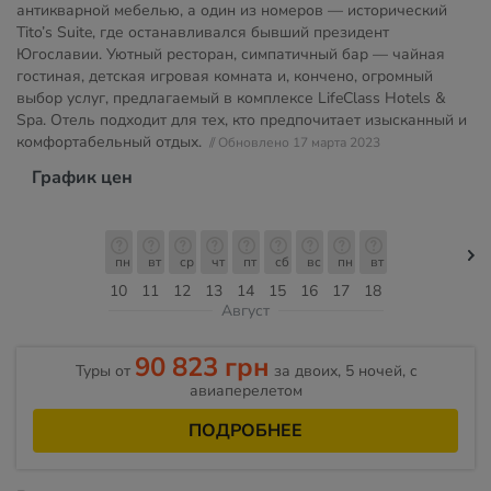
антикварной мебелью, а один из номеров — исторический
Tito’s Suite, где останавливался бывший президент
Югославии. Уютный ресторан, симпатичный бар — чайная
гостиная, детская игровая комната и, кончено, огромный
выбор услуг, предлагаемый в комплексе LifeClass Hotels &
Spa. Отель подходит для тех, кто предпочитает изысканный и
комфортабельный отдых.
// Обновлено 17 марта 2023
График цен
пн
вт
ср
чт
пт
сб
вс
пн
вт
10
11
12
13
14
15
16
17
18
Август
90 823 грн
Туры от
за двоих, 5 ночей, c
авиаперелетом
ПОДРОБНЕЕ