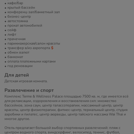
кафе/бар
крытый бассейн
конференц-зал/банкетный зал
бизнес-центр
автостоянка
прокат автомобилей
сейф
лифт
прачечная
парикмахерская/салон красоты
трансфер в/из аэропорта
обмен валют
банкомат
оплата платежными картами
год реновации
Для детей
Детская игровая комната.
Развлечение и спорт
Комплекс Terme & Wellness Palace площадью 7500 кв. м, где имеется всё
для релаксации, оздоровления и восстановления сил: множество
бассейнов, зона саун, центр талассотерапии, массажный центр, центр
красоты, центр физиотерапии, фитнес-центр, термальный центр, студия
аэробики и пилатес, центр аюрведы, центр тайского массажа Wai Thai и
многое другое.
Отель предлагает большой выбор спортивных развлечений: пляж с
центром водного спорта, виндсерфинг, велосипед, теннис, футбол,