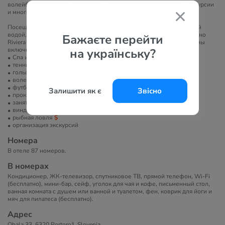
волейбол, гольф, верховая езда, морские прогулки, рыбалка, экскурсии
и многое другое.
Посещение плавательных бассейнов с морской/термоминеральной
водой, пользование фитнес-центром в утренние часы, вход в казино
Бажаєте перейти
Riviera и гранд-казино Portoroz, а также развлекательные программы
включены в стоимость проживания.
на українську?
Спа или велнес-центр
теннисный корт
гольф
волейбол
футбольное поле
Залишити як є
Звісно
прокат велосипедов
занятия йогой
виндсерфинг
рыбная ловля
организация экскурсий
Номера
В отеле 87 номеров.
В номерах
Кондиционер, ЖК-телевизор, спутниковое ТВ, прямой телефон, Wi-Fi
(бесплатно), мини-бар, сейф, уголок для чая и кофе, письменный стол,
ванная комната с душем или ванной и туалетом, фен, коврик для йоги и
мяч для пилатеса (бесплатно).
Адрес
Obala 33, 6320 Portorož, Slovenia