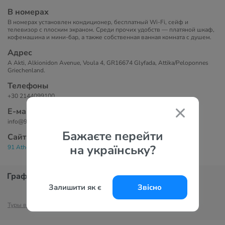
В номерах
В номерах установлен кондиционер, бесплатный Wi-Fi, сейф и
телевизор с плоским экраном. Среди прочих удобств — платяной шкаф,
кофемашина и мини-бар, а также собственная ванная комната с душем.
Адрес
A Akti, Alkionidon Avenue, Voula 4, GR16674 Glyfada, Attika/Peloponnes
Griechenland.
Телефоны
+30 2144099100
Е-маil
info@91athensrinieratheresort.com
Бажаєте перейти
Сайт
на українську?
91 Athens Riviera, The Resort 5*
График цен
Залишити як є
Звісно
Туры в Афины
Отели Афин
Туры в Грецию
Отели Греции