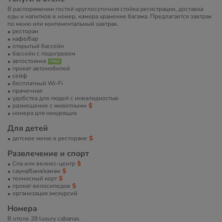
В распоряжении гостей круглосуточная стойка регистрации, доставка
еды и напитков в номер, камера хранение багажа. Предлагается завтрак
по меню или континентальный завтрак.
ресторан
кафе/бар
открытый бассейн
бассейн с подогревом
автостоянка
прокат автомобилей
сейф
бесплатный Wi-Fi
прачечная
удобства для людей с инвалидностью
размещение с животными
номера для некурящих
Для детей
детское меню в ресторане
Развлечение и спорт
Спа или велнес-центр
сауна/баня/хамам
теннисный корт
прокат велосипедов
организация экскурсий
Номера
В отеле 28 luxury cabanas.