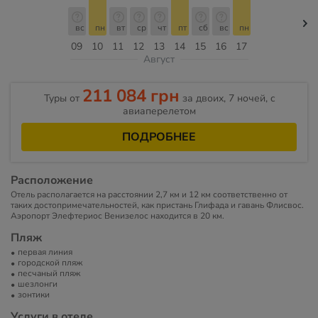
вс
пн
вт
ср
чт
пт
сб
вс
пн
09
10
11
12
13
14
15
16
17
Август
211 084 грн
Туры от
за двоих, 7 ночей, c
авиаперелетом
ПОДРОБНЕЕ
Расположение
Отель располагается на расстоянии 2,7 км и 12 км соответственно от
таких достопримечательностей, как пристань Глифада и гавань Флисвос.
Аэропорт Элефтериос Венизелос находится в 20 км.
Пляж
первая линия
городской пляж
песчаный пляж
шезлонги
зонтики
Услуги в отеле