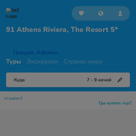
91 Athens Riviera, The
Resort 5*
Греция
Афины
,
,
Туры
Экскурсии
Страны мира
Куда
7
-
9
ночей
отзывов 0
Где купить тур?